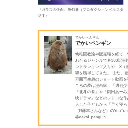
『ガラスの仮面』第41巻（プロダクションベルスタ
ジオ）
でかいぺんぎん
でかいペンギン
幼稚園教諭や販売職を経て、W
わたるジャンルで各300記事
ントランキング入りや、X（旧
響を獲得してきた。 また、登録
万回再生超のショート動画を
ころの夢は漫画家。『週刊少
『北斗の拳』や「岡田あーみ
映ドラマ』などのレトロな作
人した子どもから「早く寝ろ
（R藤本さんなど）のYouTub
@dekai_penguin