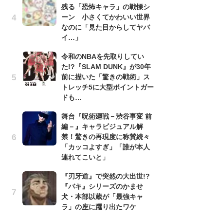
残る「恐怖キャラ」の戦慄シ
『
ーン 小さくてかわいい世界
残
なのに「見た目からしてヤバ
ー
イ…」
な
イ
令和のNBAを先取りしてい
た!?『SLAM DUNK』が30年
『
前に描いた「驚きの戦術」ス
に
トレッチ5に大型ポイントガー
も
ドも…
を
役
舞台『呪術廻戦－渋谷事変 前
編－』キャラビジュアル解
ア
禁！驚きの再現度に称賛続々
ー
「カッコよすぎ」「誰が本人
場
連れてこいと」
ァ
『刃牙道』で突然の大出世!?
努
『バキ』シリーズのかませ
ジ
犬・本部以蔵が「最強キャ
鬼
ラ」の座に躍り出たワケ
の