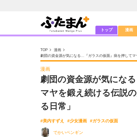
トップ
漫画
TOP
漫画
劇団の資金源が気になる…『ガラスの仮面』病を押してマ
漫画
劇団の資金源が気になる
マヤを鍛え続ける伝説の
る日常」
#美内すずえ
#少女漫画
#ガラスの仮面
でかいペンギン