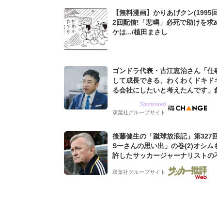
【無料漫画】かりあげクン(1995回
2回配信!「悲鳴」必死で助けを求
ケは.../植田まさし
ゴンドラ代表・古江恵治さん「仕
して成長できる、わくわくドキド
る会社にしたいと考えたんです」
9期増収&増益を続けるWebマー
Sponsored
グ会社のアイデンティティ
双葉社グループサイト
後藤健生の「蹴球放浪記」第327
S一さんの思い出」の巻(2)オシム
許したサッカージャーナリストの
な人徳。全州のはずが原州へ? 愛
双葉社グループサイト
男の“大迷子”伝説