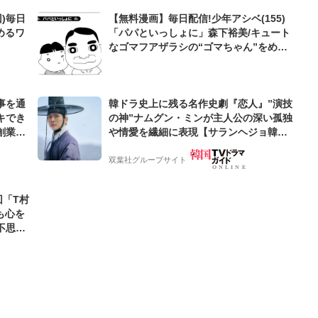
)毎日
【無料漫画】毎日配信!少年アシベ(155)
めるワ
「パパといっしょに」森下裕美/キュート
なゴマフアザラシの“ゴマちゃん”をめぐ
る名作ギャグ4コマ
事を通
韓ドラ史上に残る名作史劇『恋人』”演技
キでき
の神”ナムグン・ミンが主人公の深い孤独
創業来
や情愛を繊細に表現【サランヘジョ韓ド
ケティン
ラ】
双葉社グループサイト
回「T村
も心を
不思議
すべき