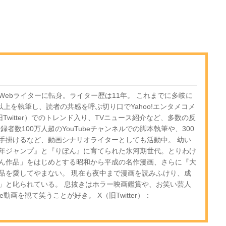
ebライターに転身。ライター歴は11年。 これまでに多岐に
以上を執筆し、読者の共感を呼ぶ切り口でYahoo!エンタメコメ
Twitter）でのトレンド入り、TVニュース紹介など、多数の反
者数100万人超のYouTubeチャンネルでの脚本執筆や、300
手掛けるなど、動画シナリオライターとしても活動中。 幼い
年ジャンプ』と『りぼん』に育てられた氷河期世代。とりわけ
ん作品」をはじめとする昭和から平成の名作漫画、さらに『大
品を愛してやまない。 現在も夜中まで漫画を読みふけり、成
」と叱られている。 息抜きはホラー映画鑑賞や、お笑い芸人
e動画を観て笑うことが好き。 X（旧Twitter）：