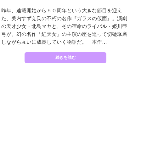
昨年、連載開始から５０周年という大きな節目を迎え
た、美内すずえ氏の不朽の名作『ガラスの仮面』。演劇
の天才少女・北島マヤと、その宿命のライバル・姫川亜
弓が、幻の名作「紅天女」の主演の座を巡って切磋琢磨
しながら互いに成長していく物語だ。 本作…
続きを読む