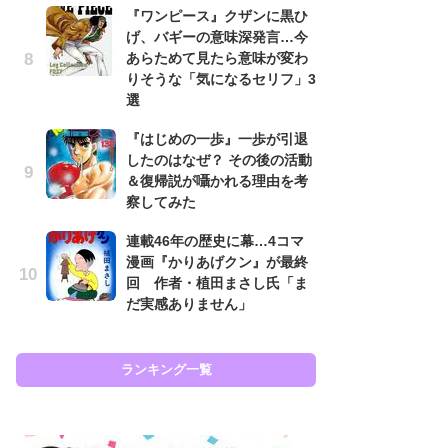
『ワンピース』クザンに黒ひ
南
げ、バギーの意味深発言…今
ッ
あらためて見たら意味が変わ
ち
りそうな「気になるセリフ」3
選
怖
『はじめの一歩』一歩が引退
代
したのはなぜ？ その後の活動
加
＆復帰説が囁かれる理由を考
思
察してみた
原
連載46年の歴史に幕…4コマ
闘
漫画『かりあげクン』が最終
ア
回 作者・植田まさし氏「ま
の
だ実感ありません」
ラン
ランキング一覧