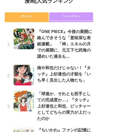
漫画
|
人気ランキング
デイリー
ウィークリー
『ONE PIECE』今後の展開に
舞
絡んできそうな「意味深な表
編
紙連載」 「神」エネルの月
禁
での展開に、元王下七武海の
「
謎めいた過去も…
連
南や和也だけじゃない！『タ
令
ッチ』上杉達也の才能を「い
た!
ち早く見出した人物たち」
前
ト
ド
「球速か、それとも投手とし
ての完成度か…」『タッチ』
『O
上杉達也と和也、ピッチャー
絡
としてどちらの実力が上だっ
紙
たのか
で
謎
『ちいかわ』ファンの記憶に