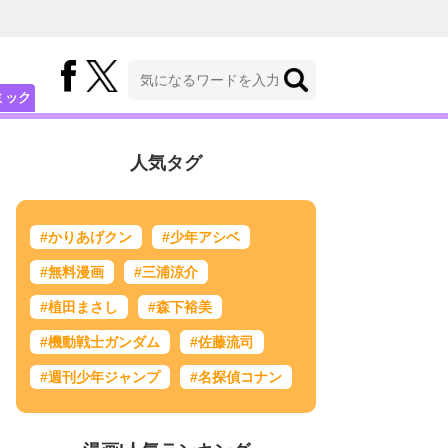
ミック
人気タグ
#かりあげクン
#少年アシベ
#無料漫画
#三浦涼介
#植田まさし
#森下裕美
#機動戦士ガンダム
#佐藤流司
#週刊少年ジャンプ
#名探偵コナン