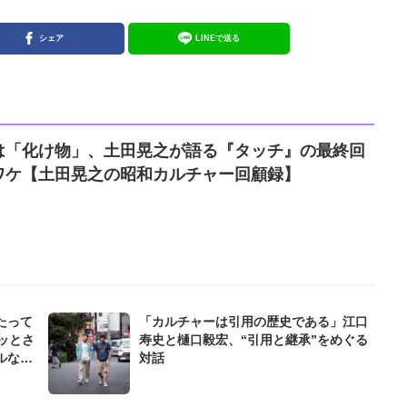
シェア
LINEで送る
は「化け物」、土田晃之が語る『タッチ』の最終回
ワケ【土田晃之の昭和カルチャー回顧録】
たって
「カルチャーは引用の歴史である」江口
スッとさ
寿史と樋口毅宏、“引用と継承”をめぐる
ルなシ
対話