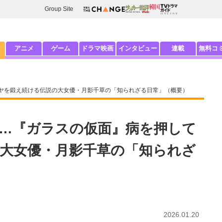
Group Site
アニメ
ゲーム
ドラマ映画
インタビュー
連載
無料コ
ヤを鍛え続ける伝説の大女優・月影千草の「知られざる日常」（概要）
…『ガラスの仮面』病を押して
大女優・月影千草の「知られざ
2026.01.20