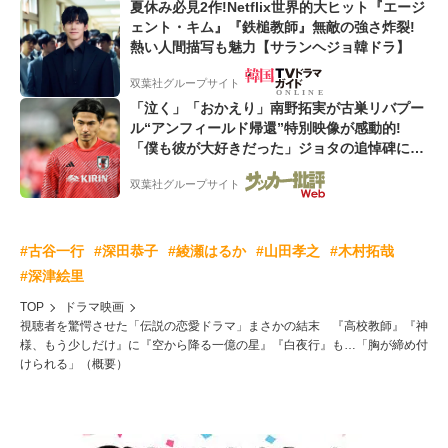
夏休み必見2作!Netflix世界的大ヒット『エージ
ェント・キム』『鉄槌教師』無敵の強さ炸裂!
熱い人間描写も魅力【サランヘジョ韓ドラ】
双葉社グループサイト
「泣く」「おかえり」南野拓実が古巣リバプー
ル“アンフィールド帰還”特別映像が感動的!
「僕も彼が大好きだった」ジョタの追悼碑にも
献花!「胸が熱くなります...」
双葉社グループサイト
#古谷一行
#深田恭子
#綾瀬はるか
#山田孝之
#木村拓哉
#深津絵里
TOP
ドラマ映画
視聴者を驚愕させた「伝説の恋愛ドラマ」まさかの結末 『高校教師』『神
様、もう少しだけ』に『空から降る一億の星』『白夜行』も…「胸が締め付
けられる」（概要）