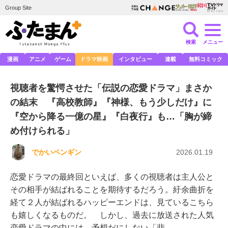
Group Site
検索
メニュー
漫画
アニメ
ゲーム
ドラマ映画
インタビュー
連載
無料コミック
視聴者を驚愕させた「伝説の恋愛ドラマ」まさか
の結末 『高校教師』『神様、もう少しだけ』に
『空から降る一億の星』『白夜行』も…「胸が締
め付けられる」
でかいペンギン
2026.01.19
恋愛ドラマの最終回といえば、多くの視聴者は主人公と
その相手が結ばれることを期待するだろう。紆余曲折を
経て２人が結ばれるハッピーエンドは、見ているこちら
も嬉しくなるものだ。 しかし、過去に放送された人気
恋愛ドラマの中には、予想だにしない「悲…