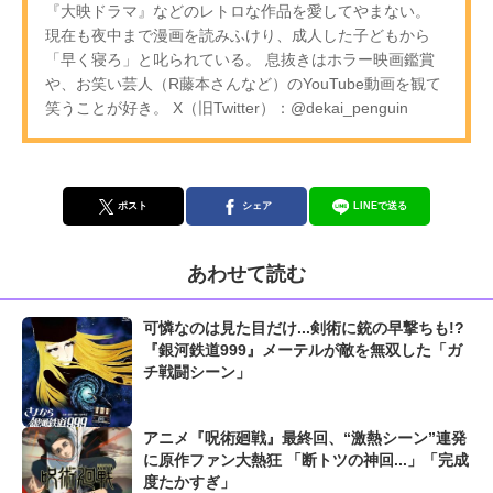
『大映ドラマ』などのレトロな作品を愛してやまない。
現在も夜中まで漫画を読みふけり、成人した子どもから
「早く寝ろ」と叱られている。 息抜きはホラー映画鑑賞
や、お笑い芸人（R藤本さんなど）のYouTube動画を観て
笑うことが好き。 X（旧Twitter）：@dekai_penguin
ポスト
シェア
LINEで送る
あわせて読む
可憐なのは見た目だけ...剣術に銃の早撃ちも!?
『銀河鉄道999』メーテルが敵を無双した「ガ
チ戦闘シーン」
アニメ『呪術廻戦』最終回、“激熱シーン”連発
に原作ファン大熱狂 「断トツの神回...」「完成
度たかすぎ」