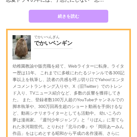
続きを読む
でかいぺんぎん
でかいペンギン
幼稚園教諭や販売職を経て、Webライターに転身。ライタ
ー歴は11年。 これまでに多岐にわたるジャンルで各300記
事以上を執筆し、読者の共感を呼ぶ切り口でYahoo!エンタ
メコメントランキング入りや、X（旧Twitter）でのトレン
ド入り、TVニュース紹介など、多数の反響を獲得してき
た。 また、登録者数100万人超のYouTubeチャンネルでの
脚本執筆や、300万回再生超のショート動画を手掛けるな
ど、動画シナリオライターとしても活動中。 幼いころの
夢は漫画家。『週刊少年ジャンプ』と『りぼん』に育てら
れた氷河期世代。とりわけ『北斗の拳』や「岡田あーみん
作品」をはじめとする昭和から平成の名作漫画、さらに