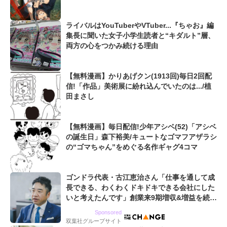
ライバルはYouTuberやVTuber...『ちゃお』編
集長に聞いた女子小学生読者と“キダルト”層、
両方の心をつかみ続ける理由
【無料漫画】かりあげクン(1913回)毎日2回配
信!「作品」美術展に紛れ込んでいたのは.../植
田まさし
【無料漫画】毎日配信!少年アシベ(52)「アシベ
の誕生日」森下裕美/キュートなゴマフアザラシ
の“ゴマちゃん”をめぐる名作ギャグ4コマ
ゴンドラ代表・古江恵治さん「仕事を通して成
長できる、わくわくドキドキできる会社にした
いと考えたんです」創業来9期増収&増益を続け
るWebマーケティング会社のアイデンティティ
Sponsored
双葉社グループサイト