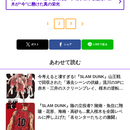
木が“今”に懸けた真の栄光
1
2
3
ポスト
シェア
LINEで送る
あわせて読む
今考えると凄すぎる!『SLAM DUNK』山王戦
で回収された「過去シーンの伏線」流川の3Pに
赤木・三井のスクリーンプレイ、桜木の逆転シ
ュートも...
『SLAM DUNK』陰の立役者? 陵南・魚住に翔
陽・花形、海南・高砂も...素人桜木を全国レベ
ルに押し上げた「名センターたちとの激闘」