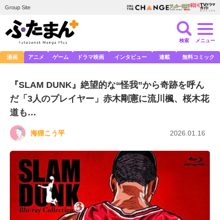
Group Site
検索
メニュー
漫画
アニメ
ゲーム
ドラマ映画
インタビュー
連載
無料コミック
『SLAM DUNK』絶望的な“怪我”から奇跡を呼ん
だ「3人のプレイヤー」赤木剛憲に流川楓、桜木花
道も…
海狸こう平
2026.01.16