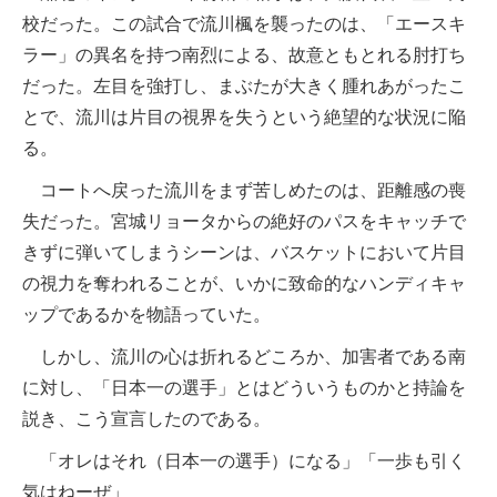
校だった。この試合で流川楓を襲ったのは、「エースキ
ラー」の異名を持つ南烈による、故意ともとれる肘打ち
だった。左目を強打し、まぶたが大きく腫れあがったこ
とで、流川は片目の視界を失うという絶望的な状況に陥
る。
コートへ戻った流川をまず苦しめたのは、距離感の喪
失だった。宮城リョータからの絶好のパスをキャッチで
きずに弾いてしまうシーンは、バスケットにおいて片目
の視力を奪われることが、いかに致命的なハンディキャ
ップであるかを物語っていた。
しかし、流川の心は折れるどころか、加害者である南
に対し、「日本一の選手」とはどういうものかと持論を
説き、こう宣言したのである。
「オレはそれ（日本一の選手）になる」「一歩も引く
気はねーぜ」