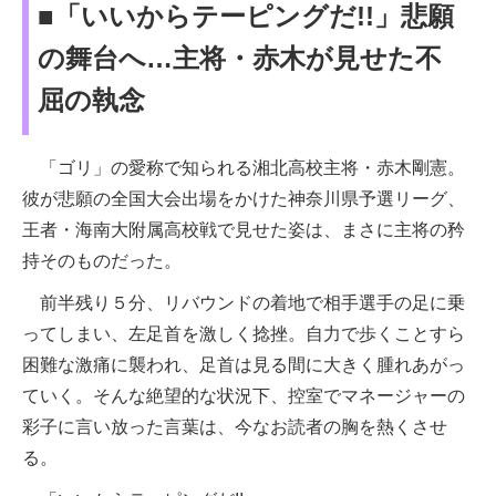
■「いいからテーピングだ!!」悲願
の舞台へ…主将・赤木が見せた不
屈の執念
「ゴリ」の愛称で知られる湘北高校主将・赤木剛憲。
彼が悲願の全国大会出場をかけた神奈川県予選リーグ、
王者・海南大附属高校戦で見せた姿は、まさに主将の矜
持そのものだった。
前半残り５分、リバウンドの着地で相手選手の足に乗
ってしまい、左足首を激しく捻挫。自力で歩くことすら
困難な激痛に襲われ、足首は見る間に大きく腫れあがっ
ていく。そんな絶望的な状況下、控室でマネージャーの
彩子に言い放った言葉は、今なお読者の胸を熱くさせ
る。