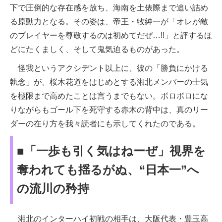
下で圧倒的な存在感を放ち、海南を土俵際まで追い詰め
る原動力となる。その姿は、帝王・牧紳一が「オレが敵
のプレイヤーを尊敬するのは初めてだぜ…!!」と評するほ
どにたくましく、そして鬼気迫るものがあった。
怪我というアクシデント以上に、彼の「勝負にかける
執念」が、桜木花道をはじめとする湘北メンバーの士気
を極限まで高めたことは言うまでもない。ボロボロにな
りながらもゴール下を死守する赤木の背中は、真のリー
ダーの在り方を我々読者にも示してくれたのである。
■「一歩も引く気はねーぜ」視界を
奪われても揺るがぬ、“日本一”へ
の流川の矜持
湘北のインターハイ初戦の相手は、大阪代表・豊玉高