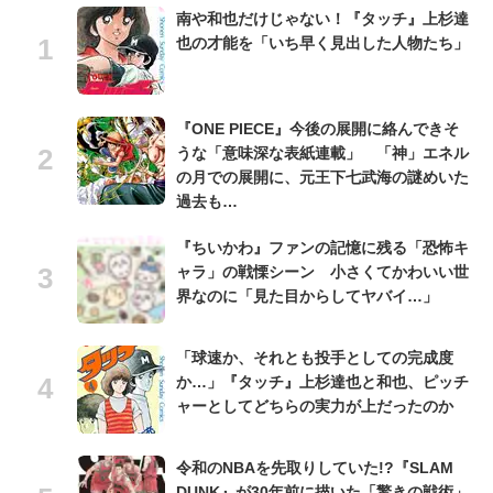
南や和也だけじゃない！『タッチ』上杉達
也の才能を「いち早く見出した人物たち」
『ONE PIECE』今後の展開に絡んできそ
うな「意味深な表紙連載」 「神」エネル
の月での展開に、元王下七武海の謎めいた
過去も…
『ちいかわ』ファンの記憶に残る「恐怖キ
ャラ」の戦慄シーン 小さくてかわいい世
界なのに「見た目からしてヤバイ…」
「球速か、それとも投手としての完成度
か…」『タッチ』上杉達也と和也、ピッチ
ャーとしてどちらの実力が上だったのか
令和のNBAを先取りしていた!?『SLAM
DUNK』が30年前に描いた「驚きの戦術」