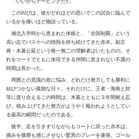
「いいからテーピングだ!!」
この叫びは、彼がどれほどの思いでこの試合に臨んで
いるかを痛いほど物語っている。
湘北入学時から恵まれた体格と、「全国制覇」という
高い志でバスケへの情熱を持ち続けてきた赤木。副主
将・木暮公延という唯一無二の理解者はいたものの、そ
れをコートでともに体現できる仲間に恵まれない不遇の
時期は長かった。
周囲との意識の差に悩み、どれだけ努力しても勝利に
結びつかない孤独な日々。それだけに、王者・海南と対
等に渡り合えるこの時間は、木暮とともに３年間耐え忍
び、積み上げてきた努力がようやく報われようとしてい
る最高の瞬間だったのである。
後半、足を引きずりながらもコートに戻った赤木は、
痛みを微塵も感じさせない驚異のプレーを連発。ゴール