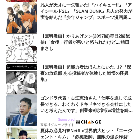
凡人が天才に一矢報いた!『ハイキュー!!』『ア
イシールド21』『SLAM DUNK』凡人の努力が
実を結んだ『少年ジャンプ』スポーツ漫画屈指
の爽快シーン
【無料漫画】かりあげクン(2097回)毎日2回配
信!「食後」行儀が悪いと怒られたけど.../植田
まさし
【無料漫画】超能力者はほんとにいた...!?『深
夜の放送部 ある投稿者が体験した戦慄の怪異
集』
ゴンドラ代表・古江恵治さん「仕事を通して成
長できる、わくわくドキドキできる会社にした
いと考えたんです」創業来9期増収&増益を続け
るWebマーケティング会社のアイデンティティ
Sponsored
双葉社グループサイト
夏休み必見2作!Netflix世界的大ヒット『エージ
ェント・キム』『鉄槌教師』無敵の強さ炸裂!