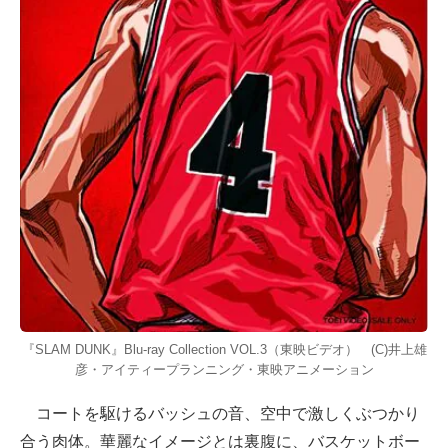
『SLAM DUNK』Blu-ray Collection VOL.3（東映ビデオ） (C)井上雄
彦・アイティープランニング・東映アニメーション
コートを駆けるバッシュの音、空中で激しくぶつかり
合う肉体。華麗なイメージとは裏腹に、バスケットボー