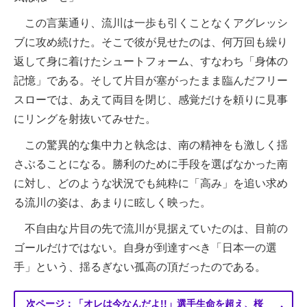
この言葉通り、流川は一歩も引くことなくアグレッシ
ブに攻め続けた。そこで彼が見せたのは、何万回も繰り
返して身に着けたシュートフォーム、すなわち「身体の
記憶」である。そして片目が塞がったまま臨んだフリー
スローでは、あえて両目を閉じ、感覚だけを頼りに見事
にリングを射抜いてみせた。
この驚異的な集中力と執念は、南の精神をも激しく揺
さぶることになる。勝利のために手段を選ばなかった南
に対し、どのような状況でも純粋に「高み」を追い求め
る流川の姿は、あまりに眩しく映った。
不自由な片目の先で流川が見据えていたのは、目前の
ゴールだけではない。自身が到達すべき「日本一の選
手」という、揺るぎない孤高の頂だったのである。
次ページ：「オレは今なんだよ!!」選手生命を超え、桜