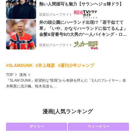
熱い人間描写も魅力【サランヘジョ韓ドラ】
双葉社グループサイト
井の頭公園にハーランド出現!?「若干似てて
草」「いや、かなりハーランドに似てるんよ」
金髪&背番号9の大男の“一人バイキング・ロ
ー”映像が話題!「元気をもらった」
双葉社グループサイト
#SLAMDUNK
#井上雄彦
#週刊少年ジャンプ
TOP
漫画
『SLAM DUNK』絶望的な“怪我”から奇跡を呼んだ「3人のプレイヤー」赤
木剛憲に流川楓、桜木花道も…
漫画
|
人気ランキング
デイリー
ウィークリー