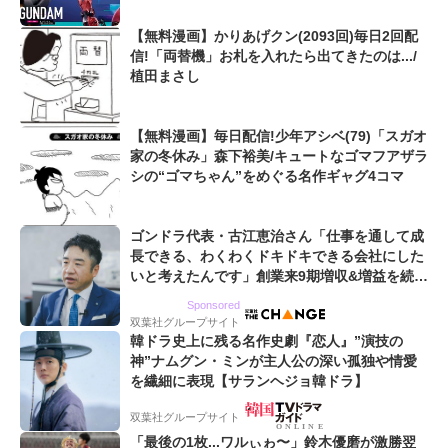
【無料漫画】かりあげクン(2093回)毎日2回配
信!「両替機」お札を入れたら出てきたのは.../
植田まさし
【無料漫画】毎日配信!少年アシベ(79)「スガオ
家の冬休み」森下裕美/キュートなゴマフアザラ
シの“ゴマちゃん”をめぐる名作ギャグ4コマ
ゴンドラ代表・古江恵治さん「仕事を通して成
長できる、わくわくドキドキできる会社にした
いと考えたんです」創業来9期増収&増益を続け
るWebマーケティング会社のアイデンティティ
Sponsored
双葉社グループサイト
韓ドラ史上に残る名作史劇『恋人』”演技の
神”ナムグン・ミンが主人公の深い孤独や情愛
を繊細に表現【サランヘジョ韓ドラ】
双葉社グループサイト
「最後の1枚...ワルぃゎ〜」鈴木優磨が激勝翌