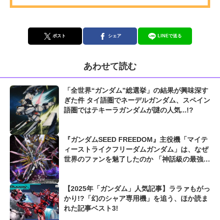
ポスト
シェア
LINEで送る
あわせて読む
「全世界“ガンダム”総選挙」の結果が興味深す
ぎた件 タイ語圏でネーデルガンダム、スペイン
語圏ではテキーラガンダムが謎の人気...!?
『ガンダムSEED FREEDOM』主役機「マイテ
ィーストライクフリーダムガンダム」は、なぜ
世界のファンを魅了したのか 「神話級の最強機
体...!?」
【2025年「ガンダム」人気記事】ララァもがっ
かり!?「幻のシャア専用機」を追う、ほか読ま
れた記事ベスト3!