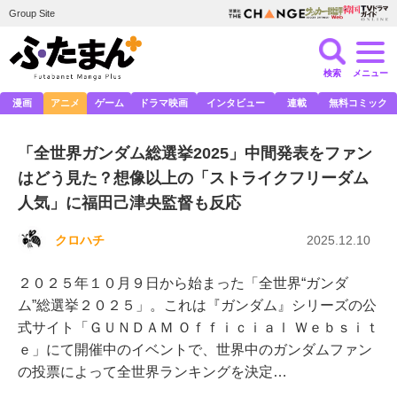
Group Site
検索
メニュー
漫画
アニメ
ゲーム
ドラマ映画
インタビュー
連載
無料コミック
「全世界ガンダム総選挙2025」中間発表をファン
はどう見た？想像以上の「ストライクフリーダム
人気」に福田己津央監督も反応
クロハチ
2025.12.10
２０２５年１０月９日から始まった「全世界“ガンダ
ム”総選挙２０２５」。これは『ガンダム』シリーズの公
式サイト「ＧＵＮＤＡＭ Ｏｆｆｉｃｉａｌ Ｗｅｂｓｉｔ
ｅ」にて開催中のイベントで、世界中のガンダムファン
の投票によって全世界ランキングを決定…