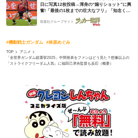
日に写真12枚投稿→渾身の“煽りショット”に興
奮!「最後の1枚までの壮大なフリ」「知念くん
のことどんだけ好きなんよw」
双葉社グループサイト
#機動戦士ガンダム
#林原めぐみ
TOP
アニメ
「全世界ガンダム総選挙2025」中間発表をファンはどう見た？想像以上の
「ストライクフリーダム人気」に福田己津央監督も反応（概要）