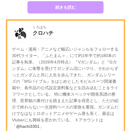
続きを読む
くろはち
クロハチ
ゲーム・漫画・アニメなど幅広いジャンルをフォローする
30代ライター。「ふたまん＋」にて約1年半で約180本の
記事を執筆。（2026年4月時点） 『Vガンダム』と『Gガ
ンダム』に衝撃を受けてガンダム沼にハマり、それからず
っとガンダムと共に人生を歩んできた。 ガンダムシリー
ズの『MSバイブル』をはじめとしたモビルスーツ関連書
籍や、各作品の公式設定資料集などを読み込むことをライ
フワークとしている。 特に機体スペックや開発系譜の整
理、世界観の裏付けを踏まえた記事を得意とし、ただの紹
介で終わらない一次資料ベースの筆致を重視。ガンダムだ
けでなはなくロボットアニメやゲーム暦も長く、最近は
Vtuberにも興味を惹かれている。 Ｘアカウントは
「
@hachi3301
」