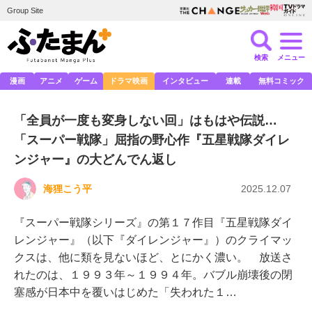
Group Site
検索
メニュー
漫画
アニメ
ゲーム
ドラマ映画
インタビュー
連載
無料コミック
「全員が一度も変身しない回」はもはや伝説…
「スーパー戦隊」屈指の野心作『五星戦隊ダイレ
ンジャー』の大どんでん返し
海狸こう平
2025.12.07
『スーパー戦隊シリーズ』の第１７作目『五星戦隊ダイ
レンジャー』（以下『ダイレンジャー』）のクライマッ
クスは、他に類を見ないほど、とにかく濃い。 放送さ
れたのは、１９９３年～１９９４年。バブル崩壊後の閉
塞感が日本中を覆いはじめた「失われた１…