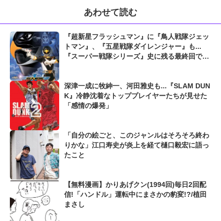
あわせて読む
『超新星フラッシュマン』に『鳥人戦隊ジェッ
トマン』、『五星戦隊ダイレンジャー』も...
『スーパー戦隊シリーズ』史に残る最終回での
「まさかのバッドエンド」
深津一成に牧紳一、河田雅史も...『SLAM DUN
K』冷静沈着なトッププレイヤーたちが見せた
「感情の爆発」
「自分の絵ごと、このジャンルはそろそろ終わ
りかな」江口寿史が炎上を経て樋口毅宏に語っ
たこと
【無料漫画】かりあげクン(1994回)毎日2回配
信!「ハンドル」運転中にまさかの豹変!?/植田
まさし