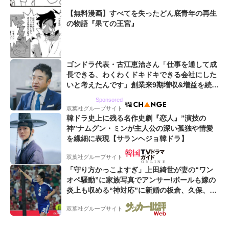
【無料漫画】すべてを失ったどん底青年の再生
の物語『果ての王宮』
ゴンドラ代表・古江恵治さん「仕事を通して成
長できる、わくわくドキドキできる会社にした
いと考えたんです」創業来9期増収&増益を続け
るWebマーケティング会社のアイデンティティ
Sponsored
双葉社グループサイト
韓ドラ史上に残る名作史劇『恋人』”演技の
神”ナムグン・ミンが主人公の深い孤独や情愛
を繊細に表現【サランヘジョ韓ドラ】
双葉社グループサイト
「守り方かっこよすぎ」上田綺世が妻の“ワン
オペ騒動”に家族写真でアンサー!ボールも嫁の
炎上も収める“神対応”に新婚の板倉、久保、長
友夫妻も続々エール!
双葉社グループサイト