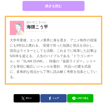
続きを読む
かいりこうへい
海狸こう平
大学卒業後、エンタメ業界に身を置き、アニメ制作の現場
にも8年以上携わる。 現場で培った知識と視点を活かし、
現在はライターとしても活動。これまでに執筆した記事は
500本を超える。 人生のバイブルである『ドラゴンボー
ル』や『SLAM DUNK』、特撮の『仮面ライダー』シリー
ズを筆頭に幅広いジャンルを愛好。 作品への愛を武器
に、多角的な視点から丁寧に読み解く考察を信条としてい
る。
ポスト
シェア
LINEで送る