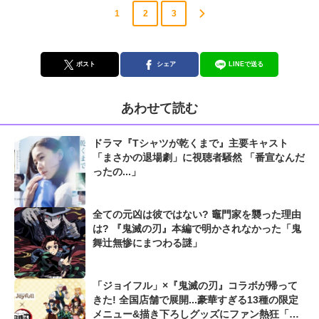
1
2
3
ポスト
シェア
LINEで送る
あわせて読む
ドラマ『Tシャツが乾くまで』主要キャスト
「まさかの退場劇」に視聴者騒然 「番宣なんだ
ったの...」
全ての元凶は彼ではない? 竈門家を襲った理由
は? 『鬼滅の刃』本編で明かされなかった「鬼
舞辻無惨にまつわる謎」
「ジョイフル」×『鬼滅の刃』コラボが帰って
きた! 全国店舗で展開...豪華すぎる13種の限定
メニュー&描き下ろしグッズにファン熱狂「毎