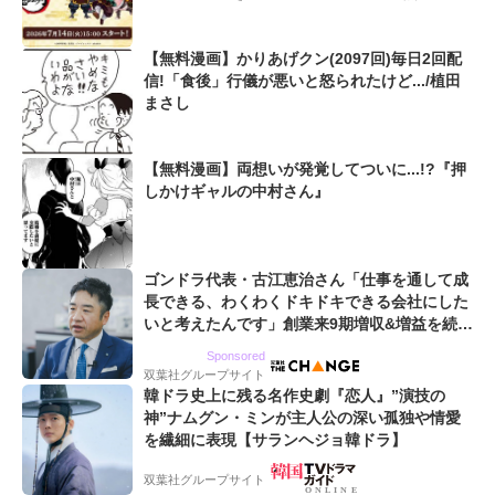
日通いたい」「気絶しそう」
【無料漫画】かりあげクン(2097回)毎日2回配
信!「食後」行儀が悪いと怒られたけど.../植田
まさし
【無料漫画】両想いが発覚してついに...!?『押
しかけギャルの中村さん』
ゴンドラ代表・古江恵治さん「仕事を通して成
長できる、わくわくドキドキできる会社にした
いと考えたんです」創業来9期増収&増益を続け
るWebマーケティング会社のアイデンティティ
Sponsored
双葉社グループサイト
韓ドラ史上に残る名作史劇『恋人』”演技の
神”ナムグン・ミンが主人公の深い孤独や情愛
を繊細に表現【サランヘジョ韓ドラ】
双葉社グループサイト