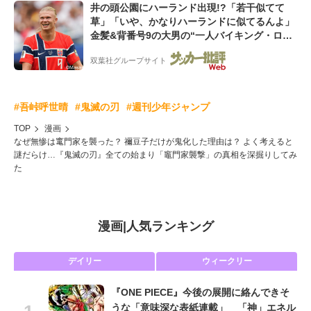
井の頭公園にハーランド出現!?「若干似てて
草」「いや、かなりハーランドに似てるんよ」
金髪&背番号9の大男の“一人バイキング・ロ
ー”映像が話題!「元気をもらった」
双葉社グループサイト
#吾峠呼世晴
#鬼滅の刃
#週刊少年ジャンプ
TOP
漫画
なぜ無惨は竃門家を襲った？ 禰豆子だけが鬼化した理由は？ よく考えると
謎だらけ…『鬼滅の刃』全ての始まり「竈門家襲撃」の真相を深掘りしてみ
た
漫画
|
人気ランキング
デイリー
ウィークリー
『ONE PIECE』今後の展開に絡んできそ
うな「意味深な表紙連載」 「神」エネル