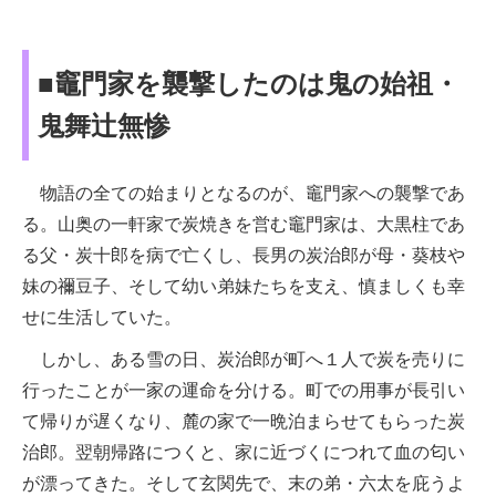
■竈門家を襲撃したのは鬼の始祖・
鬼舞辻無惨
物語の全ての始まりとなるのが、竈門家への襲撃であ
る。山奥の一軒家で炭焼きを営む竈門家は、大黒柱であ
る父・炭十郎を病で亡くし、長男の炭治郎が母・葵枝や
妹の禰󠄀豆子、そして幼い弟妹たちを支え、慎ましくも幸
せに生活していた。
しかし、ある雪の日、炭治郎が町へ１人で炭を売りに
行ったことが一家の運命を分ける。町での用事が長引い
て帰りが遅くなり、麓の家で一晩泊まらせてもらった炭
治郎。翌朝帰路につくと、家に近づくにつれて血の匂い
が漂ってきた。そして玄関先で、末の弟・六太を庇うよ