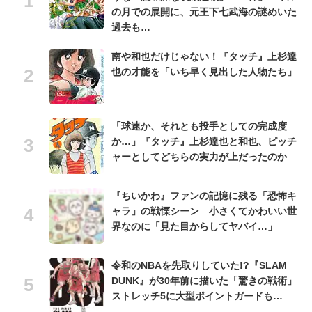
の月での展開に、元王下七武海の謎めいた
過去も…
南や和也だけじゃない！『タッチ』上杉達
也の才能を「いち早く見出した人物たち」
「球速か、それとも投手としての完成度
か…」『タッチ』上杉達也と和也、ピッチ
ャーとしてどちらの実力が上だったのか
『ちいかわ』ファンの記憶に残る「恐怖キ
ャラ」の戦慄シーン 小さくてかわいい世
界なのに「見た目からしてヤバイ…」
令和のNBAを先取りしていた!?『SLAM
DUNK』が30年前に描いた「驚きの戦術」
ストレッチ5に大型ポイントガードも…