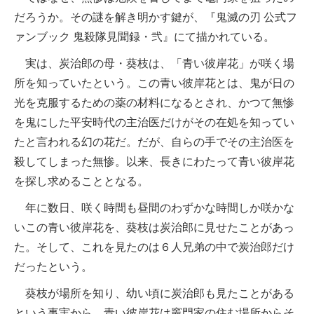
だろうか。その謎を解き明かす鍵が、『鬼滅の刃 公式フ
ァンブック 鬼殺隊見聞録・弐』にて描かれている。
実は、炭治郎の母・葵枝は、「青い彼岸花」が咲く場
所を知っていたという。この青い彼岸花とは、鬼が日の
光を克服するための薬の材料になるとされ、かつて無惨
を鬼にした平安時代の主治医だけがその在処を知ってい
たと言われる幻の花だ。だが、自らの手でその主治医を
殺してしまった無惨。以来、長きにわたって青い彼岸花
を探し求めることとなる。
年に数日、咲く時間も昼間のわずかな時間しか咲かな
いこの青い彼岸花を、葵枝は炭治郎に見せたことがあっ
た。そして、これを見たのは６人兄弟の中で炭治郎だけ
だったという。
葵枝が場所を知り、幼い頃に炭治郎も見たことがある
という事実から、青い彼岸花は竈門家の住む場所からそ