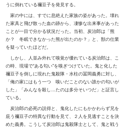
うに倒れている禰󠄀豆子を発見する。
家の中には、すでに息絶えた家族の姿があった。壊れ
た家具と飛び散った血の跡から、凄惨な出来事があった
ことが一目で分かる状況だった。当初、炭治郎は「熊
か？ 冬眠できなかった熊が出たのか？」と、獣の仕業
を疑っていたほどだ。
しかし、人並み外れて嗅覚が優れている炭治郎は、こ
の時、現場で“ある匂い”を嗅ぎつけていた。鬼と化した
禰󠄀豆子を倒しに現れた鬼殺隊・水柱の冨岡義勇に対し、
「俺の家にはもう一つ 嗅いだことのない誰かの匂いが
した」「みんなを殺し…たのは多分そいつだ」と証言し
ている。
炭治郎の必死の説得と、鬼化したにもかかわらず兄を
庇う禰󠄀豆子の特異な行動を見て、２人を見逃すことを決
めた義勇。こうして炭治郎は鬼殺隊士として、鬼と戦う