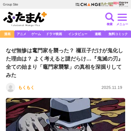
Group Site
検索
メニュー
漫画
アニメ
ゲーム
ドラマ映画
インタビュー
連載
無料コミック
なぜ無惨は竃門家を襲った？ 禰豆子だけが鬼化し
た理由は？ よく考えると謎だらけ…『鬼滅の刃』
全ての始まり「竈門家襲撃」の真相を深掘りして
みた
もくもく
2025.11.19