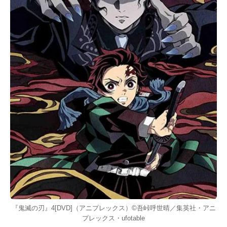
『鬼滅の刃』4[DVD]（アニプレックス）©吾峠呼世晴／集英社・アニ
プレックス・ufotable