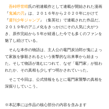
吾峠呼世晴
氏の初連載作として連載が開始された漫画
『
鬼滅の刃
』は、２０１６年から２０２０年にかけて
『
週刊少年ジャンプ
』（集英社）で連載された作品だ。
２０１９年のアニメ化をきっかけにその人気に火がつ
き、原作完結から５年が経過した今でも多くのファンを
魅了し続けている。
そんな本作の物語は、主人公の竈門炭治郎が鬼によっ
て家族を惨殺されるという衝撃的な出来事から始まっ
た。そして物語が進むにつれて、なぜ「竈門家」が狙わ
れたか、その真相も少しずつ明かされていった。
そこで今回は、公式情報をもとに竈門家襲撃の真相を
深掘りしていこう。
※本記事には作品の核心部分の内容を含みます