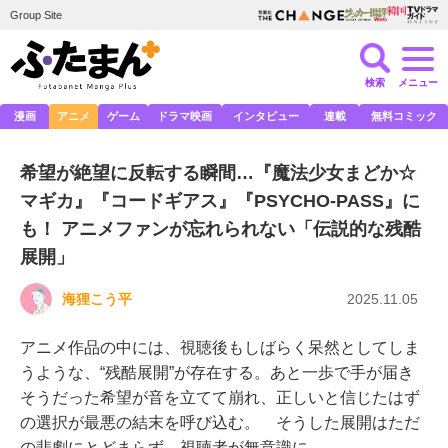
Group Site
検索
メニュー
漫画
アニメ
ゲーム
ドラマ映画
インタビュー
連載
無料コミック
希望が絶望に反転する瞬間…『魔法少女まどか☆
マギカ』『コードギアス』『PSYCHO-PASS』に
も！ アニメファンが忘れられない「伝説的な残酷
展開」
海狸こう平
2025.11.05
アニメ作品の中には、視聴後もしばらく呆然としてしま
うような、“残酷展開”が存在する。あと一歩で手が届き
そうだった希望が音を立てて崩れ、正しいと信じたはず
の選択が最悪の結末を呼び込む。 そうした展開はただ
の悲劇にとどまらず、視聴者が無意識に…