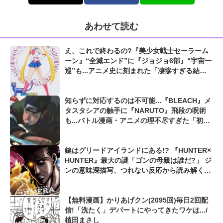
あわせて読む
え、これで終わるの?『美少女戦士セーラーム
ーン』“全滅エンド”に『ジョジョ6部』“宇宙一
巡”も...アニメ史に刻まれた「凄惨すぎる結
末」
知らずに対応するのは不可能...『BLEACH』メ
タスタシアの触手に『NARUTO』飛段の呪術
も...バトル漫画・アニメの理不尽すぎた「初見
殺しの技」
鍵はグリードアイランドにある!? 『HUNTER×
HUNTER』最大の謎「ゴンの母親は誰だ?」 ジ
ンの意味深描写、つれない反応から読み解く候
補キャラとは
【無料漫画】かりあげクン(2095回)毎日2回配
信!「洗たく」デパートにやってきたワケは.../
植田まさし