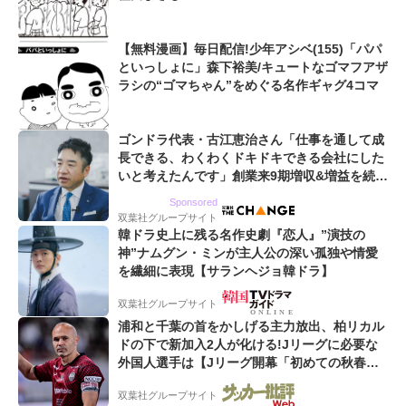
【無料漫画】毎日配信!少年アシベ(155)「パパ
といっしょに」森下裕美/キュートなゴマフアザ
ラシの“ゴマちゃん”をめぐる名作ギャグ4コマ
ゴンドラ代表・古江恵治さん「仕事を通して成
長できる、わくわくドキドキできる会社にした
いと考えたんです」創業来9期増収&増益を続け
るWebマーケティング会社のアイデンティティ
Sponsored
双葉社グループサイト
韓ドラ史上に残る名作史劇『恋人』”演技の
神”ナムグン・ミンが主人公の深い孤独や情愛
を繊細に表現【サランヘジョ韓ドラ】
双葉社グループサイト
浦和と千葉の首をかしげる主力放出、柏リカル
ドの下で新加入2人が化ける!Jリーグに必要な
外国人選手は【Jリーグ開幕「初めての秋春
制」の大激論】(4)
双葉社グループサイト