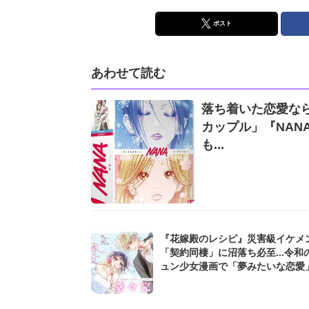
ポスト
あわせて読む
落ち着いた恋愛な
カップル」『NAN
も...
『花嫁殿のレシピ』災害級イケメ
「契約同棲」に沼落ち必至...令和
ュン少女漫画で「夢みたいな恋愛
う一度