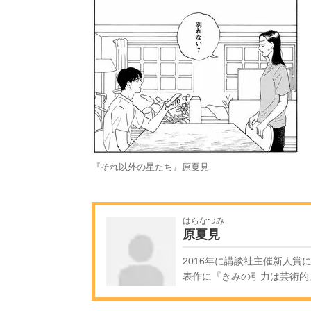
『それ以外の星たち』原夏見
はらなつみ
原夏見
2016年に講談社主催新人
表作に『きみの引力は芸術的