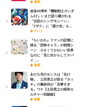
漫画
禁
「
放送40周年『機動戦士ガンダ
連
ムZZ』いまだ語り継がれる
「伝説のトンデモシーン」
「Zザク」に「謎の光」も…
【
アニメ
ー
完
『ちいかわ』ファンの記憶に
ー
残る「恐怖キャラ」の戦慄シ
ーン 小さくてかわいい世界
なのに「見た目からしてヤバ
ナ
イ…」
リ
漫画
イ
味
あだち充のセンスは「化け
フ
物」、土田晃之が語る『タッ
ち
チ』の最終回が「見事すぎ
る」ワケ【土田晃之の昭和カ
ルチャー回顧録】
劇
連載
け
「