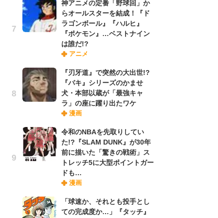
神アニメの定番「野球回」か
れ
らオールスターを結成！『ド
ラゴンボール』『ハルヒ』
『ポケモン』…ベストナイン
令
は誰だ!?
た!
アニメ
前
ト
『刃牙道』で突然の大出世!?
ド
『バキ』シリーズのかませ
犬・本部以蔵が「最強キャ
ラ」の座に躍り出たワケ
「
漫画
決
場
令和のNBAを先取りしてい
別
た!?『SLAM DUNK』が30年
前に描いた「驚きの戦術」ス
トレッチ5に大型ポイントガー
『
ドも…
に
漫画
が
実
「球速か、それとも投手とし
ての完成度か…」『タッチ』