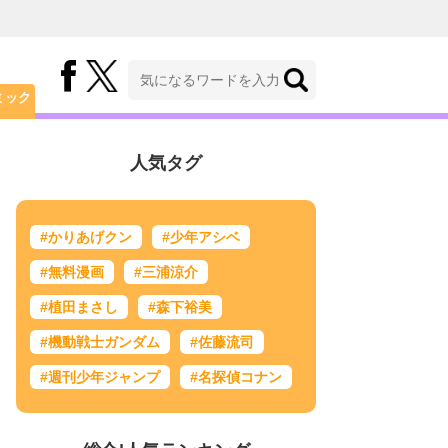
ミック
人気タグ
#かりあげクン
#少年アシベ
#無料漫画
#三浦涼介
#植田まさし
#森下裕美
#機動戦士ガンダム
#佐藤流司
#週刊少年ジャンプ
#名探偵コナン