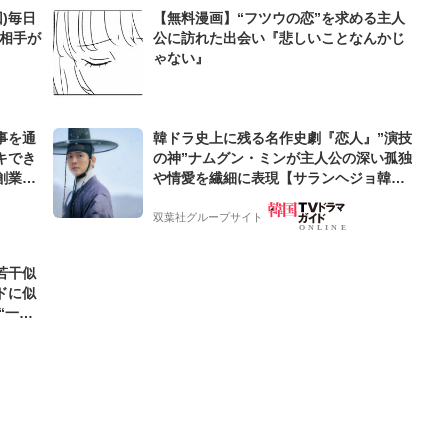
)毎日
【無料漫画】“フツウの恋”を求める主人
る相手が
公に訪れた出会い『悲しいことなんかじ
ゃない』
事を通
韓ドラ史上に残る名作史劇『恋人』”演技
キでき
の神”ナムグン・ミンが主人公の深い孤独
創業来
や情愛を繊細に表現【サランヘジョ韓ド
ケティン
ラ】
双葉社グループサイト
若干似
ドに似
“一人
元気を