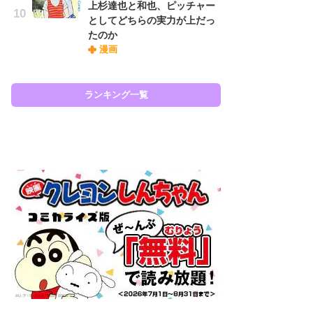
上杉達也と和也、ピッチャー
『O
としてどちらの実力が上だっ
絡
たのか
紙
漫画
で
謎
ランキング一覧
ラン