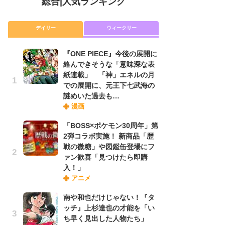
総合
|
人気ランキング
デイリー
ウィークリー
『ONE PIECE』今後の展開に
放
絡んできそうな「意味深な表
ム
紙連載」 「神」エネルの月
「
での展開に、元王下七武海の
「
謎めいた過去も…
漫画
木
「BOSS×ポケモン30周年」第
シ
2弾コラボ実施！ 新商品「歴
「
戦の微糖」や図鑑缶登場にフ
ル
ァン歓喜「見つけたら即購
ム
入！」
さ
アニメ
ス
南や和也だけじゃない！『タ
ッチ』上杉達也の才能を「い
舞
ち早く見出した人物たち」
編