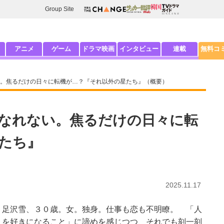
Group Site
アニメ
ゲーム
ドラマ映画
インタビュー
連載
無料コ
。焦るだけの日々に転機が…？『それ以外の星たち』（概要）
なれない。焦るだけの日々に転
たち』
2025.11.17
足沢雪、３０歳。女。独身。仕事も恋も不明瞭。 「人
を好きになること」に諦めを感じつつ、それでも刻一刻