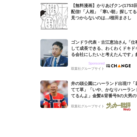
【無料漫画】かりあげクン(1753回
配信!「人相」「寒い朝」探して
見つからないのは.../植田まさし
ゴンドラ代表・古江恵治さん「仕
して成長できる、わくわくドキド
る会社にしたいと考えたんです」
9期増収&増益を続けるWebマー
Sponsored
グ会社のアイデンティティ
双葉社グループサイト
井の頭公園にハーランド出現!?「
てて草」「いや、かなりハーラン
てるんよ」金髪&背番号9の大男の
バイキング・ロー”映像が話題!「
双葉社グループサイト
もらった」