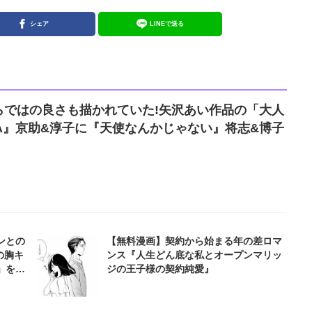
シェア
LINEで送る
らではの良さも描かれていた!矢沢あい作品の「大人
A』京助&淳子に『天使なんかじゃない』将志&博子
ンとの
【無料漫画】契約から始まる年の差ロマ
の胸キ
ンス『人生どん底な私とオープンマリッ
」をも
ジの王子様の契約純愛』