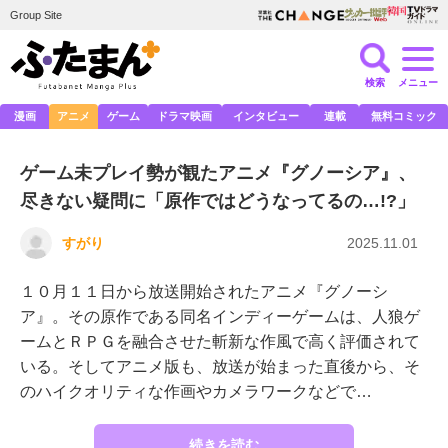
Group Site
検索
メニュー
漫画
アニメ
ゲーム
ドラマ映画
インタビュー
連載
無料コミック
ゲーム未プレイ勢が観たアニメ『グノーシア』、
尽きない疑問に「原作ではどうなってるの…!?」
すがり
2025.11.01
１０月１１日から放送開始されたアニメ『グノーシ
ア』。その原作である同名インディーゲームは、人狼ゲ
ームとＲＰＧを融合させた斬新な作風で高く評価されて
いる。そしてアニメ版も、放送が始まった直後から、そ
のハイクオリティな作画やカメラワークなどで…
続きを読む