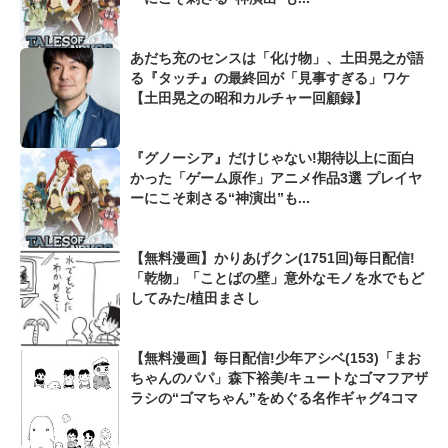
あだち充のセンスは「化け物」、土田晃之が語
る『タッチ』の最終回が「見事すぎる」ワケ
【土田晃之の昭和カルチャー回顧録】
『グノーシア』だけじゃない!期待以上に面白
かった「ゲーム原作」アニメ作品3選 プレイヤ
ーにこそ刺さる“神演出”も...
【無料漫画】かりあげクン(1751回)毎日配信!
「乾物」「ことばの壁」意外なモノを水でもど
してみた/植田まさし
【無料漫画】毎日配信!少年アシベ(153)「まお
ちゃんのパパ」森下裕美/キュートなゴマフアザ
ラシの“ゴマちゃん”をめぐる名作ギャグ4コマ