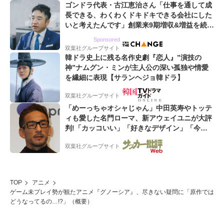
ゴンドラ代表・古江恵治さん「仕事を通して成
長できる、わくわくドキドキできる会社にした
いと考えたんです」創業来9期増収&増益を続け
るWebマーケティング会社のアイデンティティ
Sponsored
双葉社グループサイト
韓ドラ史上に残る名作史劇『恋人』”演技の
神”ナムグン・ミンが主人公の深い孤独や情愛
を繊細に表現【サランヘジョ韓ドラ】
双葉社グループサイト
「めーっちゃオシャじゃん」中田英寿やトッテ
ィも愛した名門ローマ、新アウェイユニが大評
判!「カッコいい」「好きなデザイン」「今年
は2nd買おうかな」
双葉社グループサイト
TOP
アニメ
ゲーム未プレイ勢が観たアニメ『グノーシア』、尽きない疑問に「原作では
どうなってるの…!?」（概要）