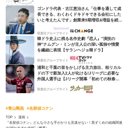
ゴンドラ代表・古江恵治さん「仕事を通して成
長できる、わくわくドキドキできる会社にした
いと考えたんです」創業来9期増収&増益を続け
るWebマーケティング会社のアイデンティティ
Sponsored
双葉社グループサイト
韓ドラ史上に残る名作史劇『恋人』”演技の
神”ナムグン・ミンが主人公の深い孤独や情愛
を繊細に表現【サランヘジョ韓ドラ】
双葉社グループサイト
浦和と千葉の首をかしげる主力放出、柏リカル
ドの下で新加入2人が化ける!Jリーグに必要な
外国人選手は【Jリーグ開幕「初めての秋春
制」の大激論】(4)
双葉社グループサイト
#青山剛昌
#名探偵コナン
TOP
漫画
『名探偵コナン』どんな小さな手がかりも見逃せない！黒ずくめの組織関連