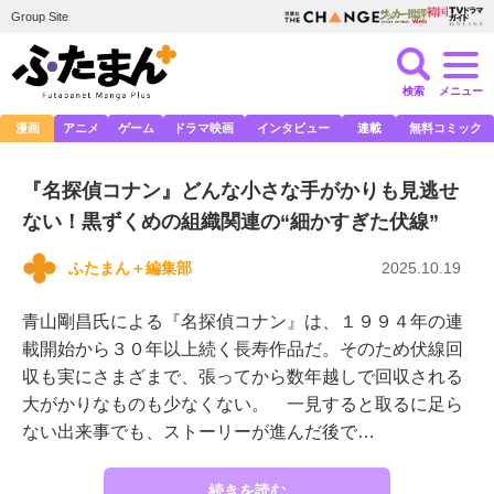
Group Site
検索
メニュー
漫画
アニメ
ゲーム
ドラマ映画
インタビュー
連載
無料コミック
『名探偵コナン』どんな小さな手がかりも見逃せ
ない！黒ずくめの組織関連の“細かすぎた伏線”
ふたまん＋編集部
2025.10.19
青山剛昌氏による『名探偵コナン』は、１９９４年の連
載開始から３０年以上続く長寿作品だ。そのため伏線回
収も実にさまざまで、張ってから数年越しで回収される
大がかりなものも少なくない。 一見すると取るに足ら
ない出来事でも、ストーリーが進んだ後で…
続きを読む