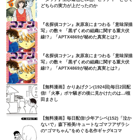
どちらの実力が上だったのか
『名探偵コナン』灰原哀にまつわる「意味深描
写」の数々 「黒ずくめの組織に関する重大伏
線!?」「APTX4869が秘めた真実とは?」
『名探偵コナン』灰原哀にまつわる「意味深描
写」の数々 「黒ずくめの組織に関する重大伏
線!?」「APTX4869が秘めた真実とは?」
【無料漫画】かりあげクン(1924回)毎日2回配
信!「火事」ボヤ騒ぎの後に見かけたのは.../植
田まさし
【無料漫画】毎日配信!少年アシベ(152)「泣か
ないで」森下裕美/キュートなゴマフアザラシ
の“ゴマちゃん”をめぐる名作ギャグ4コマ