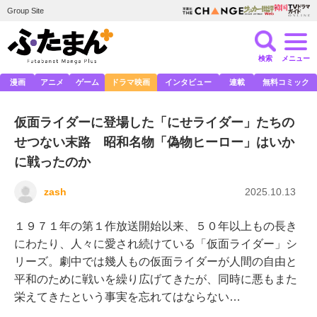
Group Site
検索
メニュー
漫画
アニメ
ゲーム
ドラマ映画
インタビュー
連載
無料コミック
仮面ライダーに登場した「にせライダー」たちの
せつない末路 昭和名物「偽物ヒーロー」はいか
に戦ったのか
zash
2025.10.13
１９７１年の第１作放送開始以来、５０年以上もの長き
にわたり、人々に愛され続けている「仮面ライダー」シ
リーズ。劇中では幾人もの仮面ライダーが人間の自由と
平和のために戦いを繰り広げてきたが、同時に悪もまた
栄えてきたという事実を忘れてはならない…