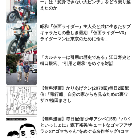
ー』は「変身できない大ピンチ」をどう乗り越
えたのか
昭和『仮面ライダー』主人公と共に生きたサブ
キャラたちの悲しき最期 『仮面ライダーV3』
ライダーマンは東京のために命を...
「カルチャーは引用の歴史である」江口寿史と
樋口毅宏、“引用と継承”をめぐる対話
【無料漫画】かりあげクン(2079回)毎日2回配
信!「飛行船」自分の家からも見るための裏ワ
ザ!?/植田まさし
【無料漫画】毎日配信!少年アシベ(155)「パパ
といっしょに」森下裕美/キュートなゴマフアザ
ラシの“ゴマちゃん”をめぐる名作ギャグ4コマ