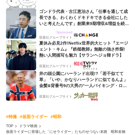
ゴンドラ代表・古江恵治さん「仕事を通して成
長できる、わくわくドキドキできる会社にした
いと考えたんです」創業来9期増収&増益を続け
るWebマーケティング会社のアイデンティティ
Sponsored
双葉社グループサイト
夏休み必見2作!Netflix世界的大ヒット『エージ
ェント・キム』『鉄槌教師』無敵の強さ炸裂!
熱い人間描写も魅力【サランヘジョ韓ドラ】
双葉社グループサイト
井の頭公園にハーランド出現!?「若干似てて
草」「いや、かなりハーランドに似てるんよ」
金髪&背番号9の大男の“一人バイキング・ロ
ー”映像が話題!「元気をもらった」
双葉社グループサイト
#特撮
#仮面ライダー
#昭和
TOP
ドラマ映画
仮面ライダーに登場した「にせライダー」たちのせつない末路 昭和名物