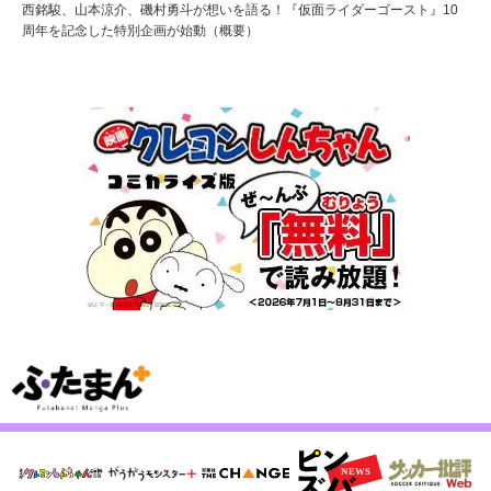
西銘駿、山本涼介、磯村勇斗が想いを語る！『仮面ライダーゴースト』10
周年を記念した特別企画が始動（概要）