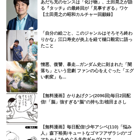
あだち充のセンスは「化け物」、土田晃之が語
る『タッチ』の最終回が「見事すぎる」ワケ
【土田晃之の昭和カルチャー回顧録】
「自分の絵ごと、このジャンルはそろそろ終わ
りかな」江口寿史が炎上を経て樋口毅宏に語っ
たこと
憎悪、復讐、暴走...ガンダム史に刻まれた「闇
落ち」という悲劇 ファンの心をえぐった「エグ
い豹変」も...
【無料漫画】かりあげクン(2096回)毎日2回配
信!「脳」強すぎる“脳”の持ち主/植田まさし
【無料漫画】毎日配信!少年アシベ(110)「悩み
人」森下裕美/キュートなゴマフアザラシの“ゴ
マちゃん”をめぐる名作ギャグ4コマ