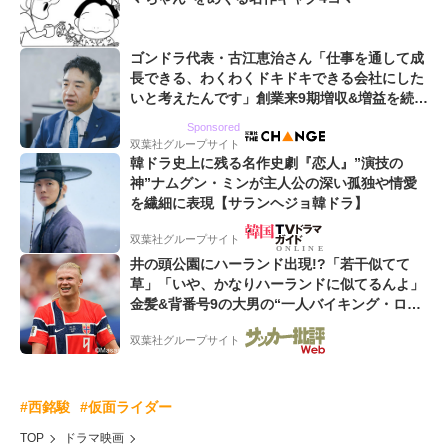
ゴンドラ代表・古江恵治さん「仕事を通して成
長できる、わくわくドキドキできる会社にした
いと考えたんです」創業来9期増収&増益を続け
るWebマーケティング会社のアイデンティティ
Sponsored
双葉社グループサイト
韓ドラ史上に残る名作史劇『恋人』”演技の
神”ナムグン・ミンが主人公の深い孤独や情愛
を繊細に表現【サランヘジョ韓ドラ】
双葉社グループサイト
井の頭公園にハーランド出現!?「若干似てて
草」「いや、かなりハーランドに似てるんよ」
金髪&背番号9の大男の“一人バイキング・ロ
ー”映像が話題!「元気をもらった」
双葉社グループサイト
#西銘駿
#仮面ライダー
TOP
ドラマ映画