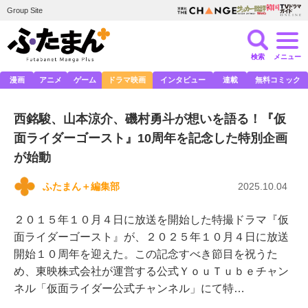
Group Site
検索
メニュー
漫画
アニメ
ゲーム
ドラマ映画
インタビュー
連載
無料コミック
西銘駿、山本涼介、磯村勇斗が想いを語る！『仮
面ライダーゴースト』10周年を記念した特別企画
が始動
ふたまん＋編集部
2025.10.04
２０１５年１０月４日に放送を開始した特撮ドラマ『仮
面ライダーゴースト』が、２０２５年１０月４日に放送
開始１０周年を迎えた。この記念すべき節目を祝うた
め、東映株式会社が運営する公式ＹｏｕＴｕｂｅチャン
ネル「仮面ライダー公式チャンネル」にて特…