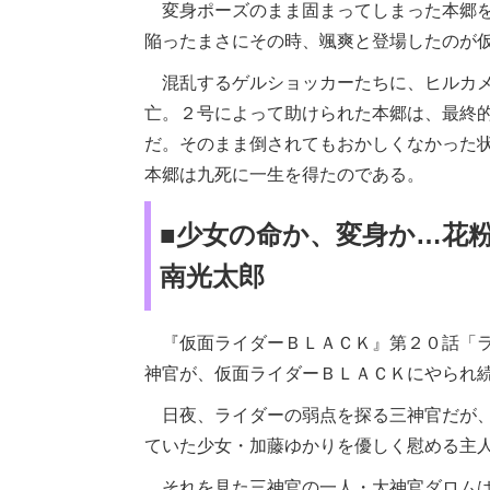
変身ポーズのまま固まってしまった本郷を
陥ったまさにその時、颯爽と登場したのが
混乱するゲルショッカーたちに、ヒルカメ
亡。２号によって助けられた本郷は、最終
だ。そのまま倒されてもおかしくなかった
本郷は九死に一生を得たのである。
■少女の命か、変身か…花
南光太郎
『仮面ライダーＢＬＡＣＫ』第２０話「ラ
神官が、仮面ライダーＢＬＡＣＫにやられ
日夜、ライダーの弱点を探る三神官だが、
ていた少女・加藤ゆかりを優しく慰める主
それを見た三神官の一人・大神官ダロムは