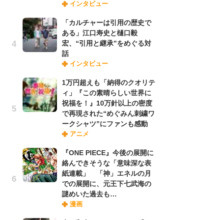
インタビュー
禁
「
「カルチャーは引用の歴史で
連
ある」江口寿史と樋口毅
宏、“引用と継承”をめぐる対
話
「
インタビュー
ル
口
1万円超えも「納得のクオリテ
に
ィ」『この素晴らしい世界に
祝福を！』10万針以上の密度
で再現された“めぐみん刺繍ワ
【
ークシャツ”にファンも感動
ー
アニメ
完
ー
『ONE PIECE』今後の展開に
絡んできそうな「意味深な表
紙連載」 「神」エネルの月
フ
での展開に、元王下七武海の
ー
謎めいた過去も…
“
漫画
に
か