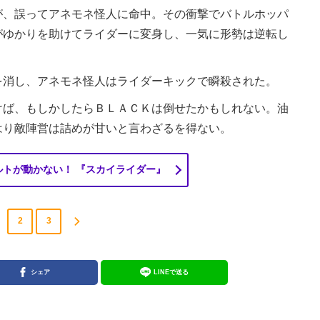
、誤ってアネモネ怪人に命中。その衝撃でバトルホッパ
がゆかりを助けてライダーに変身し、一気に形勢は逆転し
消し、アネモネ怪人はライダーキックで瞬殺された。
ば、もしかしたらＢＬＡＣＫは倒せたかもしれない。油
はり敵陣営は詰めが甘いと言わざるを得ない。
ルトが動かない！ 『スカイライダー』
2
3
シェア
LINEで送る