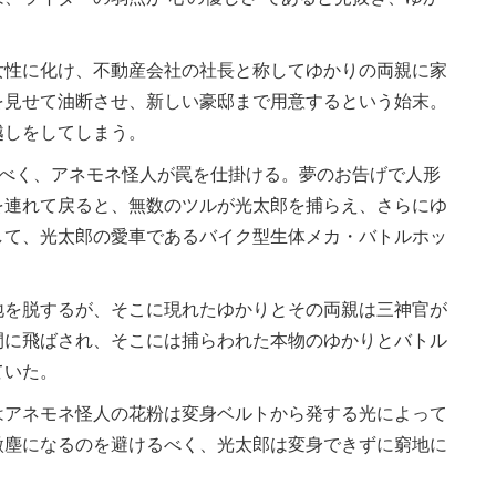
。
性に化け、不動産会社の社長と称してゆかりの両親に家
を見せて油断させ、新しい豪邸まで用意するという始末。
越しをしてしまう。
るべく、アネモネ怪人が罠を仕掛ける。夢のお告げで人形
を連れて戻ると、無数のツルが光太郎を捕らえ、さらにゆ
して、光太郎の愛車であるバイク型生体メカ・バトルホッ
を脱するが、そこに現れたゆかりとその両親は三神官が
間に飛ばされ、そこには捕らわれた本物のゆかりとバトル
ていた。
アネモネ怪人の花粉は変身ベルトから発する光によって
微塵になるのを避けるべく、光太郎は変身できずに窮地に