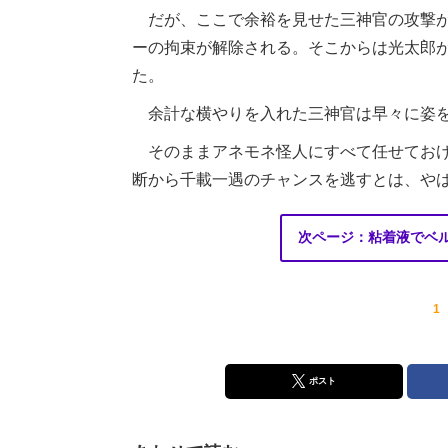
だが、ここで余裕を見せた三神官の攻撃が
ーの拘束が解除される。そこからは光太郎
た。
余計な横やりを入れた三神官は早々に姿を
そのままアネモネ怪人にすべて任せておけ
断から千載一遇のチャンスを逃すとは、や
次ページ：粘着液でベ
1
ポスト