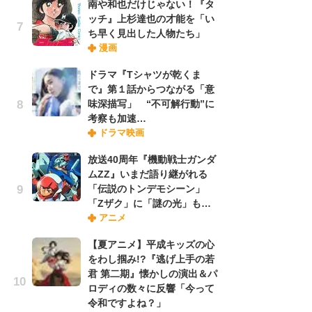
南や和也だけじゃない！『タ
ッチ』上杉達也の才能を「い
ち早く見出した人物たち」
『O
漫画
絡
紙
ドラマ『Tシャツが乾くま
で
で』第１話からつながる「意
謎
味深描写」 “不可解行動”に
考察も加速…
ドラマ映画
劇
け
放送40周年『機動戦士ガンダ
「
ムZZ』いまだ語り継がれる
れ
「伝説のトンデモシーン」
「Zザク」に「謎の光」も…
アニメ
ナ
リ
【夏アニメ】平成キッズの心
イ
をわし掴み!?『逃げ上手の若
味
君 第二期』懐かしの演出＆パ
フ
ロディの数々に反響「今って
ち
令和ですよね？」