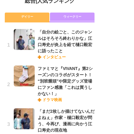
総合
|
人気ランキング
デイリー
ウィークリー
「自分の絵ごと、このジャン
放
ルはそろそろ終わりかな」江
ム
口寿史が炎上を経て樋口毅宏
「
に語ったこと
「
インタビュー
ファミマと『VIVANT』第2シ
木
ーズンのコラボがスタート！
シ
“別班饅頭”や限定グッズ登場
「
にファン感激「これは買うし
ル
かない！」
ム
ドラマ映画
さ
ス
「まだ2枚しか描けてないんだ
よねぇ」作家・樋口毅宏が問
う、今再び、漫画に向かう江
舞
口寿史の現在地
編