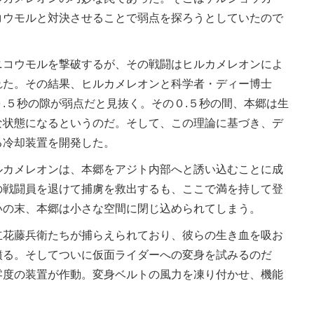
コウモルと対決させることで弱点を探ろうとしていたので
コウモルを撃破するが、その戦闘はヒルカメレオンによ
れた。その結果、ヒルカメレオンと科学者・ディー博士
.５秒の隙が弱点だと見抜く。その０.５秒の間、本郷は生
な状態になるというのだ。そして、この理論に基づき、デ
る冷却装置を開発した。
カメレオンは、本郷をアジト内部へと誘い込むことに成
の戦闘員を退けて捕虜を救出するも、ここで満を持して登
いの末、本郷は小さな空間に閉じ込められてしまう。
花藤兵衛たちが捕らえられており、彼らの生き血を吸お
憤る。そしてついに仮面ライダーへの変身を試みるのだ
零度の装置が作動。変身ベルトの風力を凍り付かせ、機能