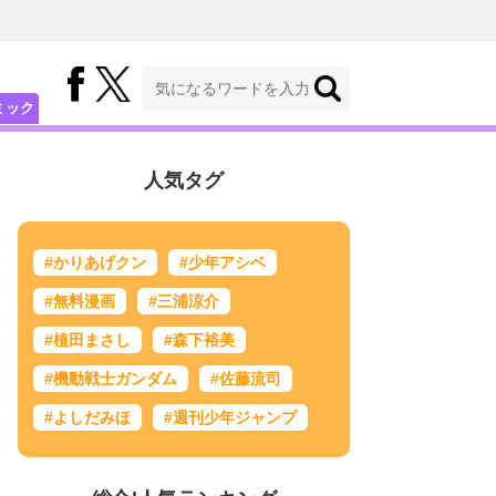
ミック
人気タグ
#かりあげクン
#少年アシベ
#無料漫画
#三浦涼介
#植田まさし
#森下裕美
#機動戦士ガンダム
#佐藤流司
#よしだみほ
#週刊少年ジャンプ