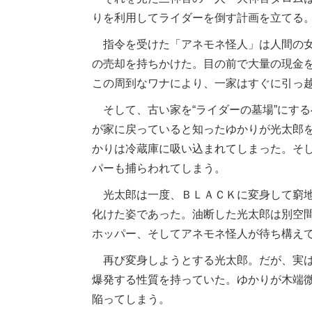
りを利用してライダーを倒す計画を立てる
指令を受けた「アネモネ怪人」は人間の女
の売却を持ちかけた。目の前で大量の現金
この周到なワナにより、一家はすぐに引っ
そして、古い家を“ライダーの墓場”にす
が家に戻っていると知ったゆかりが光太郎
かりは冷蔵庫に吸い込まれてしまった。そ
パーも捕らわれてしまう。
光太郎は一度、ＢＬＡＣＫに変身して窮地
化けた姿であった。油断した光太郎は別空
ホッパー、そしてアネモネ怪人が待ち構え
再び変身しようとする光太郎。だが、実は
爆発する性質を持っていた。ゆかりが木端
陥ってしまう。