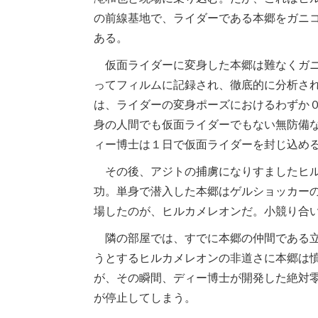
の前線基地で、ライダーである本郷をガニ
ある。
仮面ライダーに変身した本郷は難なくガニ
ってフィルムに記録され、徹底的に分析さ
は、ライダーの変身ポーズにおけるわずか０
身の人間でも仮面ライダーでもない無防備
ィー博士は１日で仮面ライダーを封じ込め
その後、アジトの捕虜になりすましたヒル
功。単身で潜入した本郷はゲルショッカー
場したのが、ヒルカメレオンだ。小競り合
隣の部屋では、すでに本郷の仲間である立
うとするヒルカメレオンの非道さに本郷は
が、その瞬間、ディー博士が開発した絶対
が停止してしまう。