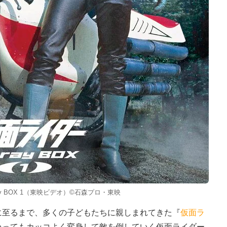
ay BOX 1（東映ビデオ）©石森プロ・東映
至るまで、多くの子どもたちに親しまれてきた『
仮面ラ
いってもカッコよく変身して敵を倒していく仮面ライダー