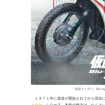
『仮面ライダー』Blu-r
１９７１年に放送が開始されてから現在に
イダー
』シリーズ。本作の魅力は、なんと