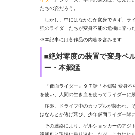
たちの姿だろう。
しかし、中にはなかなか変身できず、ライ
強のライダーたちが変身不能の危機に陥っ
※本記事には各作品の内容を含みます
■絶対零度の装置で変身ベ
ー・本郷猛
『仮面ライダー』９７話「本郷猛 変身不可
を使い、人間の生き血を使ってライダーに
序盤、ドライブ中のカップルが襲われ、そ
はなんとか逃げ延び、少年仮面ライダー隊
その連絡により、ゲルショッカーのアジト
滝和也と現場に乗り込む。だが、これはヒ