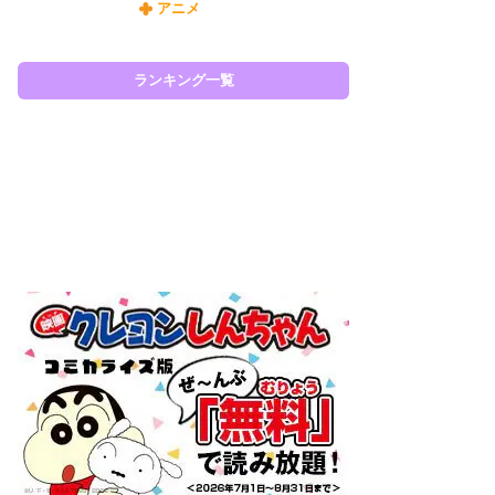
アニメ
令
た!
前
ランキング一覧
ト
ド
ラン