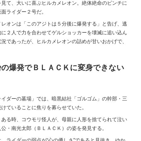
見て、大いに喜ぶヒルカメレオン。絶体絶命のピンチに
仮面ライダー２号だ。
レオンは「このアジトは５分後に爆発する」と告げ、逃
的に２人で力を合わせてゲルショッカーを壊滅に追い込ん
状況であったが、ヒルカメレオンの詰めが甘いおかげで、
粉の爆発でＢＬＡＣＫに変身できない
イダーの墓場」では、暗黒結社「ゴルゴム」の幹部・三
続けていることに焦りを募らせていた。
ある時、コウモリ怪人が、母親に人形を捨てられて泣い
人公・南光太郎（ＢＬＡＣＫ）の姿を発見する。
、ライダーの弱点が“心の優しさ”であると見抜き、ゆか