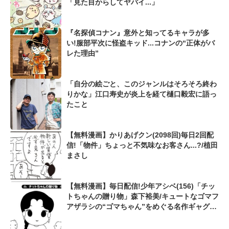
「見た目からしてヤバイ...」
『名探偵コナン』意外と知ってるキャラが多
い!服部平次に怪盗キッド...コナンの“正体がバ
レた理由”
「自分の絵ごと、このジャンルはそろそろ終わ
りかな」江口寿史が炎上を経て樋口毅宏に語っ
たこと
【無料漫画】かりあげクン(2098回)毎日2回配
信!「物件」ちょっと不気味なお客さん...?/植田
まさし
【無料漫画】毎日配信!少年アシベ(156)「チッ
トちゃんの贈り物」森下裕美/キュートなゴマフ
アザラシの“ゴマちゃん”をめぐる名作ギャグ4
コマ