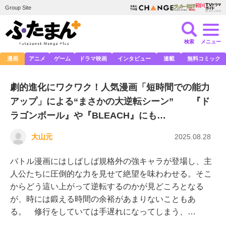
Group Site
検索
メニュー
漫画
アニメ
ゲーム
ドラマ映画
インタビュー
連載
無料コミック
劇的進化にワクワク！人気漫画「短時間での能力
アップ」による“まさかの大逆転シーン” 『ド
ラゴンボール』や『BLEACH』にも…
大山元
2025.08.28
バトル漫画にはしばしば規格外の強キャラが登場し、主
人公たちに圧倒的な力を見せて絶望を味わわせる。そこ
からどう這い上がって逆転するのかが見どころとなる
が、時には鍛える時間の余裕があまりないこともあ
る。 修行をしていては手遅れになってしまう、…