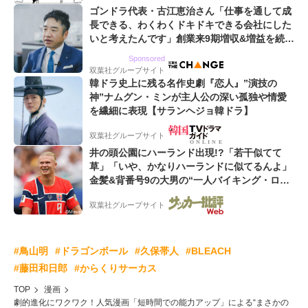
ゴンドラ代表・古江恵治さん「仕事を通して成
長できる、わくわくドキドキできる会社にした
いと考えたんです」創業来9期増収&増益を続け
るWebマーケティング会社のアイデンティティ
Sponsored
双葉社グループサイト
韓ドラ史上に残る名作史劇『恋人』”演技の
神”ナムグン・ミンが主人公の深い孤独や情愛
を繊細に表現【サランヘジョ韓ドラ】
双葉社グループサイト
井の頭公園にハーランド出現!?「若干似てて
草」「いや、かなりハーランドに似てるんよ」
金髪&背番号9の大男の“一人バイキング・ロ
ー”映像が話題!「元気をもらった」
双葉社グループサイト
#鳥山明
#ドラゴンボール
#久保帯人
#BLEACH
#藤田和日郎
#からくりサーカス
TOP
漫画
劇的進化にワクワク！人気漫画「短時間での能力アップ」による“まさかの