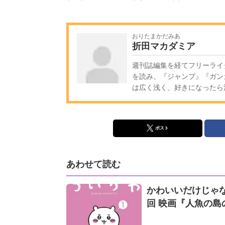
おりたまかだみあ
折田マカダミア
週刊誌編集を経てフリーライ
を読み、『ジャンプ』『ガン
は広く浅く、好きになったら
ポスト
あわせて読む
かわいいだけじゃな
回 映画『人魚の島の