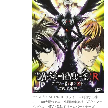
アニメ『DEATH NOTE リライト ～幻視する神
～』 (c)大場つぐみ・小畑健/集英社・VAP・マッ
ドハウス・NTV・D.N.ドリームパートナーズ