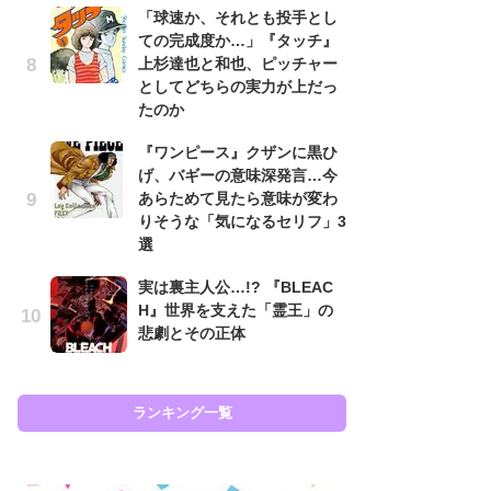
「球速か、それとも投手とし
代
ての完成度か…」『タッチ』
加
上杉達也と和也、ピッチャー
思
としてどちらの実力が上だっ
「
たのか
て
『ワンピース』クザンに黒ひ
上
げ、バギーの意味深発言…今
と
あらためて見たら意味が変わ
た
りそうな「気になるセリフ」3
原
選
闘
実は裏主人公…!? 『BLEAC
ア
H』世界を支えた「霊王」の
の
悲劇とその正体
ラン
ランキング一覧