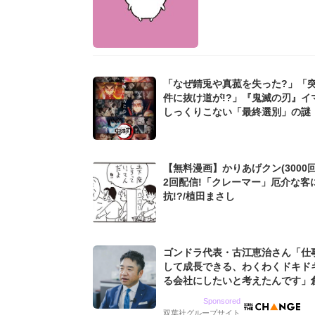
「なぜ錆兎や真菰を失った?」「
件に抜け道が!?」『鬼滅の刃』イ
しっくりこない「最終選別」の謎
【無料漫画】かりあげクン(3000回
2回配信!「クレーマー」厄介な客
抗!?/植田まさし
ゴンドラ代表・古江恵治さん「仕
して成長できる、わくわくドキド
る会社にしたいと考えたんです」
9期増収&増益を続けるWebマー
Sponsored
グ会社のアイデンティティ
双葉社グループサイト