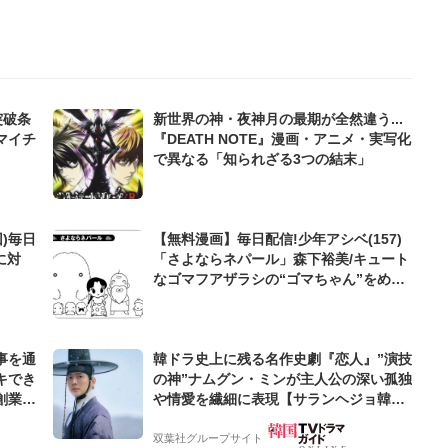
突破条
新世界の神・夜神月の最期が全然違う...
マイチ
『DEATH NOTE』漫画・アニメ・実写化
で異なる「知られざる3つの結末」
)毎日
【無料漫画】毎日配信!少年アシベ(157)
に対
「さよならネパール」森下裕美/キュート
なゴマフアザラシの“ゴマちゃん”をめぐ
る名作ギャグ4コマ
事を通
韓ドラ史上に残る名作史劇『恋人』”演技
キでき
の神”ナムグン・ミンが主人公の深い孤独
創業来
や情愛を繊細に表現【サランヘジョ韓ド
ケティン
ラ】
双葉社グループサイト