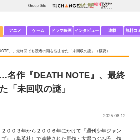
Group Site
アニメ
ゲーム
ドラマ映画
インタビュー
連載
無料コ
 NOTE』、最終回でも読者の頭を悩ませた「未回収の謎」（概要）
名作『DEATH NOTE』、最終
た「未回収の謎」
2025.08.12
２００３年から２００６年にかけて『週刊少年ジャン
プ』（集英社）で連載された原作・大場つぐみ氏、作