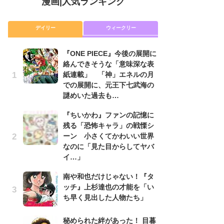
漫画
|
人気ランキング
デイリー
ウィークリー
『ONE PIECE』今後の展開に
舞
絡んできそうな「意味深な表
編
紙連載」 「神」エネルの月
禁
での展開に、元王下七武海の
「
謎めいた過去も…
連
『ちいかわ』ファンの記憶に
『O
残る「恐怖キャラ」の戦慄シ
絡
ーン 小さくてかわいい世界
紙
なのに「見た目からしてヤバ
で
イ…」
謎
南や和也だけじゃない！『タ
令
ッチ』上杉達也の才能を「い
た!
ち早く見出した人物たち」
前
ト
ド
秘められた絆があった！ 目暮