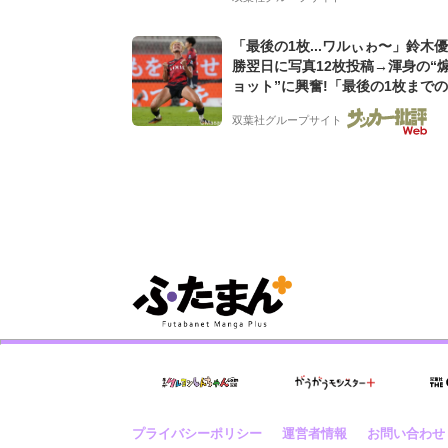
「最後の1枚...ワルぃゎ〜」鈴木
勝翌日に写真12枚投稿→渾身の“
ョット”に興奮!「最後の1枚まで
フリ」「知念くんのことどんだけ
双葉社グループサイト
んよw」
プライバシーポリシー
運営者情報
お問い合わせ