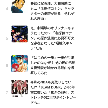
警部に妃英理、大和敢助に
南
も…『名探偵コナン』キャラ
ッ
クターの傷跡が語る「それぞ
ち
れの理由」
え、劇場版のオリジナルキャ
『
ラだったの!? 『名探偵コナ
残
ン』の原作漫画に必要不可欠
ー
な存在となった“逆輸入キャ
な
ラ”たち
イ
『はじめの一歩』一歩が引退
ア
したのはなぜ？ その後の活動
ー
＆復帰説が囁かれる理由を考
場
察してみた
ァ
令和のNBAを先取りしてい
努
た!?『SLAM DUNK』が30年
ジ
前に描いた「驚きの戦術」ス
鬼
トレッチ5に大型ポイントガー
の
ドも…
怖