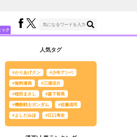
ミック
人気タグ
#かりあげクン
#少年アシベ
#無料漫画
#三浦涼介
#植田まさし
#森下裕美
#機動戦士ガンダム
#佐藤流司
#よしだみほ
#江口寿史