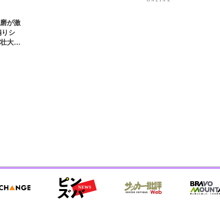
優磨が激
煽りシ
の壮大な
好きな