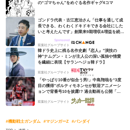
の“ゴマちゃん”をめぐる名作ギャグ4コマ
ゴンドラ代表・古江恵治さん「仕事を通して成
長できる、わくわくドキドキできる会社にした
いと考えたんです」創業来9期増収&増益を続け
るWebマーケティング会社のアイデンティティ
Sponsored
双葉社グループサイト
韓ドラ史上に残る名作史劇『恋人』”演技の
神”ナムグン・ミンが主人公の深い孤独や情愛
を繊細に表現【サランヘジョ韓ドラ】
双葉社グループサイト
「やっぱり10番が似合う男!」中島翔哉を“3度
目の獲得”ポルティモネンセが歓迎アニメーシ
ョンで背番号10を披露!? 過去動画も公開「幸
せだね〜」「爽やかイケメン」
双葉社グループサイト
#機動戦士ガンダム
#マジンガーZ
#バンダイ