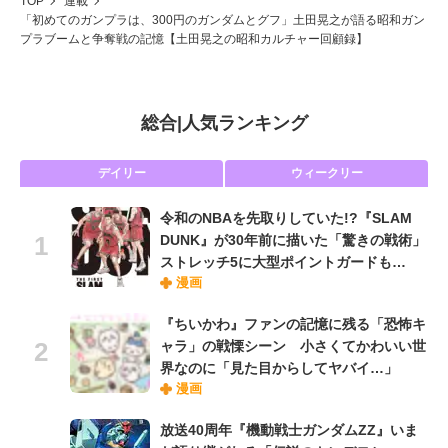
TOP
連載
「初めてのガンプラは、300円のガンダムとグフ」土田晃之が語る昭和ガン
プラブームと争奪戦の記憶【土田晃之の昭和カルチャー回顧録】
総合
|
人気ランキング
デイリー
ウィークリー
令和のNBAを先取りしていた!?『SLAM
DUNK』が30年前に描いた「驚きの戦術」
ストレッチ5に大型ポイントガードも…
漫画
『ちいかわ』ファンの記憶に残る「恐怖キ
ャラ」の戦慄シーン 小さくてかわいい世
界なのに「見た目からしてヤバイ…」
漫画
放送40周年『機動戦士ガンダムZZ』いま