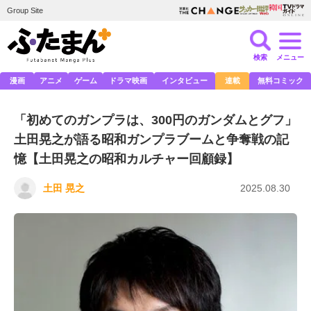
Group Site
検索
メニュー
漫画
アニメ
ゲーム
ドラマ映画
インタビュー
連載
無料コミック
「初めてのガンプラは、300円のガンダムとグフ」
土田晃之が語る昭和ガンプラブームと争奪戦の記
憶【土田晃之の昭和カルチャー回顧録】
土田 晃之
2025.08.30