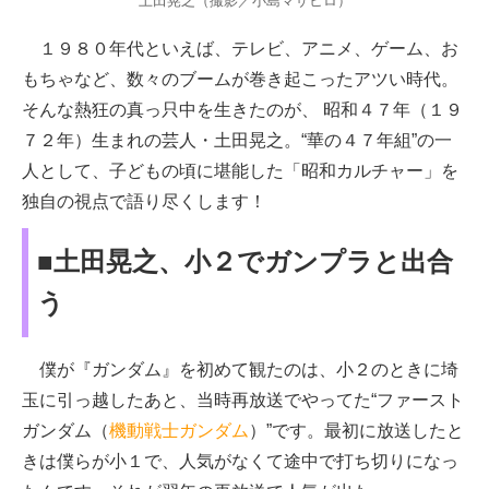
土田晃之（撮影／小島マサヒロ）
１９８０年代といえば、テレビ、アニメ、ゲーム、お
もちゃなど、数々のブームが巻き起こったアツい時代。
そんな熱狂の真っ只中を生きたのが、 昭和４７年（１９
７２年）生まれの芸人・土田晃之。“華の４７年組”の一
人として、子どもの頃に堪能した「昭和カルチャー」を
独自の視点で語り尽くします！
■土田晃之、小２でガンプラと出合
う
僕が『ガンダム』を初めて観たのは、小２のときに埼
玉に引っ越したあと、当時再放送でやってた“ファースト
ガンダム（
機動戦士ガンダム
）”です。最初に放送したと
きは僕らが小１で、人気がなくて途中で打ち切りになっ