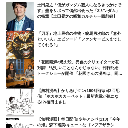
土田晃之「僕がガンダム芸人になるきっかけで
す」塾をサボって偶然出会った『Zガンダム』
の衝撃【土田晃之の昭和カルチャー回顧録】
『刃牙』地上最強の生物・範馬勇次郎の「意外
といい人」エピソード「ファンサービスまでし
てくれる?」
「花園照輝×燃え殻」異色のクリエイターが初
対談!『悲しいことなんかじゃない』刊行記念
トークショーが開催 「花園さんの漫画は、岡崎
京子に似たものを感じた」
【無料漫画】かりあげクン(1906回)毎日2回配
信!「ホカホカカーペット」最新家電が気にな
る!?/植田まさし
【無料漫画】毎日配信!少年アシベ(113)「今年
の海」森下裕美/キュートなゴマフアザラシ