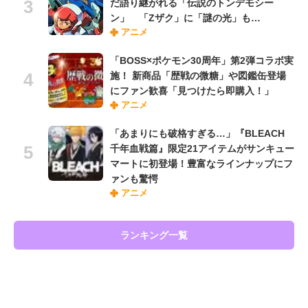
だ語り継がれる「伝説のトンデモシー
ン」 「Zザク」に「謎の光」も…
アニメ
「BOSS×ポケモン30周年」第2弾コラボ実
施！ 新商品「歴戦の微糖」や図鑑缶登場
にファン歓喜「見つけたら即購入！」
アニメ
「あまりにも破格すぎる…」『BLEACH
千年血戦篇』限定21アイテムがサンキュー
マートに初登場！豊富なラインナップにフ
ァンも驚愕
アニメ
ランキング一覧