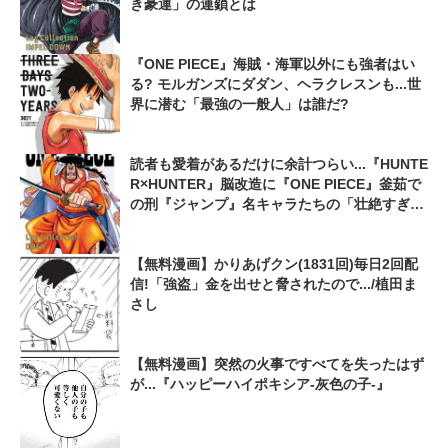
き豪運」の連鎖とは
『ONE PIECE』海賊・海軍以外にも強者はい
る? モルガンズにダダン、ヘラクレスンも...世
界に潜む「最強の一般人」は誰だ?
読者も愛着があるだけに余計つらい...『HUNTE
R×HUNTER』脳改造に『ONE PIECE』釜茹で
の刑『ジャンプ』名キャラたちの「壮絶すぎる
最期」
【無料漫画】かりあげクン(1831回)毎日2回配
信!「強盗」金を出せと脅されたので.../植田ま
さし
【無料漫画】突然の火事ですべてを失ったはず
が...『ハッピーハイポキシア-灰色の子-』