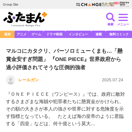
Group Site
検索
メニュー
漫画
アニメ
ゲーム
ドラマ映画
インタビュー
連載
無料コミック
マルコにカタクリ、バーソロミューくまも…「懸
賞金安すぎ問題」 『ONE PIECE』世界政府から
過小評価されてそうな圧倒的強者
レールガン
2025.07.24
『ＯＮＥ ＰＩＥＣＥ（ワンピース）』では、政府に敵対
するさまざまな海賊や犯罪者たちに懸賞金がかけられ、
その額の大きさが本人の強さや世界に対する危険度を示
す指標となっている。 たとえば海の皇帝のように君臨
する「四皇」などは、何十億という莫大…