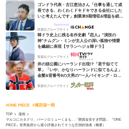
ゴンドラ代表・古江恵治さん「仕事を通して成
長できる、わくわくドキドキできる会社にした
いと考えたんです」創業来9期増収&増益を続け
るWebマーケティング会社のアイデンティティ
Sponsored
双葉社グループサイト
韓ドラ史上に残る名作史劇『恋人』”演技の
神”ナムグン・ミンが主人公の深い孤独や情愛
を繊細に表現【サランヘジョ韓ドラ】
双葉社グループサイト
井の頭公園にハーランド出現!?「若干似てて
草」「いや、かなりハーランドに似てるんよ」
金髪&背番号9の大男の“一人バイキング・ロ
ー”映像が話題!「元気をもらった」
双葉社グループサイト
#ONE PIECE
#尾田栄一郎
TOP
漫画
マルコにカタクリ、バーソロミューくまも…「懸賞金安すぎ問題」 『ONE
PIECE』世界政府から過小評価されてそうな圧倒的強者（概要）