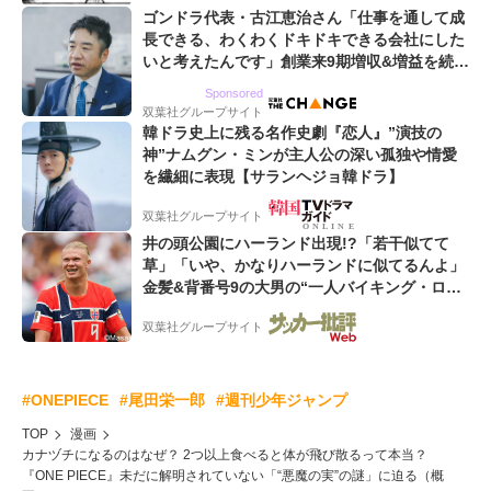
ゴンドラ代表・古江恵治さん「仕事を通して成
長できる、わくわくドキドキできる会社にした
いと考えたんです」創業来9期増収&増益を続け
るWebマーケティング会社のアイデンティティ
Sponsored
双葉社グループサイト
韓ドラ史上に残る名作史劇『恋人』”演技の
神”ナムグン・ミンが主人公の深い孤独や情愛
を繊細に表現【サランヘジョ韓ドラ】
双葉社グループサイト
井の頭公園にハーランド出現!?「若干似てて
草」「いや、かなりハーランドに似てるんよ」
金髪&背番号9の大男の“一人バイキング・ロ
ー”映像が話題!「元気をもらった」
双葉社グループサイト
#ONEPIECE
#尾田栄一郎
#週刊少年ジャンプ
TOP
漫画
カナヅチになるのはなぜ？ 2つ以上食べると体が飛び散るって本当？
『ONE PIECE』未だに解明されていない「“悪魔の実”の謎」に迫る（概