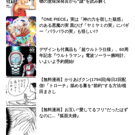
物の意味深発言から“謎”を読み解く
『ONE PIECE』実は「神の力を宿した疑惑」
のある悪魔の実 黒ひげ「ヤミヤミの実」にバギ
ー「バラバラの実」も怪しい!?
デザインも付属品も「超ウルトラ仕様」、60周
年記念『ウルトラマン』電波ソーラー腕時計、
いよいよ予約開始!
【無料漫画】かりあげクン(1794回)毎日2回配
信!「トローチ」舐める量を“節約”する方法/植
田まさし
【無料漫画】お互い“愛してるフリ”だったはず
なのに...『狐面夫婦』