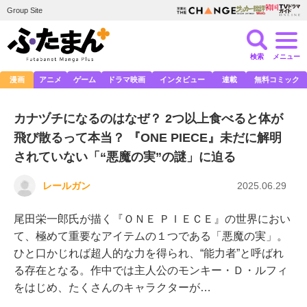
Group Site
検索
メニュー
漫画
アニメ
ゲーム
ドラマ映画
インタビュー
連載
無料コミック
カナヅチになるのはなぜ？ 2つ以上食べると体が
飛び散るって本当？ 『ONE PIECE』未だに解明
されていない「“悪魔の実”の謎」に迫る
レールガン
2025.06.29
尾田栄一郎氏が描く『ＯＮＥ ＰＩＥＣＥ』の世界におい
て、極めて重要なアイテムの１つである「悪魔の実」。
ひと口かじれば超人的な力を得られ、“能力者”と呼ばれ
る存在となる。作中では主人公のモンキー・Ｄ・ルフィ
をはじめ、たくさんのキャラクターが…