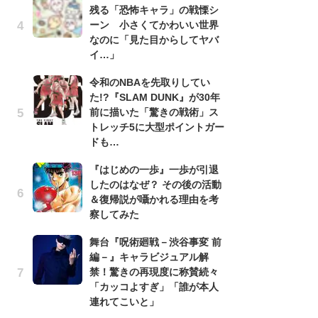
残る「恐怖キャラ」の戦慄シ
南
ーン 小さくてかわいい世界
ッ
なのに「見た目からしてヤバ
ち
イ…」
令和のNBAを先取りしてい
『
た!?『SLAM DUNK』が30年
残
前に描いた「驚きの戦術」ス
ー
トレッチ5に大型ポイントガー
な
ドも…
イ
『はじめの一歩』一歩が引退
『
したのはなぜ？ その後の活動
に
＆復帰説が囁かれる理由を考
も
察してみた
を
役
舞台『呪術廻戦－渋谷事変 前
編－』キャラビジュアル解
ア
禁！驚きの再現度に称賛続々
ー
「カッコよすぎ」「誰が本人
場
連れてこいと」
ァ