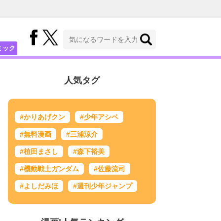
ミック
人気タグ
#かりあげクン
#少年アシベ
#無料漫画
#三浦涼介
#植田まさし
#森下裕美
#機動戦士ガンダム
#佐藤流司
#よしだみほ
#週刊少年ジャンプ