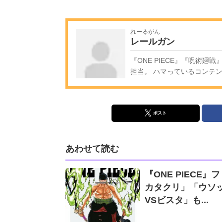
れーるがん
レールガン
『ONE PIECE』『呪術
担当。 ハマっているコンテ
ポスト
あわせて読む
『ONE PIECE
カタクリ」「ウソ
VSビスタ」も...