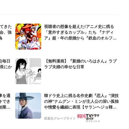
してきた
視聴者の想像を超えた!アニメ史に残る
会、強
「意外すぎるカップル」たち 『ナディ
為
ア』超・年の差婚から『鉄血のオルフェ
ンズ』美女と野獣婚まで
)毎日
【無料漫画】『新婚のいろはさん』ラブ
課長にか
ラブ夫婦の幸せな日常
事を通
韓ドラ史上に残る名作史劇『恋人』”演技
キでき
の神”ナムグン・ミンが主人公の深い孤独
創業来
や情愛を繊細に表現【サランヘジョ韓ド
ケティン
ラ】
双葉社グループサイト