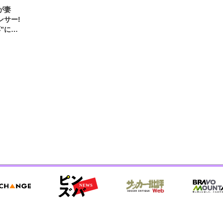
が妻
ンサー!
”に新
エール!