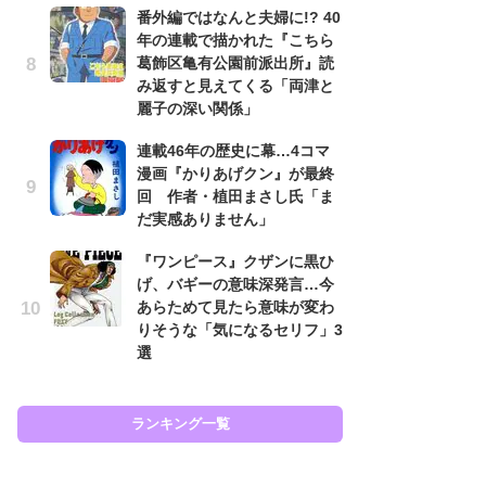
番外編ではなんと夫婦に!? 40
努
年の連載で描かれた『こちら
ジ
葛飾区亀有公園前派出所』読
鬼
み返すと見えてくる「両津と
の
麗子の深い関係」
怖
連載46年の歴史に幕…4コマ
代
漫画『かりあげクン』が最終
加
回 作者・植田まさし氏「ま
思
だ実感ありません」
「
『ワンピース』クザンに黒ひ
て
げ、バギーの意味深発言…今
上
あらためて見たら意味が変わ
と
りそうな「気になるセリフ」3
た
選
ラン
ランキング一覧