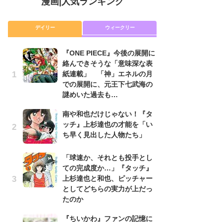
漫画
|
人気ランキング
デイリー
ウィークリー
『ONE PIECE』今後の展開に
舞
絡んできそうな「意味深な表
編
紙連載」 「神」エネルの月
禁
での展開に、元王下七武海の
「
謎めいた過去も…
連
南や和也だけじゃない！『タ
『O
ッチ』上杉達也の才能を「い
絡
ち早く見出した人物たち」
紙
で
謎
「球速か、それとも投手とし
ての完成度か…」『タッチ』
令
上杉達也と和也、ピッチャー
た!
としてどちらの実力が上だっ
前
たのか
ト
ド
『ちいかわ』ファンの記憶に