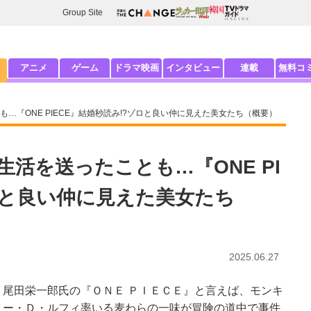
Group Site
アニメ
ゲーム
ドラマ映画
インタビュー
連載
無料コ
…『ONE PIECE』結婚秒読み!?ゾロと良い仲に見えた美女たち（概要）
活を送ったことも…『ONE PI
ロと良い仲に見えた美女たち
2025.06.27
尾田栄一郎氏の『ＯＮＥ ＰＩＥＣＥ』と言えば、モンキ
ー・Ｄ・ルフィ率いる麦わらの一味が冒険の道中で事件