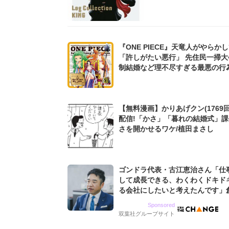
『ONE PIECE』天竜人がやらか
「許しがたい悪行」 先住民一掃大
制結婚など理不尽すぎる最悪の行
【無料漫画】かりあげクン(1769回
配信!「かさ」「暮れの結婚式」
さを開かせるワケ/植田まさし
ゴンドラ代表・古江恵治さん「仕
して成長できる、わくわくドキド
る会社にしたいと考えたんです」
9期増収&増益を続けるWebマー
Sponsored
グ会社のアイデンティティ
双葉社グループサイト