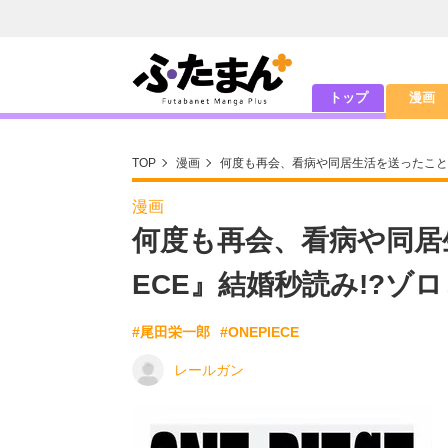
トップ
漫画
TOP
漫画
何度も再会、看病や同居生活を送ったことも
漫画
何度も再会、看病や同居生
ECE』結婚秒読み!?ゾ
#尾田栄一郎
#ONEPIECE
レールガン