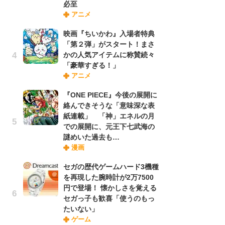
必至
さ
アニメ
ス
映画『ちいかわ』入場者特典
「第２弾」がスタート！まさ
舞
かの人気アイテムに称賛続々
編
「豪華すぎる！」
禁
アニメ
「
連
『ONE PIECE』今後の展開に
絡んできそうな「意味深な表
紙連載」 「神」エネルの月
【
での展開に、元王下七武海の
ー
謎めいた過去も…
完
漫画
ー
セガの歴代ゲームハード3機種
を再現した腕時計が2万7500
フ
円で登場！ 懐かしさを覚える
ー
セガっ子も歓喜「使うのもっ
“
たいない」
に
ゲーム
か