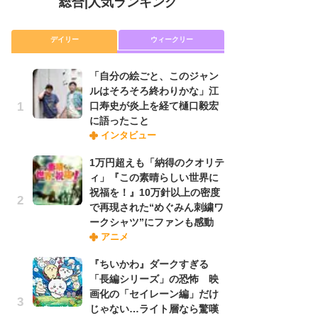
総合
|
人気ランキング
デイリー
ウィークリー
「自分の絵ごと、このジャン
放
ルはそろそろ終わりかな」江
ム
口寿史が炎上を経て樋口毅宏
「
に語ったこと
「
インタビュー
1万円超えも「納得のクオリテ
「
ィ」『この素晴らしい世界に
ル
祝福を！』10万針以上の密度
口
で再現された“めぐみん刺繍ワ
に
ークシャツ”にファンも感動
アニメ
木
『ちいかわ』ダークすぎる
シ
「長編シリーズ」の恐怖 映
「
画化の「セイレーン編」だけ
ル
じゃない…ライト層なら驚嘆
ム