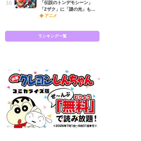
「伝説のトンデモシーン」
ィ
「Zザク」に「謎の光」も…
祝
アニメ
で
ー
ランキング一覧
ラン