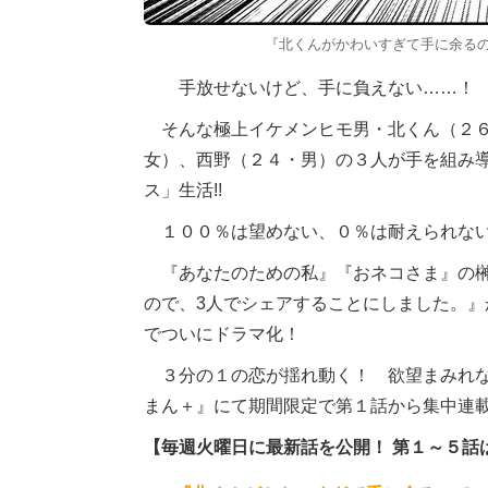
『北くんがかわいすぎて手に余る
手放せないけど、手に負えない……！
そんな極上イケメンヒモ男・北くん（２６
女）、西野（２４・男）の３人が手を組み
ス」生活!!
１００％は望めない、０％は耐えられない
『あなたのための私』『おネコさま』の榊
ので、3人でシェアすることにしました。
でついにドラマ化！
３分の１の恋が揺れ動く！ 欲望まみれな
まん＋』にて期間限定で第１話から集中連
【毎週火曜日に最新話を公開！ 第１～５話