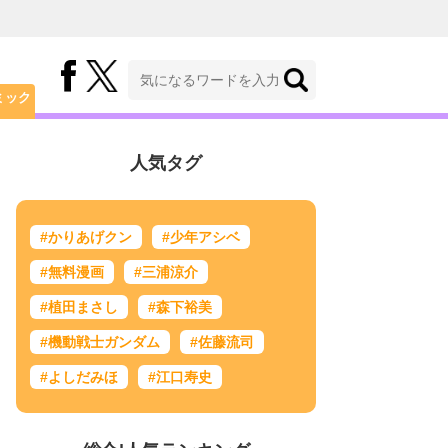
ミック
人気タグ
#かりあげクン
#少年アシベ
#無料漫画
#三浦涼介
#植田まさし
#森下裕美
#機動戦士ガンダム
#佐藤流司
#よしだみほ
#江口寿史