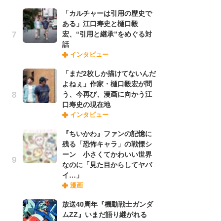
「カルチャーは引用の歴史で
ある」江口寿史と樋口毅
『O
宏、“引用と継承”をめぐる対
絡
話
紙
インタビュー
で
謎
「まだ2枚しか描けてないんだ
よねぇ」作家・樋口毅宏が問
う、今再び、漫画に向かう江
「
口寿史の現在地
あ
インタビュー
宏
話
『ちいかわ』ファンの記憶に
残る「恐怖キャラ」の戦慄シ
ーン 小さくてかわいい世界
「
なのに「見た目からしてヤバ
よ
イ…」
う
漫画
口
放送40周年『機動戦士ガンダ
ムZZ』いまだ語り継がれる
1