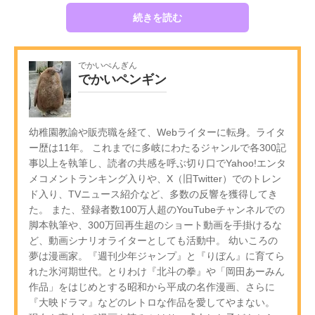
続きを読む
でかいぺんぎん
でかいペンギン
幼稚園教諭や販売職を経て、Webライターに転身。ライタ
ー歴は11年。 これまでに多岐にわたるジャンルで各300記
事以上を執筆し、読者の共感を呼ぶ切り口でYahoo!エンタ
メコメントランキング入りや、X（旧Twitter）でのトレン
ド入り、TVニュース紹介など、多数の反響を獲得してき
た。 また、登録者数100万人超のYouTubeチャンネルでの
脚本執筆や、300万回再生超のショート動画を手掛けるな
ど、動画シナリオライターとしても活動中。 幼いころの
夢は漫画家。『週刊少年ジャンプ』と『りぼん』に育てら
れた氷河期世代。とりわけ『北斗の拳』や「岡田あーみん
作品」をはじめとする昭和から平成の名作漫画、さらに
『大映ドラマ』などのレトロな作品を愛してやまない。