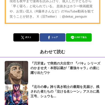
現在も夜中まで漫画を読みふけり、成人した子どもから
「早く寝ろ」と叱られている。 息抜きはホラー映画鑑賞
や、お笑い芸人（R藤本さんなど）のYouTube動画を観て
笑うことが好き。 X（旧Twitter）：@dekai_penguin
ポスト
シェア
LINEで送る
あわせて読む
『刃牙道』で突然の大出世!? 『バキ』シリーズ
のかませ犬・本部以蔵が「最強キャラ」の座に
躍り出たワケ
『北斗の拳』誇り高き戦士の最期を見届け、残
された者たちの「泣ける名シーン」アスカに黒
王号、シュウも...