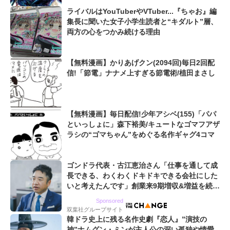
ライバルはYouTuberやVTuber...『ちゃお』編
集長に聞いた女子小学生読者と“キダルト”層、
両方の心をつかみ続ける理由
【無料漫画】かりあげクン(2094回)毎日2回配
信!「節電」ナナメ上すぎる節電術/植田まさし
【無料漫画】毎日配信!少年アシベ(155)「パパ
といっしょに」森下裕美/キュートなゴマフアザ
ラシの“ゴマちゃん”をめぐる名作ギャグ4コマ
ゴンドラ代表・古江恵治さん「仕事を通して成
長できる、わくわくドキドキできる会社にした
いと考えたんです」創業来9期増収&増益を続け
るWebマーケティング会社のアイデンティティ
Sponsored
双葉社グループサイト
韓ドラ史上に残る名作史劇『恋人』”演技の
神”ナムグン・ミンが主人公の深い孤独や情愛