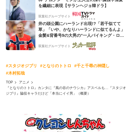
を繊細に表現【サランヘジョ韓ドラ】
双葉社グループサイト
井の頭公園にハーランド出現!?「若干似てて
草」「いや、かなりハーランドに似てるんよ」
金髪&背番号9の大男の“一人バイキング・ロ
ー”映像が話題!「元気をもらった」
双葉社グループサイト
#スタジオジブリ
#となりのトトロ
#千と千尋の神隠し
#木村拓哉
TOP
アニメ
『となりのトトロ』カンタに『風の谷のナウシカ』アスベルも…『スタジオ
ジブリ』脇役キャラだけど「本当にイイ男」（概要）