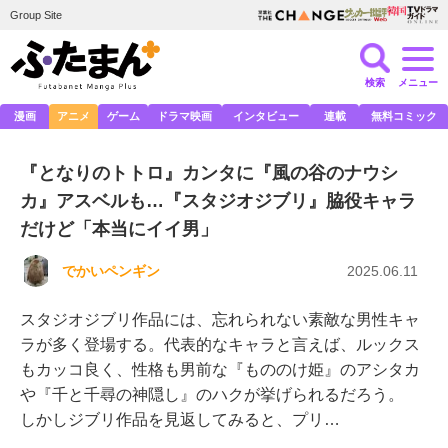
Group Site
検索
メニュー
漫画
アニメ
ゲーム
ドラマ映画
インタビュー
連載
無料コミック
『となりのトトロ』カンタに『風の谷のナウシ
カ』アスベルも…『スタジオジブリ』脇役キャラ
だけど「本当にイイ男」
でかいペンギン
2025.06.11
スタジオジブリ作品には、忘れられない素敵な男性キャ
ラが多く登場する。代表的なキャラと言えば、ルックス
もカッコ良く、性格も男前な『もののけ姫』のアシタカ
や『千と千尋の神隠し』のハクが挙げられるだろう。
しかしジブリ作品を見返してみると、プリ…