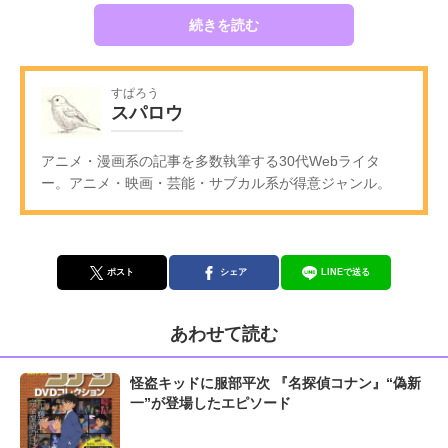
続きを読む
すぱろう
スパロウ
アニメ・漫画系の記事を多数執筆する30代Webライタ
ー。アニメ・映画・芸能・サブカル系が得意ジャンル。
ポスト
シェア
LINEで送る
あわせて読む
怪盗キッドに服部平次 『名探偵コナン』“偽新
一”が登場したエピソード