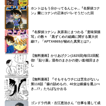
ホントはもう分かってるんじゃ...『名探偵コナ
ン』蘭にコナンの正体がバレそうだった回
『名探偵コナン』灰原哀にまつわる「意味深描
写」の数々 「黒ずくめの組織に関する重大伏
線!?」「APTX4869が秘めた真実とは?」
【無料漫画】かりあげクン(1825回)毎日2回配
信!「貼り薬」湿布のまさかの使い道/植田まさ
し
【無料漫画】『そもそもウチには芝生がない』
第118話「歯の詰めもの、40女は銀歯を選ぶべ
き...!?」たちばなかおる
ゴンドラ代表・古江恵治さん「仕事を通して成