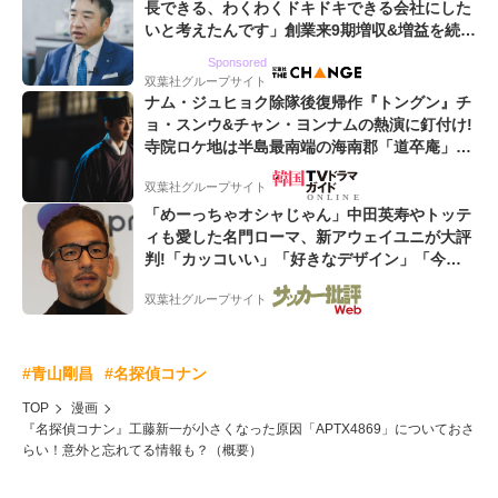
長できる、わくわくドキドキできる会社にした
いと考えたんです」創業来9期増収&増益を続け
るWebマーケティング会社のアイデンティティ
Sponsored
双葉社グループサイト
ナム・ジュヒョク除隊後復帰作『トングン』チ
ョ・スンウ&チャン・ヨンナムの熱演に釘付け!
寺院ロケ地は半島最南端の海南郡「道卒庵」
【韓ドラから始める韓国旅行】
双葉社グループサイト
「めーっちゃオシャじゃん」中田英寿やトッテ
ィも愛した名門ローマ、新アウェイユニが大評
判!「カッコいい」「好きなデザイン」「今年
は2nd買おうかな」
双葉社グループサイト
#青山剛昌
#名探偵コナン
TOP
漫画
『名探偵コナン』工藤新一が小さくなった原因「APTX4869」についておさ
らい！意外と忘れてる情報も？（概要）