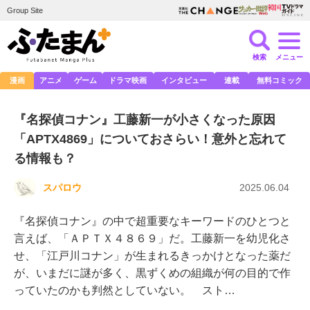
Group Site
検索
メニュー
漫画
アニメ
ゲーム
ドラマ映画
インタビュー
連載
無料コミック
『名探偵コナン』工藤新一が小さくなった原因
「APTX4869」についておさらい！意外と忘れて
る情報も？
スパロウ
2025.06.04
『名探偵コナン』の中で超重要なキーワードのひとつと
言えば、「ＡＰＴＸ４８６９」だ。工藤新一を幼児化さ
せ、「江戸川コナン」が生まれるきっかけとなった薬だ
が、いまだに謎が多く、黒ずくめの組織が何の目的で作
っていたのかも判然としていない。 スト…