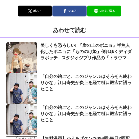
ポスト
シェア
LINEで送る
あわせて読む
美しくも恐ろしい! 『崖の上のポニョ』半魚人
化したポニョに『もののけ姫』倒れゆくディダ
ラボッチ...スタジオジブリ作品の「トラウマ級
恐怖シーン」
「自分の絵ごと、このジャンルはそろそろ終わ
りかな」江口寿史が炎上を経て樋口毅宏に語っ
たこと
「自分の絵ごと、このジャンルはそろそろ終わ
りかな」江口寿史が炎上を経て樋口毅宏に語っ
たこと
【無料漫画】かりあげクン(2096回)毎日2回配