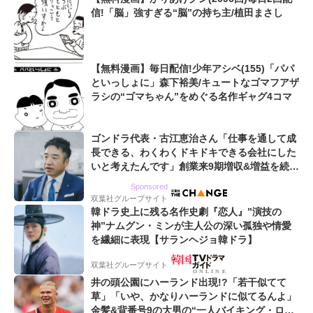
信!「脳」強すぎる“脳”の持ち主/植田まさし
【無料漫画】毎日配信!少年アシベ(155)「パパ
といっしょに」森下裕美/キュートなゴマフアザ
ラシの“ゴマちゃん”をめぐる名作ギャグ4コマ
ゴンドラ代表・古江恵治さん「仕事を通して成
長できる、わくわくドキドキできる会社にした
いと考えたんです」創業来9期増収&増益を続け
るWebマーケティング会社のアイデンティティ
Sponsored
双葉社グループサイト
韓ドラ史上に残る名作史劇『恋人』”演技の
神”ナムグン・ミンが主人公の深い孤独や情愛
を繊細に表現【サランヘジョ韓ドラ】
双葉社グループサイト
井の頭公園にハーランド出現!?「若干似てて
草」「いや、かなりハーランドに似てるんよ」
金髪&背番号9の大男の“一人バイキング・ロ