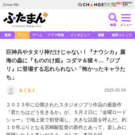
Group Site
検索
メニュー
漫画
アニメ
ゲーム
ドラマ映画
インタビュー
連載
無料コミック
巨神兵やタタリ神だけじゃない！『ナウシカ』腐
海の蟲に『もののけ姫』コダマ＆猩々…『ジブ
リ』に登場する忘れられない「怖かったキャラた
ち」
もくもく
2025.05.09
２０２３年に公開されたスタジオジブリ作品の最新作
『君たちはどう生きるか』が、５月２日に『金曜ロード
ショー』で地上派で初登場し、大きな話題を呼んだ。約
１０年ぶりとなる宮崎駿監督の新作とあって、楽しみに
視聴した人も多いだろう。そして、本日９日…