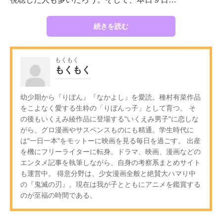
続きを読む
もくもく
もくもく
幼少期から『りぼん』『なかよし』を愛読。種村有菜作品
をこよなく愛する生粋の「りぼんっ子」として育つ。 そ
の後もいくえみ綾作品に登場する"いくえみ男子"に恋しな
がら、グロ漫画やサスペンスものにも精通。学生時代に
は"一日一本"をモットーに映画を見る毎日を過ごす。 出産
を機にフリーライターに転身。ドラマ、映画、漫画などの
エンタメ記事を執筆しながら、自身の考察系まとめサイト
も運営中。 得意分野は、少女漫画全般と絶賛大ハマり中
の『鬼滅の刃』。現在は我が子とともにアニメを鑑賞する
のが至福の時間である。