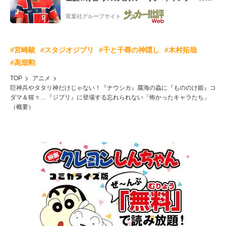
ー”映像が話題!「元気をもらった」
双葉社グループサイト
#宮崎駿
#スタジオジブリ
#千と千尋の神隠し
#木村拓哉
#高畑勲
TOP
アニメ
巨神兵やタタリ神だけじゃない！『ナウシカ』腐海の蟲に『もののけ姫』コ
ダマ＆猩々…『ジブリ』に登場する忘れられない「怖かったキャラたち」
（概要）