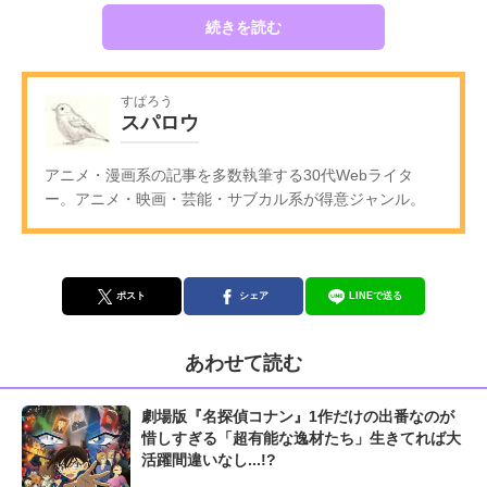
続きを読む
すぱろう
スパロウ
アニメ・漫画系の記事を多数執筆する30代Webライタ
ー。アニメ・映画・芸能・サブカル系が得意ジャンル。
ポスト
シェア
LINEで送る
あわせて読む
劇場版『名探偵コナン』1作だけの出番なのが
惜しすぎる「超有能な逸材たち」生きてれば大
活躍間違いなし...!?