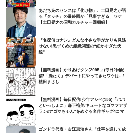
あだち充のセンスは「化け物」、土田晃之が語
る『タッチ』の最終回が「見事すぎる」ワケ
【土田晃之の昭和カルチャー回顧録】
『名探偵コナン』どんな小さな手がかりも見逃
せない!黒ずくめの組織関連の“細かすぎた伏
線”
【無料漫画】かりあげクン(2095回)毎日2回配
信!「洗たく」デパートにやってきたワケは.../
植田まさし
【無料漫画】毎日配信!少年アシベ(155)「パパ
といっしょに」森下裕美/キュートなゴマフアザ
ラシの“ゴマちゃん”をめぐる名作ギャグ4コマ
ゴンドラ代表・古江恵治さん「仕事を通して成