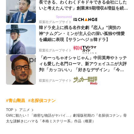
長できる、わくわくドキドキできる会社にした
いと考えたんです」創業来9期増収&増益を続け
るWebマーケティング会社のアイデンティティ
Sponsored
双葉社グループサイト
韓ドラ史上に残る名作史劇『恋人』”演技の
神”ナムグン・ミンが主人公の深い孤独や情愛
を繊細に表現【サランヘジョ韓ドラ】
双葉社グループサイト
「めーっちゃオシャじゃん」中田英寿やトッテ
ィも愛した名門ローマ、新アウェイユニが大評
判!「カッコいい」「好きなデザイン」「今年
は2nd買おうかな」
双葉社グループサイト
#青山剛昌
#名探偵コナン
TOP
アニメ
GWに観たい！「緻密な物語がヤバイ…」劇場版初期の『名探偵コナン』骨
太な謎解きにハマる「本格ミステリー系」作品（概要）