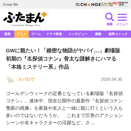
Group Site
検索
メニュー
漫画
アニメ
ゲーム
ドラマ映画
インタビュー
連載
無料コミック
GWに観たい！「緻密な物語がヤバイ…」劇場版
初期の『名探偵コナン』骨太な謎解きにハマる
「本格ミステリー系」作品
スパロウ
2025.04.30
ゴールデンウィークの定番となっている劇場版『名探偵
コナン』。連休中、現在公開中の最新作『名探偵コナン
隻眼の残像』を家族や友人と一緒に観に行くという人も
多いのではないだろうか。 これまで圧巻のアクション
シーンや名キャラクターの活躍など、さ…