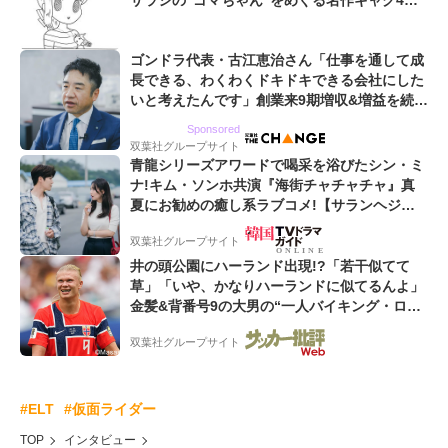
ザラシの“ゴマちゃん”をめぐる名作ギャグ4コ
マ
ゴンドラ代表・古江恵治さん「仕事を通して成
長できる、わくわくドキドキできる会社にした
いと考えたんです」創業来9期増収&増益を続け
るWebマーケティング会社のアイデンティティ
Sponsored
双葉社グループサイト
青龍シリーズアワードで喝采を浴びたシン・ミ
ナ!キム・ソンホ共演『海街チャチャチャ』真
夏にお勧めの癒し系ラブコメ!【サランヘジョ
韓ドラ】
双葉社グループサイト
井の頭公園にハーランド出現!?「若干似てて
草」「いや、かなりハーランドに似てるんよ」
金髪&背番号9の大男の“一人バイキング・ロ
ー”映像が話題!「元気をもらった」
双葉社グループサイト
#ELT
#仮面ライダー
TOP
インタビュー