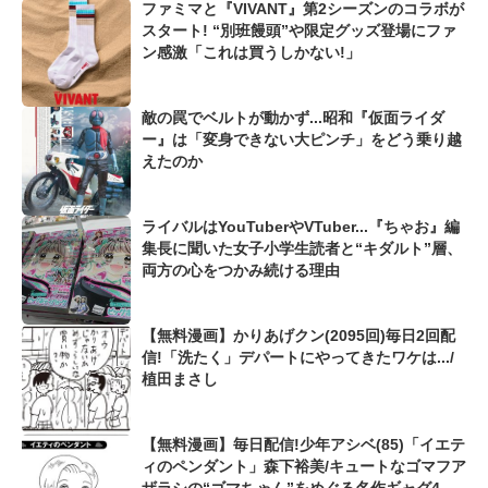
ファミマと『VIVANT』第2シーズンのコラボが
スタート! “別班饅頭”や限定グッズ登場にファ
ン感激「これは買うしかない!」
敵の罠でベルトが動かず...昭和『仮面ライダ
ー』は「変身できない大ピンチ」をどう乗り越
えたのか
ライバルはYouTuberやVTuber...『ちゃお』編
集長に聞いた女子小学生読者と“キダルト”層、
両方の心をつかみ続ける理由
【無料漫画】かりあげクン(2095回)毎日2回配
信!「洗たく」デパートにやってきたワケは.../
植田まさし
【無料漫画】毎日配信!少年アシベ(85)「イエテ
ィのペンダント」森下裕美/キュートなゴマフア