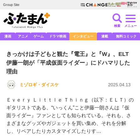
Group Site
検索
メニュー
漫画
アニメ
ゲーム
ドラマ映画
インタビュー
連載
無料コミック
きっかけは子どもと観た『電王』と『W』、ELT
伊藤一朗が「平成仮面ライダー」にドハマリした
理由
ミゾロギ・ダイスケ
2025.04.13
Ｅｖｅｒｙ Ｌｉｔｔｌｅ Ｔｈｉｎｇ（以下：ＥＬＴ）の
ギタリストである、“いっくん”こと伊藤一朗さんは『仮
面ライダー』ファンとしても知られている。それも、さ
まざまなグッズやガジェットを買い集め、それを分解
し、リペアしたりカスタマイズしたりす…