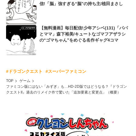
信!「脳」強すぎる“脳”の持ち主/植田まさし
【無料漫画】毎日配信!少年アシベ(131)「パパ
とママ」森下裕美/キュートなゴマフアザラシ
の“ゴマちゃん”をめぐる名作ギャグ4コマ
#ドラゴンクエスト
#スーパーファミコン
TOP
ゲーム
ファミコン版にはない「みずぎ」も…HD-2D版ではどうなる？『ドラゴン
クエストII』過去のリメイク作で驚いた「追加要素と変更点」（概要）