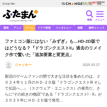
Group Site
検索
メニュー
漫画
アニメ
ゲーム
ドラマ映画
インタビュー
連載
無料コミック
ファミコン版にはない「みずぎ」も…HD-2D版で
はどうなる？『ドラゴンクエストII』過去のリメイ
ク作で驚いた「追加要素と変更点」
ジャッキー
2025.03.27
新旧のゲームファンの間で大きな注目を集めたのは、２
０２４年１１月のＨＤ-２Ｄ版『ドラゴンクエストIII そし
て伝説へ…』（スクウェア・エニックス）の発売だ。さ
らに“その続きの物語”である『ドラゴンクエストI・II』が
２０２５年にＨＤ-２Ｄ版で発売…