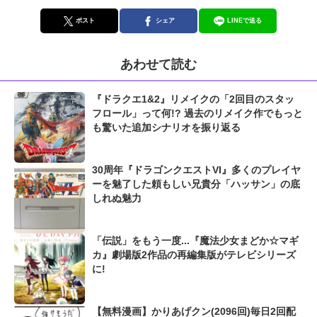
ポスト
シェア
LINEで送る
あわせて読む
『ドラクエ1&2』リメイクの「2回目のスタッ
フロール」って何!? 過去のリメイク作でもっと
も驚いた追加シナリオを振り返る
30周年『ドラゴンクエストVI』多くのプレイヤ
ーを魅了した頼もしい兄貴分「ハッサン」の底
しれぬ魅力
「伝説」をもう一度...『魔法少女まどか☆マギ
カ』劇場版2作品の再編集版がテレビシリーズ
に!
【無料漫画】かりあげクン(2096回)毎日2回配