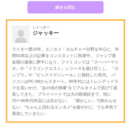
続きを読む
じゃっきー
ジャッキー
ライター歴10年。エンタメ・カルチャー分野を中心に、年
間50本以上の記事をコンスタントに執筆中。 ジャンプ黄
金期の漫画に夢中になり、ファミコンでは『スーパーマリ
オ』や『ドラゴンクエスト』シリーズを遊び尽くし、『ガ
ンプラ』や『ビックリマンシール』に熱狂した世代。 パ
ソコンはPC-88からスタート。90年代にはトレンディドラ
マを追いかけ、"あの頃の熱量"をリアルタイムで浴びて成
長してきた。 プライベートでは大の映画好きで、特に
70〜90年代作品には目がない。 「懐かしい」で終わらせ
ない、"ちゃんと語れるエンタメ"を緩やかに、でも本気で
発信していきたい。