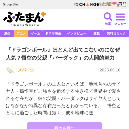
Group Site
検索
メニュー
漫画
アニメ
ゲーム
ドラマ映画
インタビュー
連載
無料コミック
『ドラゴンボール』ほとんど出てこないのになぜ
人気？悟空の父親「バーダック」の人間的魅力
スパロウ
2025.06.10
『ドラゴンボール』の主人公といえば、地球育ちのサイ
ヤ人・孫悟空だ。強さを追求する生き様で世界中で愛さ
れる存在だが、彼の父親・バーダックはサイヤ人として
はなかなか特異な存在だったとわかっている。 悟空と
ともに過ごした時間は短く、彼を地球に送…
続きを読む