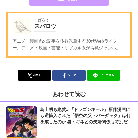
すぱろう
スパロウ
アニメ・漫画系の記事を多数執筆する30代Webライタ
ー。アニメ・映画・芸能・サブカル系が得意ジャンル。
ポスト
シェア
LINEで送る
あわせて読む
鳥山明も絶賛...『ドラゴンボール』原作漫画に
も逆輸入された「悟空の父・バーダック」は何
を成したのか 妻・ギネとの夫婦関係も特別だっ
た!?