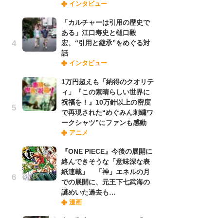
インタビュー
禁
「
「カルチャーは引用の歴史で
連
ある」江口寿史と樋口毅
宏、“引用と継承”をめぐる対
話
「
インタビュー
ル
口
1万円超えも「納得のクオリテ
に
ィ」『この素晴らしい世界に
祝福を！』10万針以上の密度
で再現された“めぐみん刺繍ワ
【
ークシャツ”にファンも感動
ー
アニメ
完
ー
『ONE PIECE』今後の展開に
絡んできそうな「意味深な表
紙連載」 「神」エネルの月
フ
での展開に、元王下七武海の
ー
謎めいた過去も…
“
漫画
に
か