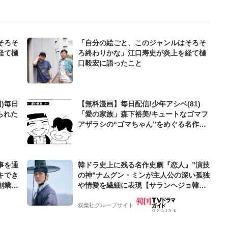
そろそ
「自分の絵ごと、このジャンルはそろそ
経て樋
ろ終わりかな」江口寿史が炎上を経て樋
口毅宏に語ったこと
)毎日
【無料漫画】毎日配信!少年アシベ(81)
られた
「愛の家族」森下裕美/キュートなゴマフ
アザラシの“ゴマちゃん”をめぐる名作ギ
ャグ4コマ
事を通
韓ドラ史上に残る名作史劇『恋人』”演技
キでき
の神”ナムグン・ミンが主人公の深い孤独
創業来
や情愛を繊細に表現【サランヘジョ韓ド
ケティン
ラ】
双葉社グループサイト