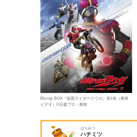
Blu‐ray BOX『仮面ライダークウガ』第1巻（東映
ビデオ）©石森プロ・東映
はちみつ
ハチミツ