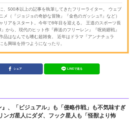
に、500本以上の記事を執筆してきたフリーライター。 ウェブ
ニメ（『ジョジョの奇妙な冒険』『金色のガッシュ!!』など）
ャリアをスタート。今年で8年目を迎える。 王道のスポーツ長
OR』から、現代のヒット作『葬送のフリーレン』『呪術廻戦』
作品はなんでも嗜む超雑食。 近年はドラマ『アンナチュラ
にも興味を持つようになったり。
シェア
LINEで送る
ン』、「ビジュアル」も「侵略作戦」も不気味すぎ
ロリンガ星人にダダ、フック星人も「怪獣より怖