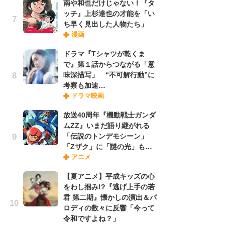
南や和也だけじゃない！『タ
ッチ』上杉達也の才能を「い
ち早く見出した人物たち」
『O
漫画
絡
紙
ドラマ『Tシャツが乾くま
で
で』第１話からつながる「意
謎
味深描写」 “不可解行動”に
考察も加速…
ドラマ映画
劇
け
放送40周年『機動戦士ガンダ
「
ムZZ』いまだ語り継がれる
れ
「伝説のトンデモシーン」
「Zザク」に「謎の光」も…
アニメ
ナ
リ
【夏アニメ】平成キッズの心
イ
をわし掴み!?『逃げ上手の若
味
君 第二期』懐かしの演出＆パ
フ
ロディの数々に反響「今って
ち
令和ですよね？」