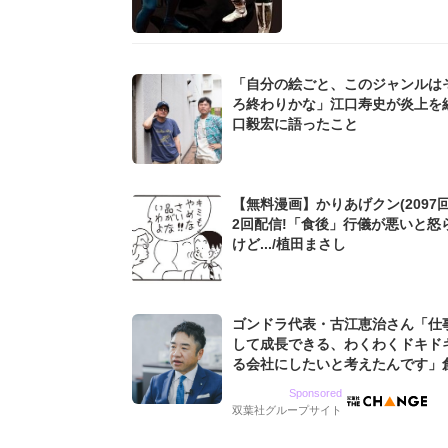
「自分の絵ごと、このジャンルは
ろ終わりかな」江口寿史が炎上を
口毅宏に語ったこと
【無料漫画】かりあげクン(2097回
2回配信!「食後」行儀が悪いと怒
けど.../植田まさし
ゴンドラ代表・古江恵治さん「仕
して成長できる、わくわくドキド
る会社にしたいと考えたんです」
9期増収&増益を続けるWebマー
Sponsored
グ会社のアイデンティティ
双葉社グループサイト