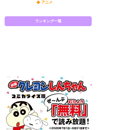
アニメ
令
た!
前
ランキング一覧
ト
ド
ラン