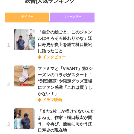
総合
|
人気ランキング
デイリー
ウィークリー
「自分の絵ごと、このジャン
放
ルはそろそろ終わりかな」江
ム
口寿史が炎上を経て樋口毅宏
「
に語ったこと
「
インタビュー
ファミマと『VIVANT』第2シ
木
ーズンのコラボがスタート！
シ
“別班饅頭”や限定グッズ登場
「
にファン感激「これは買うし
ル
かない！」
ム
ドラマ映画
さ
ス
「まだ2枚しか描けてないんだ
よねぇ」作家・樋口毅宏が問
う、今再び、漫画に向かう江
舞
口寿史の現在地
編