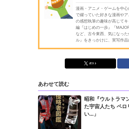
漫画・アニメ・ゲームを中心
で綴っていた好きな漫画やア
の感想執筆の趣味が高じてキ
編『はじめの一歩』『MAJ
など、古今東西、気になった
ル』をきっかけに、実写作品
ポスト
あわせて読む
昭和『ウルトラマ
た宇宙人たち ペ
い...」