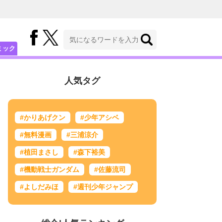
ミック
人気タグ
#かりあげクン
#少年アシベ
#無料漫画
#三浦涼介
#植田まさし
#森下裕美
#機動戦士ガンダム
#佐藤流司
#よしだみほ
#週刊少年ジャンプ