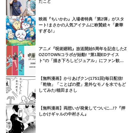
たこと
映画『ちいかわ』入場者特典「第2弾」がスタ
ート!まさかの人気アイテムに称賛続々「豪華
すぎる!」
アニメ『呪術廻戦』放送開始5周年を記念したZ
OZOTOWNコラボが始動! “第1期EDテイス
ト”の「描き下ろしビジュアル」にファン歓喜
「エモすぎますね」「五条先生にやられた」
【無料漫画】かりあげクン(1751回)毎日配信!
「乾物」「ことばの壁」意外なモノを水でもど
してみた/植田まさし
【無料漫画】両想いが発覚してついに...!?『押
しかけギャルの中村さん』