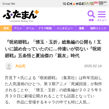
Group Site
検索
メニュー
漫画
アニメ
ゲーム
ドラマ映画
インタビュー
連載
無料コミック
『呪術廻戦』「懐玉・玉折」総集編の公開も！互
いに認め合っていたのに…仲違いが切ない『呪術
廻戦』五条悟と夏油傑の「親友」時代
大山元
2025.02.14
芥見下々氏による『呪術廻戦』（集英社）は昨年完結し
た人気漫画のひとつ。第３期アニメ「死滅回游」が制作
されることや、「懐玉・玉折」の総集編が２０２５年５
月３０日に劇場公開されることでも話題となってい
る。 作品に登場するキャラの中でも特に人気…