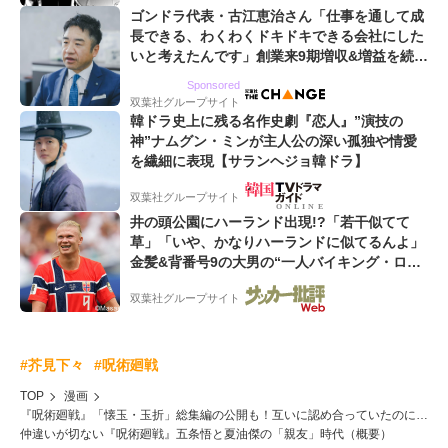
ゴンドラ代表・古江恵治さん「仕事を通して成
長できる、わくわくドキドキできる会社にした
いと考えたんです」創業来9期増収&増益を続け
るWebマーケティング会社のアイデンティティ
Sponsored
双葉社グループサイト
韓ドラ史上に残る名作史劇『恋人』”演技の
神”ナムグン・ミンが主人公の深い孤独や情愛
を繊細に表現【サランヘジョ韓ドラ】
双葉社グループサイト
井の頭公園にハーランド出現!?「若干似てて
草」「いや、かなりハーランドに似てるんよ」
金髪&背番号9の大男の“一人バイキング・ロ
ー”映像が話題!「元気をもらった」
双葉社グループサイト
#芥見下々
#呪術廻戦
TOP
漫画
『呪術廻戦』「懐玉・玉折」総集編の公開も！互いに認め合っていたのに…
仲違いが切ない『呪術廻戦』五条悟と夏油傑の「親友」時代（概要）