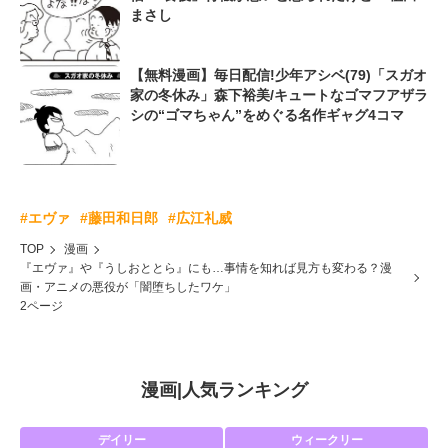
まさし
【無料漫画】毎日配信!少年アシベ(79)「スガオ
家の冬休み」森下裕美/キュートなゴマフアザラ
シの“ゴマちゃん”をめぐる名作ギャグ4コマ
#エヴァ
#藤田和日郎
#広江礼威
TOP
漫画
『エヴァ』や『うしおととら』にも…事情を知れば見方も変わる？漫
画・アニメの悪役が「闇堕ちしたワケ」
2ページ
漫画
|
人気ランキング
デイリー
ウィークリー