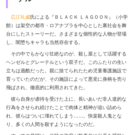
広江礼威
氏による『ＢＬＡＣＫ ＬＡＧＯＯＮ』（小学
館）は架空の都市・ロアナプラを中心とした裏社会を舞
台にしたストーリーだ。さまざまな個性的な人物が登場
し、闇堕ちキャラも当然存在する。
その中でもかなり壮絶なのが、殺し屋として活躍する
ヘンゼルとグレーテルという双子だ。このふたりの生い
立ちは過酷だった。親に捨てられたため児童養護施設で
育っていたのだが、その施設によって悪党に身柄を売り
飛ばされ、徹底的に利用されてきた。
彼ら自身が虐待を受けた上に、長いあいだ非人道的な
行為をさせられ続けたことで肉体と精神が追い詰めら
れ、彼らはついに壊れてしまう……。快楽殺人鬼とな
り、多くの人間を殺すようになったのだ。