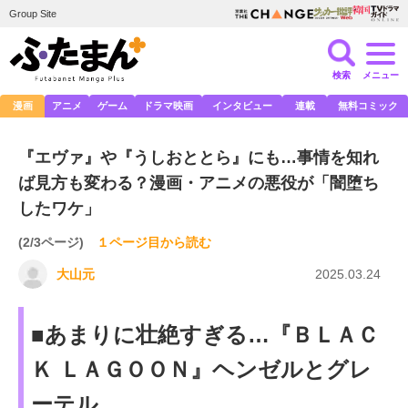
Group Site
検索
メニュー
漫画
アニメ
ゲーム
ドラマ映画
インタビュー
連載
無料コミック
『エヴァ』や『うしおととら』にも…事情を知れ
ば見方も変わる？漫画・アニメの悪役が「闇堕ち
したワケ」
(2/3ページ)
１ページ目から読む
大山元
2025.03.24
■あまりに壮絶すぎる…『ＢＬＡＣ
Ｋ ＬＡＧＯＯＮ』ヘンゼルとグレ
ーテル