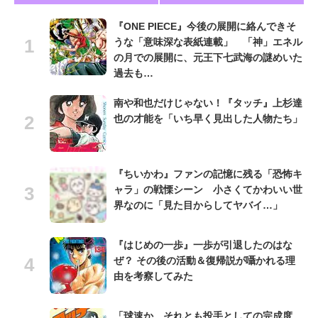
『ONE PIECE』今後の展開に絡んできそ
うな「意味深な表紙連載」 「神」エネル
の月での展開に、元王下七武海の謎めいた
過去も…
南や和也だけじゃない！『タッチ』上杉達
也の才能を「いち早く見出した人物たち」
『ちいかわ』ファンの記憶に残る「恐怖キ
ャラ」の戦慄シーン 小さくてかわいい世
界なのに「見た目からしてヤバイ…」
『はじめの一歩』一歩が引退したのはな
ぜ？ その後の活動＆復帰説が囁かれる理
由を考察してみた
「球速か、それとも投手としての完成度