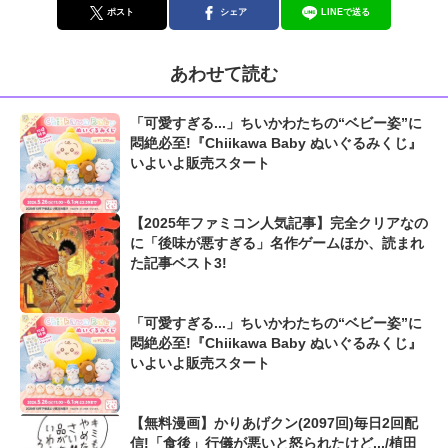
ポスト
シェア
LINEで送る
あわせて読む
「可愛すぎる...」ちいかわたちの“ベビー姿”に
悶絶必至!『Chiikawa Baby ぬいぐるみくじ』
いよいよ販売スタート
【2025年ファミコン人気記事】完全クリアなの
に「後味が悪すぎる」名作ゲームほか、読まれ
た記事ベスト3!
「可愛すぎる...」ちいかわたちの“ベビー姿”に
悶絶必至!『Chiikawa Baby ぬいぐるみくじ』
いよいよ販売スタート
【無料漫画】かりあげクン(2097回)毎日2回配
信!「食後」行儀が悪いと怒られたけど.../植田