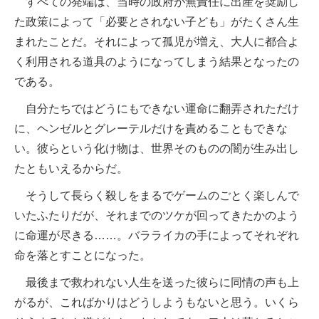
すべての発端は、当時の政府が無責任に出産を奨励し
た政策によって「必要とされない子ども」がたくさん生
まれたことだ。それによって孤児が増え、大人に都合よ
く利用される道具のようになってしまう結果となったの
である。
自分たちではどうにもできない運命に翻弄されただけ
に、ヘンゼルとグレーテルだけを責めることもできな
い。彼らという化け物は、世界そのものの闇が生み出し
たともいえるからだ。
そうして長らく殺しをまるでゲームのごとく楽しんで
いたふたりだが、それまでのツケが回ってきたかのよう
に命運が尽きる……。バラライカの手によってそれぞれ
命を落とすことになった。
最後まで救われない人生を送った彼らに同情の声も上
がるが、こればかりはどうしようもないと思う。いくら