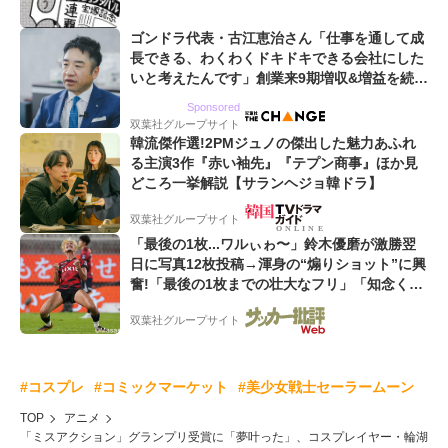
ゴンドラ代表・古江恵治さん「仕事を通して成
長できる、わくわくドキドキできる会社にした
いと考えたんです」創業来9期増収&増益を続け
るWebマーケティング会社のアイデンティティ
Sponsored
双葉社グループサイト
韓流傑作選!2PMジュノの傑出した魅力あふれ
る主演3作『赤い袖先』『テプン商事』ほか見
どころ一挙解説【サランヘジョ韓ドラ】
双葉社グループサイト
「最後の1枚...ワルぃゎ〜」鈴木優磨が激勝翌
日に写真12枚投稿→渾身の“煽りショット”に興
奮!「最後の1枚までの壮大なフリ」「知念くん
のことどんだけ好きなんよw」
双葉社グループサイト
#コスプレ
#コミックマーケット
#美少女戦士セーラームーン
TOP
アニメ
「ミスアクション」グランプリ受賞に「夢叶った」、コスプレイヤー・輪湖