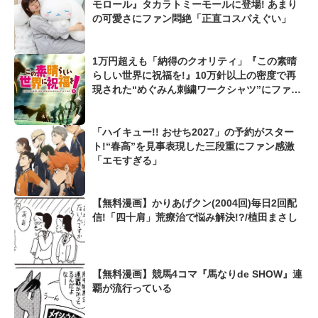
モロール』タカラトミーモールに登場! あまり
の可愛さにファン悶絶「正直コスパえぐい」
1万円超えも「納得のクオリティ」『この素晴
らしい世界に祝福を!』10万針以上の密度で再
現された“めぐみん刺繍ワークシャツ”にファン
も感動
「ハイキュー!! おせち2027」の予約がスター
ト!“春高”を見事表現した三段重にファン感激
「エモすぎる」
【無料漫画】かりあげクン(2004回)毎日2回配
信!「四十肩」荒療治で悩み解決!?/植田まさし
【無料漫画】競馬4コマ『馬なりde SHOW』連
覇が流行っている