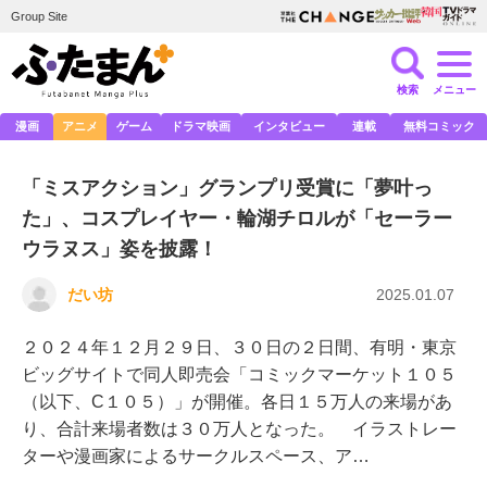
Group Site
検索
メニュー
漫画
アニメ
ゲーム
ドラマ映画
インタビュー
連載
無料コミック
「ミスアクション」グランプリ受賞に「夢叶っ
た」、コスプレイヤー・輪湖チロルが「セーラー
ウラヌス」姿を披露！
だい坊
2025.01.07
２０２４年１２月２９日、３０日の２日間、有明・東京
ビッグサイトで同人即売会「コミックマーケット１０５
（以下、C１０５）」が開催。各日１５万人の来場があ
り、合計来場者数は３０万人となった。 イラストレー
ターや漫画家によるサークルスペース、ア…