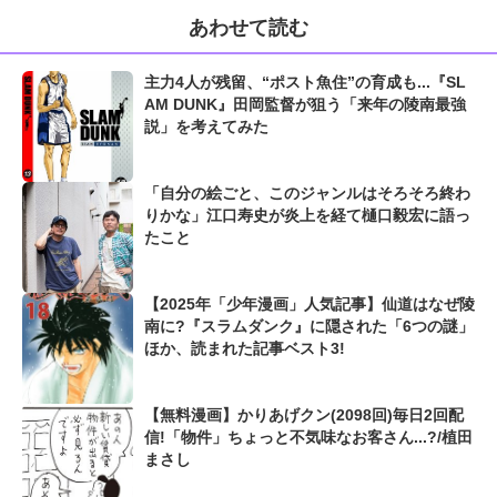
あわせて読む
主力4人が残留、“ポスト魚住”の育成も...『SL
AM DUNK』田岡監督が狙う「来年の陵南最強
説」を考えてみた
「自分の絵ごと、このジャンルはそろそろ終わ
りかな」江口寿史が炎上を経て樋口毅宏に語っ
たこと
【2025年「少年漫画」人気記事】仙道はなぜ陵
南に?『スラムダンク』に隠された「6つの謎」
ほか、読まれた記事ベスト3!
【無料漫画】かりあげクン(2098回)毎日2回配
信!「物件」ちょっと不気味なお客さん...?/植田
まさし