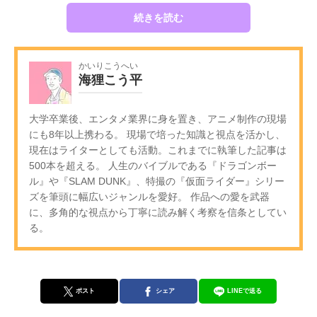
続きを読む
かいりこうへい
海狸こう平
大学卒業後、エンタメ業界に身を置き、アニメ制作の現場
にも8年以上携わる。 現場で培った知識と視点を活かし、
現在はライターとしても活動。これまでに執筆した記事は
500本を超える。 人生のバイブルである『ドラゴンボー
ル』や『SLAM DUNK』、特撮の『仮面ライダー』シリー
ズを筆頭に幅広いジャンルを愛好。 作品への愛を武器
に、多角的な視点から丁寧に読み解く考察を信条としてい
る。
ポスト
シェア
LINEで送る