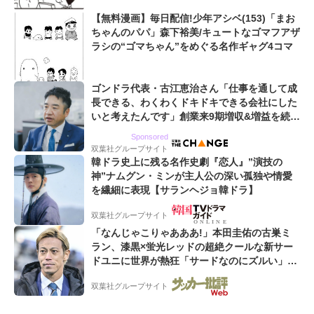
【無料漫画】毎日配信!少年アシベ(153)「まお
ちゃんのパパ」森下裕美/キュートなゴマフアザ
ラシの“ゴマちゃん”をめぐる名作ギャグ4コマ
ゴンドラ代表・古江恵治さん「仕事を通して成
長できる、わくわくドキドキできる会社にした
いと考えたんです」創業来9期増収&増益を続け
るWebマーケティング会社のアイデンティティ
Sponsored
双葉社グループサイト
韓ドラ史上に残る名作史劇『恋人』”演技の
神”ナムグン・ミンが主人公の深い孤独や情愛
を繊細に表現【サランヘジョ韓ドラ】
双葉社グループサイト
「なんじゃこりゃあああ!」本田圭佑の古巣ミ
ラン、漆黒×蛍光レッドの超絶クールな新サー
ドユニに世界が熱狂「サードなのにズルい」
「こりゃかっけえわ」
双葉社グループサイト