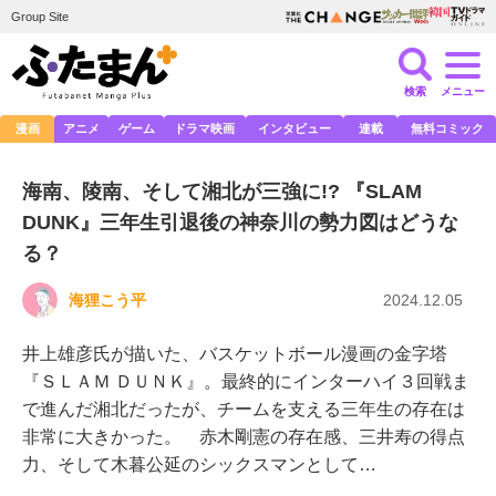
Group Site
検索
メニュー
漫画
アニメ
ゲーム
ドラマ映画
インタビュー
連載
無料コミック
海南、陵南、そして湘北が三強に!? 『SLAM
DUNK』三年生引退後の神奈川の勢力図はどうな
る？
海狸こう平
2024.12.05
井上雄彦氏が描いた、バスケットボール漫画の金字塔
『ＳＬＡＭ ＤＵＮＫ』。最終的にインターハイ３回戦ま
で進んだ湘北だったが、チームを支える三年生の存在は
非常に大きかった。 赤木剛憲の存在感、三井寿の得点
力、そして木暮公延のシックスマンとして…