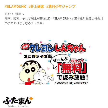
#SLAMDUNK
#井上雄彦
#週刊少年ジャンプ
TOP
漫画
海南、陵南、そして湘北が三強に!? 『SLAM DUNK』三年生引退後の神奈川
の勢力図はどうなる？（概要）