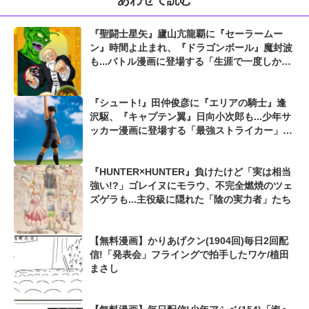
あわせて読む
『聖闘士星矢』廬山亢龍覇に『セーラームー
ン』時間よ止まれ、『ドラゴンボール』魔封波
も...バトル漫画に登場する「生涯で一度しか使
えない必殺技」
『シュート!』田仲俊彦に『エリアの騎士』逢
沢駆、『キャプテン翼』日向小次郎も...少年サ
ッカー漫画に登場する「最強ストライカー」を
考えてみた
『HUNTER×HUNTER』負けたけど「実は相当
強い!?」ゴレイヌにモラウ、不完全燃焼のツェ
ズゲラも...主役級に隠れた「陰の実力者」たち
【無料漫画】かりあげクン(1904回)毎日2回配
信!「発表会」フライングで拍手したワケ/植田
まさし