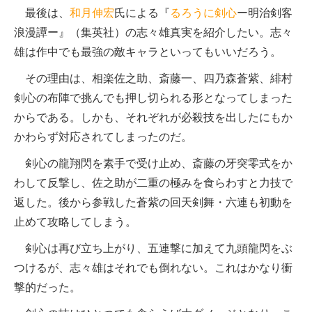
最後は、
和月伸宏
氏による『
るろうに剣心
ー明治剣客
浪漫譚ー』（集英社）の志々雄真実を紹介したい。志々
雄は作中でも最強の敵キャラといってもいいだろう。
その理由は、相楽佐之助、斎藤一、四乃森蒼紫、緋村
剣心の布陣で挑んでも押し切られる形となってしまった
からである。しかも、それぞれが必殺技を出したにもか
かわらず対応されてしまったのだ。
剣心の龍翔閃を素手で受け止め、斎藤の牙突零式をか
わして反撃し、佐之助が二重の極みを食らわすと力技で
返した。後から参戦した蒼紫の回天剣舞・六連も初動を
止めて攻略してしまう。
剣心は再び立ち上がり、五連撃に加えて九頭龍閃をぶ
つけるが、志々雄はそれでも倒れない。これはかなり衝
撃的だった。