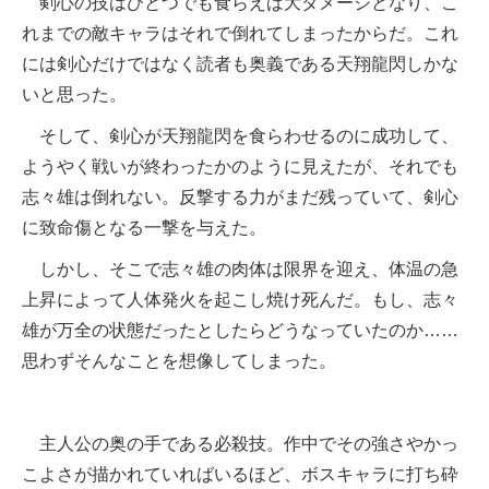
剣心の技はひとつでも食らえば大ダメージとなり、こ
れまでの敵キャラはそれで倒れてしまったからだ。これ
には剣心だけではなく読者も奥義である天翔龍閃しかな
いと思った。
そして、剣心が天翔龍閃を食らわせるのに成功して、
ようやく戦いが終わったかのように見えたが、それでも
志々雄は倒れない。反撃する力がまだ残っていて、剣心
に致命傷となる一撃を与えた。
しかし、そこで志々雄の肉体は限界を迎え、体温の急
上昇によって人体発火を起こし焼け死んだ。もし、志々
雄が万全の状態だったとしたらどうなっていたのか……
思わずそんなことを想像してしまった。
主人公の奥の手である必殺技。作中でその強さやかっ
こよさが描かれていればいるほど、ボスキャラに打ち砕