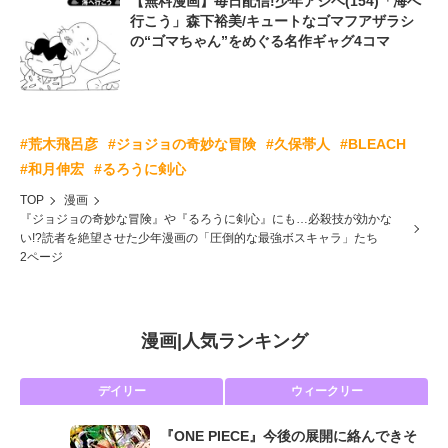
【無料漫画】毎日配信!少年アシベ(154)「海へ
行こう」森下裕美/キュートなゴマフアザラシ
の“ゴマちゃん”をめぐる名作ギャグ4コマ
#荒木飛呂彦
#ジョジョの奇妙な冒険
#久保帯人
#BLEACH
#和月伸宏
#るろうに剣心
TOP
漫画
『ジョジョの奇妙な冒険』や『るろうに剣心』にも…必殺技が効かな
い!?読者を絶望させた少年漫画の「圧倒的な最強ボスキャラ」たち
2ページ
漫画
|
人気ランキング
デイリー
ウィークリー
『ONE PIECE』今後の展開に絡んできそ