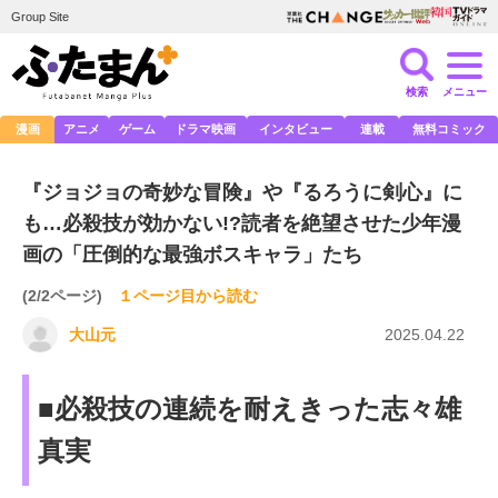
Group Site
検索
メニュー
漫画
アニメ
ゲーム
ドラマ映画
インタビュー
連載
無料コミック
『ジョジョの奇妙な冒険』や『るろうに剣心』に
も…必殺技が効かない!?読者を絶望させた少年漫
画の「圧倒的な最強ボスキャラ」たち
(2/2ページ)
１ページ目から読む
大山元
2025.04.22
■必殺技の連続を耐えきった志々雄
真実