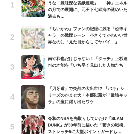
うな「意味深な表紙連載」 「神」エネル
の月での展開に、元王下七武海の謎めいた
過去も…
『ちいかわ』ファンの記憶に残る「恐怖キ
ャラ」の戦慄シーン 小さくてかわいい世
界なのに「見た目からしてヤバイ…」
南や和也だけじゃない！『タッチ』上杉達
也の才能を「いち早く見出した人物たち」
『刃牙道』で突然の大出世!? 『バキ』シ
リーズのかませ犬・本部以蔵が「最強キャ
ラ」の座に躍り出たワケ
令和のNBAを先取りしていた!?『SLAM
DUNK』が30年前に描いた「驚きの戦術」
ストレッチ5に大型ポイントガードも…