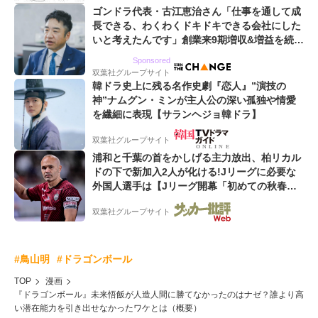
ゴンドラ代表・古江恵治さん「仕事を通して成
長できる、わくわくドキドキできる会社にした
いと考えたんです」創業来9期増収&増益を続け
るWebマーケティング会社のアイデンティティ
Sponsored
双葉社グループサイト
韓ドラ史上に残る名作史劇『恋人』”演技の
神”ナムグン・ミンが主人公の深い孤独や情愛
を繊細に表現【サランヘジョ韓ドラ】
双葉社グループサイト
浦和と千葉の首をかしげる主力放出、柏リカル
ドの下で新加入2人が化ける!Jリーグに必要な
外国人選手は【Jリーグ開幕「初めての秋春
制」の大激論】(4)
双葉社グループサイト
#鳥山明
#ドラゴンボール
TOP
漫画
『ドラゴンボール』未来悟飯が人造人間に勝てなかったのはナゼ？誰より高
い潜在能力を引き出せなかったワケとは（概要）