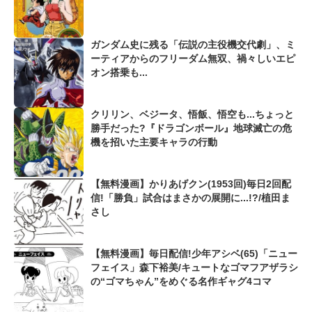
ガンダム史に残る「伝説の主役機交代劇」、ミ
ーティアからのフリーダム無双、禍々しいエピ
オン搭乗も...
クリリン、ベジータ、悟飯、悟空も...ちょっと
勝手だった?『ドラゴンボール』地球滅亡の危
機を招いた主要キャラの行動
【無料漫画】かりあげクン(1953回)毎日2回配
信!「勝負」試合はまさかの展開に...!?/植田ま
さし
【無料漫画】毎日配信!少年アシベ(65)「ニュー
フェイス」森下裕美/キュートなゴマフアザラシ
の“ゴマちゃん”をめぐる名作ギャグ4コマ