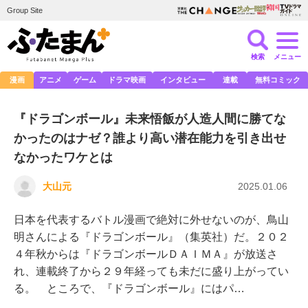
Group Site
検索
メニュー
漫画
アニメ
ゲーム
ドラマ映画
インタビュー
連載
無料コミック
『ドラゴンボール』未来悟飯が人造人間に勝てな
かったのはナゼ？誰より高い潜在能力を引き出せ
なかったワケとは
大山元
2025.01.06
日本を代表するバトル漫画で絶対に外せないのが、鳥山
明さんによる『ドラゴンボール』（集英社）だ。２０２
４年秋からは『ドラゴンボールＤＡＩＭＡ』が放送さ
れ、連載終了から２９年経っても未だに盛り上がってい
る。 ところで、『ドラゴンボール』にはパ…