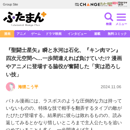
Group Site
検索
メニュー
漫画
アニメ
ゲーム
ドラマ映画
インタビュー
連載
無料コミック
『聖闘士星矢』瞬と氷河は石化、『キン肉マン』
四次元空間へ…一歩間違えれば負けていた!? 漫画
やアニメに登場する脇役が奮闘した「実は恐ろし
い技」
海狸こう平
2024.11.06
バトル漫画には、ラスボスのような圧倒的な力は持って
いないものの、特殊な技で相手を翻弄するタイプの敵が
たびたび登場する。結果的に彼らは敗れるものの、読み
返してみるとかなり惜しいところまで主人公たちを追い
つめていることも多く、一歩間違えば主人…