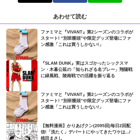
あわせて読む
ファミマと『VIVANT』第2シーズンのコラボが
スタート! “別班饅頭”や限定グッズ登場にファ
ン感激「これは買うしかない!」
『SLAM DUNK』実はスゴかったシックスマ
ン・木暮公延の「知られざる名プレー」翔陽戦
に緑風戦、陵南戦での活躍を振り返る
ファミマと『VIVANT』第2シーズンのコラボが
スタート! “別班饅頭”や限定グッズ登場にファ
ン感激「これは買うしかない!」
【無料漫画】かりあげクン(2095回)毎日2回配
信!「洗たく」デパートにやってきたワケは.../
植田まさし