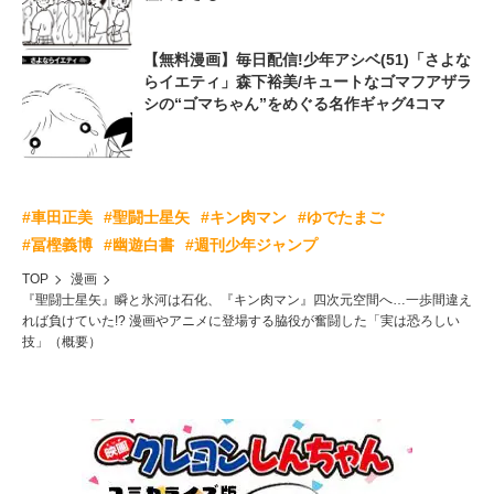
【無料漫画】毎日配信!少年アシベ(51)「さよな
らイエティ」森下裕美/キュートなゴマフアザラ
シの“ゴマちゃん”をめぐる名作ギャグ4コマ
#車田正美
#聖闘士星矢
#キン肉マン
#ゆでたまご
#冨樫義博
#幽遊白書
#週刊少年ジャンプ
TOP
漫画
『聖闘士星矢』瞬と氷河は石化、『キン肉マン』四次元空間へ…一歩間違え
れば負けていた!? 漫画やアニメに登場する脇役が奮闘した「実は恐ろしい
技」（概要）