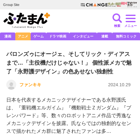
Group Site
検索
メニュー
漫画
アニメ
ゲーム
ドラマ映画
インタビュー
連載
無料コミック
バロンズゥにオージェ、そしてリック・ディアス
まで…「主役機だけじゃない！」 個性派メカで魅
了「永野護デザイン」の色あせない独創性
ファンキキ
2024.10.29
日本を代表するメカニックデザイナーである永野護氏
は、『重戦機エルガイム』『機動戦士Ｚガンダム』『ブ
レンパワード』等、数々のロボットアニメ作品で秀逸な
メカニックデザインを披露。氏ならではの独創的なセン
スで描かれたメカ群に魅了されたファンは多…