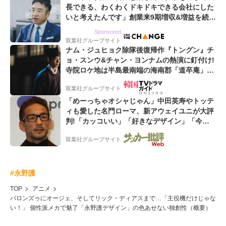
長できる、わくわくドキドキできる会社にした
いと考えたんです」創業来9期増収&増益を続け
るWebマーケティング会社のアイデンティティ
Sponsored
双葉社グループサイト
ナム・ジュヒョク除隊後復帰作『トングン』チ
ョ・スンウ&チャン・ヨンナムの熱演に釘付け!
寺院ロケ地は半島最南端の海南郡「道卒庵」
【韓ドラから始める韓国旅行】
双葉社グループサイト
「めーっちゃオシャじゃん」中田英寿やトッテ
ィも愛した名門ローマ、新アウェイユニが大評
判!「カッコいい」「好きなデザイン」「今年
は2nd買おうかな」
双葉社グループサイト
#永野護
TOP
アニメ
バロンズゥにオージェ、そしてリック・ディアスまで…「主役機だけじゃな
い！」 個性派メカで魅了「永野護デザイン」の色あせない独創性（概要）