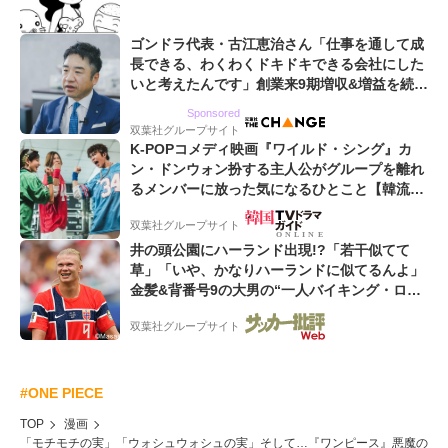
コマ
ゴンドラ代表・古江恵治さん「仕事を通して成
長できる、わくわくドキドキできる会社にした
いと考えたんです」創業来9期増収&増益を続け
るWebマーケティング会社のアイデンティティ
Sponsored
双葉社グループサイト
K-POPコメディ映画『ワイルド・シング』カ
ン・ドンウォン扮する主人公がグループを離れ
るメンバーに放った気になるひとこと【韓流談
義fromソウル】
双葉社グループサイト
井の頭公園にハーランド出現!?「若干似てて
草」「いや、かなりハーランドに似てるんよ」
金髪&背番号9の大男の“一人バイキング・ロ
ー”映像が話題!「元気をもらった」
双葉社グループサイト
#ONE PIECE
TOP
漫画
「モチモチの実」「ウォシュウォシュの実」そして…『ワンピース』悪魔の