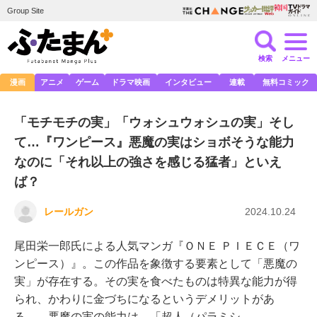
Group Site
検索
メニュー
漫画
アニメ
ゲーム
ドラマ映画
インタビュー
連載
無料コミック
「モチモチの実」「ウォシュウォシュの実」そし
て…『ワンピース』悪魔の実はショボそうな能力
なのに「それ以上の強さを感じる猛者」といえ
ば？
レールガン
2024.10.24
尾田栄一郎氏による人気マンガ『ＯＮＥ ＰＩＥＣＥ（ワ
ンピース）』。この作品を象徴する要素として「悪魔の
実」が存在する。その実を食べたものは特異な能力が得
られ、かわりに金づちになるというデメリットがあ
る。 悪魔の実の能力は、「超人（パラミシ…