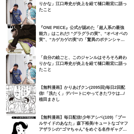
りかな」江口寿史が炎上を経て樋口毅宏に語っ
たこと
『ONE PIECE』公式が認めた「超人系の最強
能力」はこれだ! “グラグラの実”、“オペオペの
実”、“カゲカゲの実”の「驚異のポテンシャ
ル」とは
「自分の絵ごと、このジャンルはそろそろ終わ
りかな」江口寿史が炎上を経て樋口毅宏に語っ
たこと
【無料漫画】かりあげクン(2095回)毎日2回配
信!「洗たく」デパートにやってきたワケは.../
植田まさし
【無料漫画】毎日配信!少年アシベ(109)「プー
ルサイドのあなた」森下裕美/キュートなゴマフ
アザラシの“ゴマちゃん”をめぐる名作ギャグ4