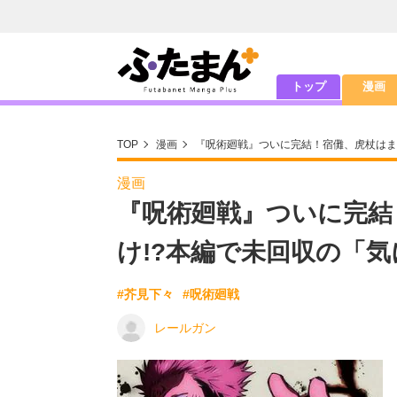
トップ
漫画
TOP
漫画
『呪術廻戦』ついに完結！宿儺、虎杖はま
漫画
『呪術廻戦』ついに完結
け!?本編で未回収の「
#芥見下々
#呪術廻戦
レールガン