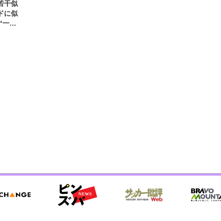
若干似
ドに似
“一人
元気を