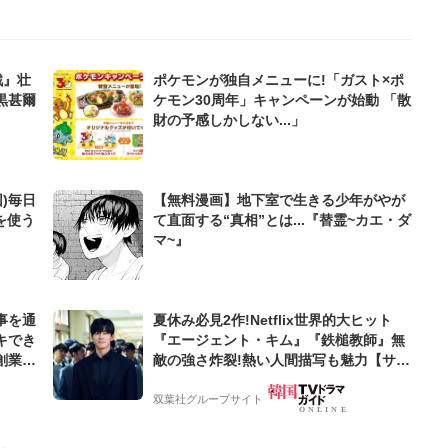
戦』壮
ポケモンが独自メニューに!「ガスト×ポ
黒甚爾
ケモン30周年」キャンペーンが始動 「散
財の予感しかしない...」
)毎日
【無料漫画】地下室で生きる少年がやが
を使う
て直面する“真相”とは...『替霊~カエ・ダ
マ~』
事を通
夏休み必見2作!Netflix世界的大ヒット
キでき
『エージェント・キム』『鉄槌教師』無
創業来
敵の強さ炸裂!熱い人間描写も魅力【サラ
ケティン
ンヘジョ韓ドラ】
双葉社グループサイト