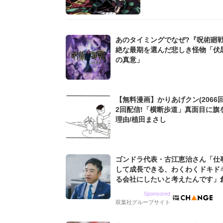
あのタイミングでなぜ?『呪術廻
絶な最期を選んだ悲しき怪物「伏
の真意」
【無料漫画】かりあげクン(2066回
2回配信!「横断歩道」真面目に旗
理由/植田まさし
ゴンドラ代表・古江恵治さん「仕
して成長できる、わくわくドキド
る会社にしたいと考えたんです」
9期増収&増益を続けるWebマー
Sponsored
グ会社のアイデンティティ
双葉社グループサイト