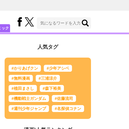
ミック
人気タグ
#かりあげクン
#少年アシベ
#無料漫画
#三浦涼介
#植田まさし
#森下裕美
#機動戦士ガンダム
#佐藤流司
#週刊少年ジャンプ
#名探偵コナン