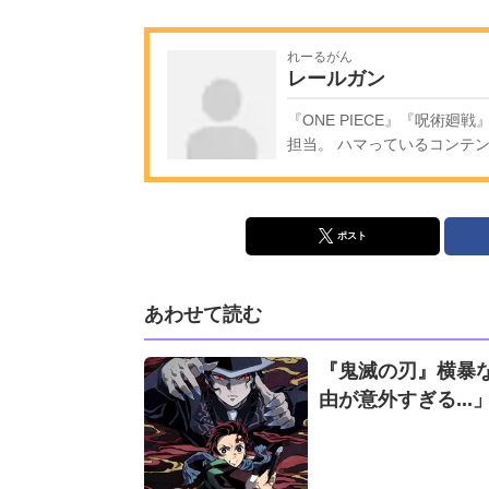
れーるがん
レールガン
『ONE PIECE』『呪術
担当。 ハマっているコンテ
ポスト
あわせて読む
『鬼滅の刃』横暴
由が意外すぎる...