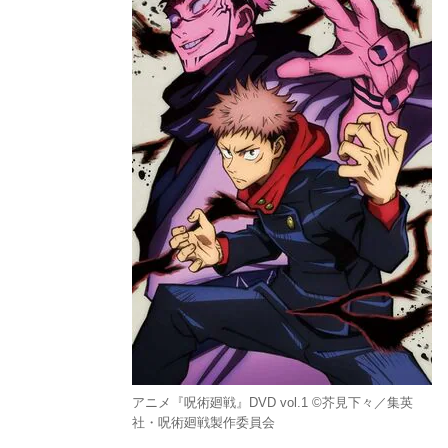
アニメ『呪術廻戦』DVD vol.1 ©芥見下々／集英
社・呪術廻戦製作委員会