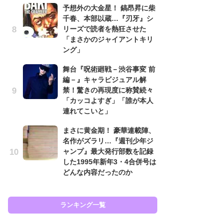
予想外の大金星！ 鎬昂昇に柴
南
千春、本部以蔵…『刃牙』シ
ッ
リーズで読者を熱狂させた
ち
「まさかのジャイアントキリ
ング」
怖
舞台『呪術廻戦－渋谷事変 前
代
編－』キャラビジュアル解
加
禁！驚きの再現度に称賛続々
思
「カッコよすぎ」「誰が本人
原
連れてこいと」
闘
まさに黄金期！ 豪華連載陣、
ア
名作がズラリ…『週刊少年ジ
の
ャンプ』最大発行部数を記録
した1995年新年3・4合併号は
どんな内容だったのか
ラン
ランキング一覧