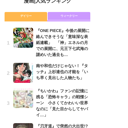
漫画
|
人気ランキング
デイリー
ウィークリー
『ONE PIECE』今後の展開に
舞
絡んできそうな「意味深な表
編
紙連載」 「神」エネルの月
禁
での展開に、元王下七武海の
「
謎めいた過去も…
連
南や和也だけじゃない！『タ
令
ッチ』上杉達也の才能を「い
た!
ち早く見出した人物たち」
前
ト
ド
『ちいかわ』ファンの記憶に
残る「恐怖キャラ」の戦慄シ
『O
ーン 小さくてかわいい世界
絡
なのに「見た目からしてヤバ
紙
イ…」
で
謎
『刃牙道』で突然の大出世!?