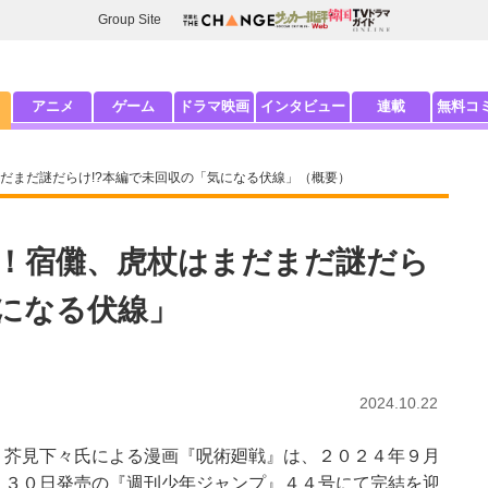
Group Site
アニメ
ゲーム
ドラマ映画
インタビュー
連載
無料コ
だまだ謎だらけ!?本編で未回収の「気になる伏線」（概要）
！宿儺、虎杖はまだまだ謎だら
気になる伏線」
2024.10.22
芥見下々氏による漫画『呪術廻戦』は、２０２４年９月
３０日発売の『週刊少年ジャンプ』４４号にて完結を迎