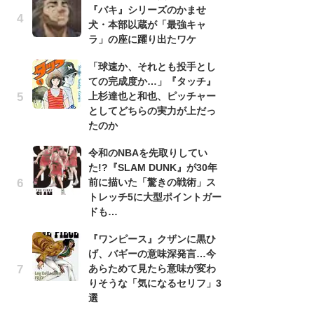
『バキ』シリーズのかませ
『
犬・本部以蔵が「最強キャ
残
ラ」の座に躍り出たワケ
ー
な
「球速か、それとも投手とし
イ
ての完成度か…」『タッチ』
上杉達也と和也、ピッチャー
『
としてどちらの実力が上だっ
に
たのか
も
を
令和のNBAを先取りしてい
役
た!?『SLAM DUNK』が30年
前に描いた「驚きの戦術」ス
ア
トレッチ5に大型ポイントガー
ー
ドも…
場
ァ
『ワンピース』クザンに黒ひ
げ、バギーの意味深発言…今
努
あらためて見たら意味が変わ
ジ
りそうな「気になるセリフ」3
鬼
選
の