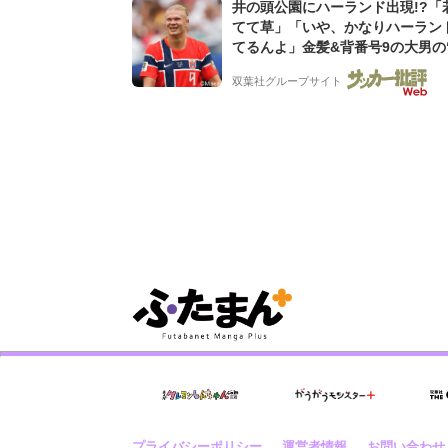
井の頭公園にハーランド出現!?「
てて草」「いや、かなりハーラン
てるんよ」金髪&背番号9の大男の
バイキング・ロー”映像が話題!「
双葉社グループサイト
もらった」
プライバシーポリシー
運営者情報
お問い合わせ