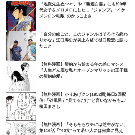
『地獄先生ぬ~べ~』や『幽遊白書』にも!90年
代女子をメロメロにした...『ジャンプ』“イケ
メンロン毛敵”のかっこよさ
「自分の絵ごと、このジャンルはそろそろ終わ
りかな」江口寿史が炎上を経て樋口毅宏に語っ
たこと
【無料漫画】契約から始まる年の差ロマンス
『人生どん底な私とオープンマリッジの王子様
の契約純愛』
【無料漫画】かりあげクン(1952回)毎日2回配
信!「砂風呂」“見てるだけ”と言いながらも.../
植田まさし
【無料漫画】『そもそもウチには芝生がない』
第116話「“40女”って若い人には何歳に見え