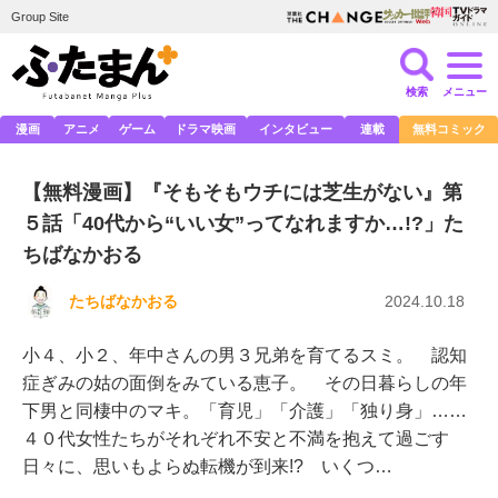
Group Site
検索
メニュー
漫画
アニメ
ゲーム
ドラマ映画
インタビュー
連載
無料コミック
【無料漫画】『そもそもウチには芝生がない』第
５話「40代から“いい女”ってなれますか…!?」た
ちばなかおる
たちばなかおる
2024.10.18
小４、小２、年中さんの男３兄弟を育てるスミ。 認知
症ぎみの姑の面倒をみている恵子。 その日暮らしの年
下男と同棲中のマキ。「育児」「介護」「独り身」……
４０代女性たちがそれぞれ不安と不満を抱えて過ごす
日々に、思いもよらぬ転機が到来!? いくつ…