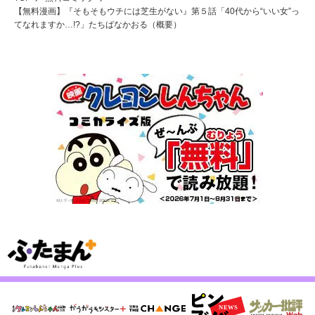
【無料漫画】『そもそもウチには芝生がない』第５話「40代から“いい女”っ
てなれますか…!?」たちばなかおる（概要）