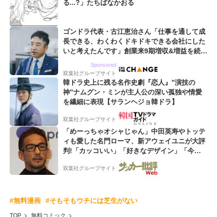
る...?」たちばなかおる
ゴンドラ代表・古江恵治さん「仕事を通して成
長できる、わくわくドキドキできる会社にした
いと考えたんです」創業来9期増収&増益を続け
るWebマーケティング会社のアイデンティティ
Sponsored
双葉社グループサイト
韓ドラ史上に残る名作史劇『恋人』”演技の
神”ナムグン・ミンが主人公の深い孤独や情愛
を繊細に表現【サランヘジョ韓ドラ】
双葉社グループサイト
「めーっちゃオシャじゃん」中田英寿やトッテ
ィも愛した名門ローマ、新アウェイユニが大評
判!「カッコいい」「好きなデザイン」「今年
は2nd買おうかな」
双葉社グループサイト
#無料漫画
#そもそもウチには芝生がない
TOP
無料コミック