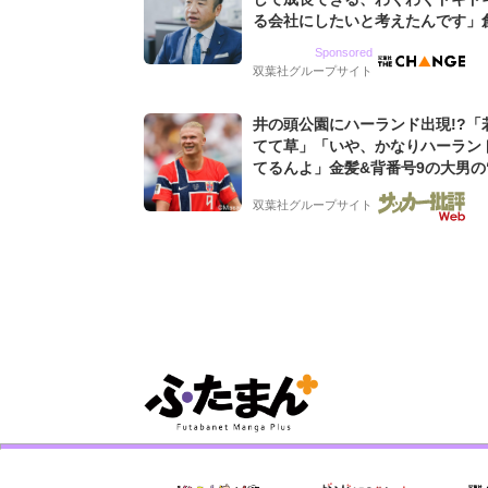
る会社にしたいと考えたんです」
9期増収&増益を続けるWebマー
Sponsored
グ会社のアイデンティティ
双葉社グループサイト
井の頭公園にハーランド出現!?「
てて草」「いや、かなりハーラン
てるんよ」金髪&背番号9の大男の
バイキング・ロー”映像が話題!「
双葉社グループサイト
もらった」