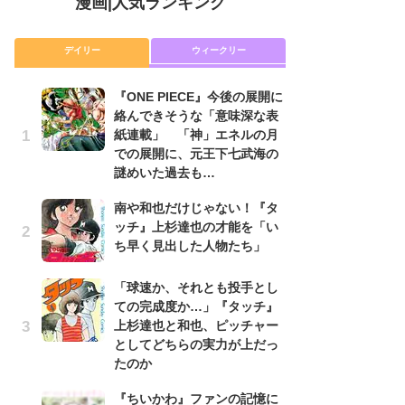
漫画
|
人気ランキング
デイリー
ウィークリー
『ONE PIECE』今後の展開に
舞
絡んできそうな「意味深な表
編
紙連載」 「神」エネルの月
禁
での展開に、元王下七武海の
「
謎めいた過去も…
連
南や和也だけじゃない！『タ
『O
ッチ』上杉達也の才能を「い
絡
ち早く見出した人物たち」
紙
で
謎
「球速か、それとも投手とし
ての完成度か…」『タッチ』
令
上杉達也と和也、ピッチャー
た!
としてどちらの実力が上だっ
前
たのか
ト
ド
『ちいかわ』ファンの記憶に