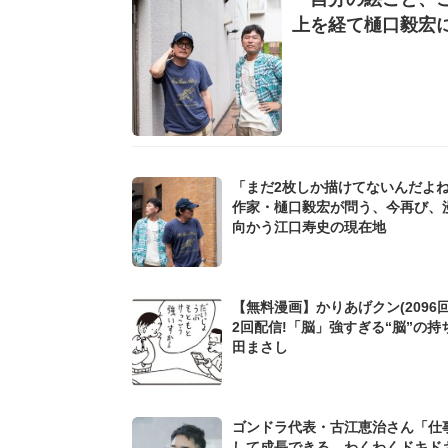
上を経て樋口毅宏
「まだ2枚しか描けてないんだよ
作家・樋口毅宏が問う、今再び、
向かう江口寿史の現在地
【無料漫画】かりあげクン(2096回
2回配信!「脳」強すぎる“脳”の持
田まさし
ゴンドラ代表・古江恵治さん「仕
して成長できる、わくわくドキド