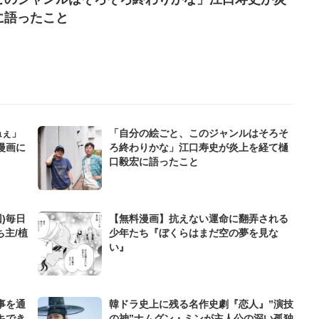
に語ったこと
ねぇ」
「自分の絵ごと、このジャンルはそろそ
漫画に
ろ終わりかな」江口寿史が炎上を経て樋
口毅宏に語ったこと
)毎日
【無料漫画】抗えない運命に翻弄される
ち主/植
少年たち『ぼくらはまだ空の夢を見な
い』
事を通
韓ドラ史上に残る名作史劇『恋人』”演技
キでき
の神”ナムグン・ミンが主人公の深い孤独