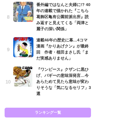
番外編ではなんと夫婦に!? 40
努
年の連載で描かれた『こちら
ジ
葛飾区亀有公園前派出所』読
鬼
み返すと見えてくる「両津と
の
麗子の深い関係」
怖
連載46年の歴史に幕…4コマ
代
漫画『かりあげクン』が最終
加
回 作者・植田まさし氏「ま
思
だ実感ありません」
「
『ワンピース』クザンに黒ひ
て
げ、バギーの意味深発言…今
上
あらためて見たら意味が変わ
と
りそうな「気になるセリフ」3
た
選
ラン
ランキング一覧