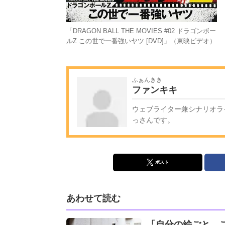
「DRAGON BALL THE MOVIES #02 ドラゴンボー
ルZ この世で一番強いヤツ [DVD]」（東映ビデオ）
ふぁんきき
ファンキキ
ウェブライター兼シナリオライ
っさんです。
ポスト
あわせて読む
「自分の絵ごと、