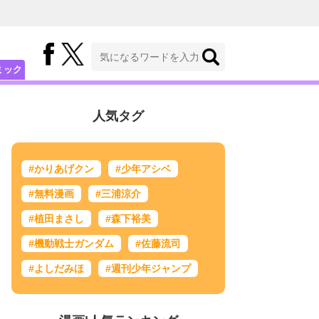
ミック
人気タグ
#かりあげクン
#少年アシベ
#無料漫画
#三浦涼介
#植田まさし
#森下裕美
#機動戦士ガンダム
#佐藤流司
#よしだみほ
#週刊少年ジャンプ