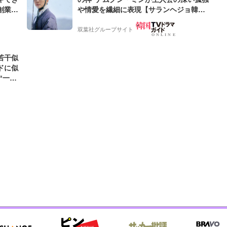
創業来
や情愛を繊細に表現【サランヘジョ韓ド
ケティン
ラ】
双葉社グループサイト
若干似
ドに似
“一人
元気を