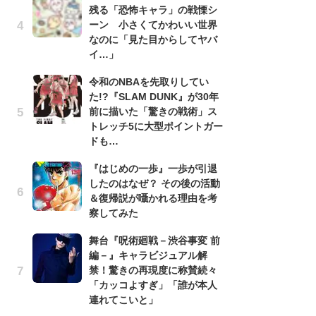
残る「恐怖キャラ」の戦慄シ
南
ーン 小さくてかわいい世界
ッ
なのに「見た目からしてヤバ
ち
イ…」
令和のNBAを先取りしてい
『
た!?『SLAM DUNK』が30年
残
前に描いた「驚きの戦術」ス
ー
トレッチ5に大型ポイントガー
な
ドも…
イ
『はじめの一歩』一歩が引退
『
したのはなぜ？ その後の活動
に
＆復帰説が囁かれる理由を考
も
察してみた
を
役
舞台『呪術廻戦－渋谷事変 前
編－』キャラビジュアル解
ア
禁！驚きの再現度に称賛続々
ー
「カッコよすぎ」「誰が本人
場
連れてこいと」
ァ