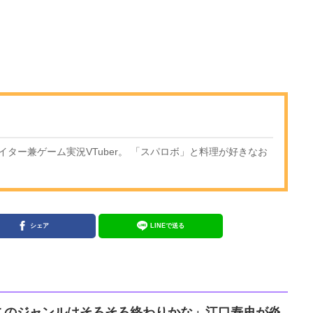
ター兼ゲーム実況VTuber。 「スパロボ」と料理が好きなお
シェア
LINEで送る
このジャンルはそろそろ終わりかな」江口寿史が炎