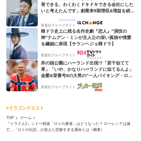
長できる、わくわくドキドキできる会社にした
いと考えたんです」創業来9期増収&増益を続け
るWebマーケティング会社のアイデンティティ
Sponsored
双葉社グループサイト
韓ドラ史上に残る名作史劇『恋人』”演技の
神”ナムグン・ミンが主人公の深い孤独や情愛
を繊細に表現【サランヘジョ韓ドラ】
双葉社グループサイト
井の頭公園にハーランド出現!?「若干似てて
草」「いや、かなりハーランドに似てるんよ」
金髪&背番号9の大男の“一人バイキング・ロ
ー”映像が話題!「元気をもらった」
双葉社グループサイト
#ドラゴンクエスト
TOP
ゲーム
『ドラクエ2』シドー戦後「ロトの勇者」はどうなった？ ローレシアは滅
亡…「ロトの伝説」が迎えた悲惨すぎる運命とは（概要）