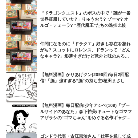
『ドラゴンクエスト』のボスの中で「誰が一番
世界征服していた?」りゅうおう? ゾーマ? オ
ルゴ・デミーラ? “歴代魔王”たちの進捗比較
仲間になるのに『ドラクエ』好きも存在を忘れ
がち? スコットにロレンス、ドランって「どん
なキャラ?」影薄すぎだけど意外と味のある仲
間キャラ
【無料漫画】かりあげクン(2096回)毎日2回配
信!「脳」強すぎる“脳”の持ち主/植田まさし
【無料漫画】毎日配信!少年アシベ(109)「プー
ルサイドのあなた」森下裕美/キュートなゴマフ
アザラシの“ゴマちゃん”をめぐる名作ギャグ4
コマ
ゴンドラ代表・古江恵治さん「仕事を通して成