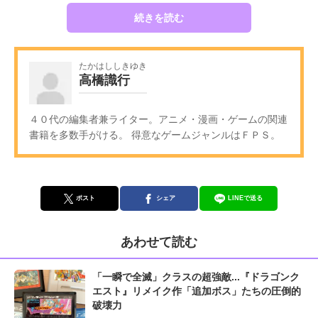
続きを読む
たかはししきゆき
高橋識行
４０代の編集者兼ライター。アニメ・漫画・ゲームの関連
書籍を多数手がける。 得意なゲームジャンルはＦＰＳ。
ポスト
シェア
LINEで送る
あわせて読む
「一瞬で全滅」クラスの超強敵...『ドラゴンク
エスト』リメイク作「追加ボス」たちの圧倒的
破壊力