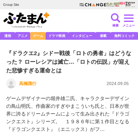
Group Site
検索
メニュー
漫画
アニメ
ゲーム
ドラマ映画
インタビュー
連載
無料コミック
『ドラクエ2』シドー戦後「ロトの勇者」はどうな
った？ ローレシアは滅亡…「ロトの伝説」が迎え
た悲惨すぎる運命とは
高橋識行
2024.09.05
ゲームデザイナーの堀井雄二氏、キャラクターデザイン
の鳥山明氏、作曲家のすぎやまこういち氏と、日本が世
界に誇るドリームチームによって生み出された『ドラゴ
ンクエスト』シリーズ。 １９８６年に第１作目となる
『ドラゴンクエスト』（エニックス）がフ…