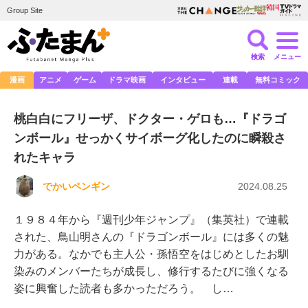
Group Site
検索
メニュー
漫画
アニメ
ゲーム
ドラマ映画
インタビュー
連載
無料コミック
桃白白にフリーザ、ドクター・ゲロも…『ドラゴ
ンボール』せっかくサイボーグ化したのに瞬殺さ
れたキャラ
でかいペンギン
2024.08.25
１９８４年から『週刊少年ジャンプ』（集英社）で連載
された、鳥山明さんの『ドラゴンボール』には多くの魅
力がある。なかでも主人公・孫悟空をはじめとしたお馴
染みのメンバーたちが成長し、修行するたびに強くなる
姿に興奮した読者も多かっただろう。 し…