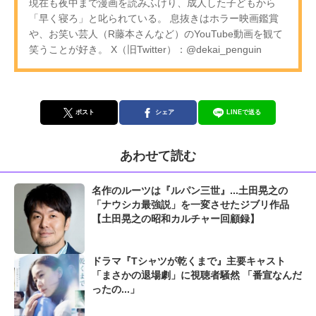
現在も夜中まで漫画を読みふけり、成人した子どもから
「早く寝ろ」と叱られている。 息抜きはホラー映画鑑賞
や、お笑い芸人（R藤本さんなど）のYouTube動画を観て
笑うことが好き。 X（旧Twitter）：@dekai_penguin
ポスト
シェア
LINEで送る
あわせて読む
名作のルーツは『ルパン三世』...土田晃之の
「ナウシカ最強説」を一変させたジブリ作品
【土田晃之の昭和カルチャー回顧録】
ドラマ『Tシャツが乾くまで』主要キャスト
「まさかの退場劇」に視聴者騒然 「番宣なんだ
ったの...」