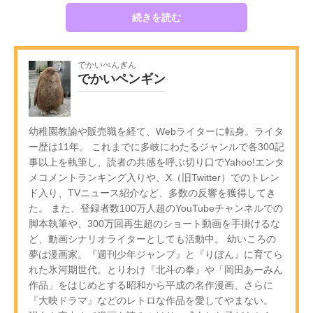
続きを読む
でかいぺんぎん
でかいペンギン
幼稚園教諭や販売職を経て、Webライターに転身。ライタ
ー歴は11年。 これまでに多岐にわたるジャンルで各300記
事以上を執筆し、読者の共感を呼ぶ切り口でYahoo!エンタ
メコメントランキング入りや、X（旧Twitter）でのトレン
ド入り、TVニュース紹介など、多数の反響を獲得してき
た。 また、登録者数100万人超のYouTubeチャンネルでの
脚本執筆や、300万回再生超のショート動画を手掛けるな
ど、動画シナリオライターとしても活動中。 幼いころの
夢は漫画家。『週刊少年ジャンプ』と『りぼん』に育てら
れた氷河期世代。とりわけ『北斗の拳』や「岡田あーみん
作品」をはじめとする昭和から平成の名作漫画、さらに
『大映ドラマ』などのレトロな作品を愛してやまない。