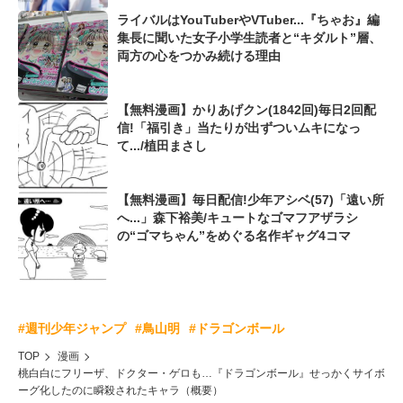
ライバルはYouTuberやVTuber...『ちゃお』編
集長に聞いた女子小学生読者と“キダルト”層、
両方の心をつかみ続ける理由
【無料漫画】かりあげクン(1842回)毎日2回配
信!「福引き」当たりが出ずついムキになっ
て.../植田まさし
【無料漫画】毎日配信!少年アシベ(57)「遠い所
へ...」森下裕美/キュートなゴマフアザラシ
の“ゴマちゃん”をめぐる名作ギャグ4コマ
#週刊少年ジャンプ
#鳥山明
#ドラゴンボール
TOP
漫画
桃白白にフリーザ、ドクター・ゲロも…『ドラゴンボール』せっかくサイボ
ーグ化したのに瞬殺されたキャラ（概要）