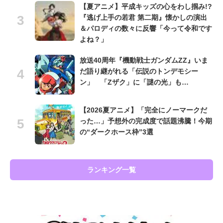
【夏アニメ】平成キッズの心をわし掴み!?
『逃げ上手の若君 第二期』懐かしの演出
＆パロディの数々に反響「今って令和です
よね？」
放送40周年『機動戦士ガンダムZZ』いま
だ語り継がれる「伝説のトンデモシー
ン」 「Zザク」に「謎の光」も…
【2026夏アニメ】「完全にノーマークだ
った…」予想外の完成度で話題沸騰！今期
の“ダークホース枠”3選
ランキング一覧