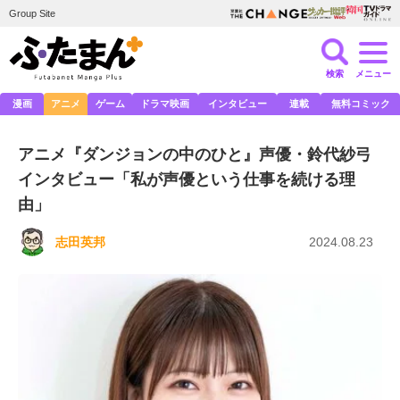
Group Site
検索
メニュー
漫画
アニメ
ゲーム
ドラマ映画
インタビュー
連載
無料コミック
アニメ『ダンジョンの中のひと』声優・鈴代紗弓
インタビュー「私が声優という仕事を続ける理
由」
志田英邦
2024.08.23