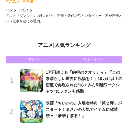
#アニメ
#声優
TOP
アニメ
アニメ『ダンジョンの中のひと』声優・鈴代紗弓インタビュー「私が声優と
いう仕事を続ける理由」
アニメ
|
人気ランキング
デイリー
ウィークリー
1万円超えも「納得のクオリティ」『この
素晴らしい世界に祝福を！』10万針以上の
密度で再現された“めぐみん刺繍ワークシ
ャツ”にファンも感動
映画『ちいかわ』入場者特典「第２弾」が
スタート！まさかの人気アイテムに称賛
続々「豪華すぎる！」