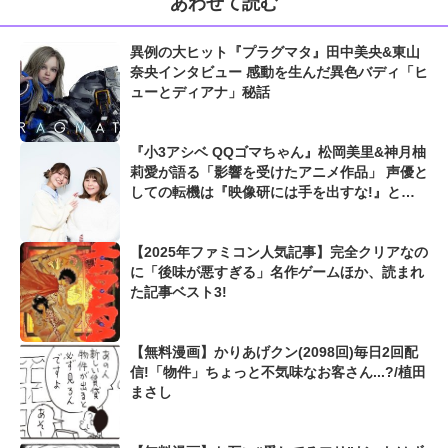
あわせて読む
異例の大ヒット『プラグマタ』田中美央&東山
奈央インタビュー 感動を生んだ異色バディ「ヒ
ューとディアナ」秘話
『小3アシベ QQゴマちゃん』松岡美里&神月柚
莉愛が語る「影響を受けたアニメ作品」 声優と
しての転機は『映像研には手を出すな!』と
『崖の上のポニョ』
【2025年ファミコン人気記事】完全クリアなの
に「後味が悪すぎる」名作ゲームほか、読まれ
た記事ベスト3!
【無料漫画】かりあげクン(2098回)毎日2回配
信!「物件」ちょっと不気味なお客さん...?/植田
まさし