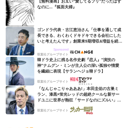
【無料漫画】お互い“愛してるフリ”だったはず
なのに...『狐面夫婦』
ゴンドラ代表・古江恵治さん「仕事を通して成
長できる、わくわくドキドキできる会社にした
いと考えたんです」創業来9期増収&増益を続け
るWebマーケティング会社のアイデンティティ
Sponsored
双葉社グループサイト
韓ドラ史上に残る名作史劇『恋人』”演技の
神”ナムグン・ミンが主人公の深い孤独や情愛
を繊細に表現【サランヘジョ韓ドラ】
双葉社グループサイト
「なんじゃこりゃあああ!」本田圭佑の古巣ミ
ラン、漆黒×蛍光レッドの超絶クールな新サー
ドユニに世界が熱狂「サードなのにズルい」
「こりゃかっけえわ」
双葉社グループサイト