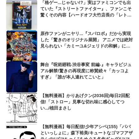
「格ゲー...じゃない!?」実はファミコンでも出
ていた『ストリートファイター』、ファンこそ
驚くその内容【ハードオフ大竹店長の「レトロ
ゲームちょっといい話」】
原作ファンがニヤリ...『スパロボ』だから実現
した「驚きのオリジナル展開」 アニメでは絶対
見られない「カミーユ&ジェリドの和解」に
「ショウ&シオンの邂逅」も...
舞台『呪術廻戦-渋谷事変 前編-』キャラビジュ
アル解禁!驚きの再現度に称賛続々「カッコよ
すぎ」「誰が本人連れてこいと」
【無料漫画】かりあげクン(2036回)毎日2回配
信!「ストロー」見事な切れ味に感心してつ
い.../植田まさし
【無料漫画】毎日配信!少年アシベ(155)「パパ
といっしょに」森下裕美/キュートなゴマフアザ