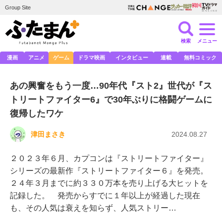
Group Site
検索
メニュー
漫画
アニメ
ゲーム
ドラマ映画
インタビュー
連載
無料コミック
あの興奮をもう一度…90年代『スト2』世代が『ス
トリートファイター6』で30年ぶりに格闘ゲームに
復帰したワケ
津田まさき
2024.08.27
２０２３年６月、カプコンは『ストリートファイター』
シリーズの最新作『ストリートファイター６』を発売。
２４年３月までに約３３０万本を売り上げる大ヒットを
記録した。 発売からすでに１年以上が経過した現在
も、その人気は衰えを知らず、人気ストリー…