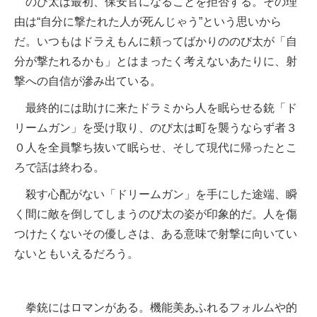
のび太は最初、保安官になることを拒否する。その理
由は“自分に撃たれた人が死んじゃう”という思いから
だ。いつもはドラえもんに頼ってばかりののび太が「自
分が撃たれるかも」とはまったく考えないあたりに、射
撃への自信が滲み出ている。
最終的には助けに来たドラミから人を眠らせる銃「ド
リームガン」を受け取り、のび太は町を襲うならず者３
０人を全員撃ち抜いて眠らせ、そして現代に帰ったとこ
ろで話は終わる。
殺す心配がない「ドリームガン」を手にした途端、瞬
く間に敵を倒してしまうのび太の姿が印象的だ。人を傷
つけたくないその優しさは、ある意味で射撃に向いてい
ないともいえるだろう。
拳銃にはロマンがある。機能美あふれるフォルムや的