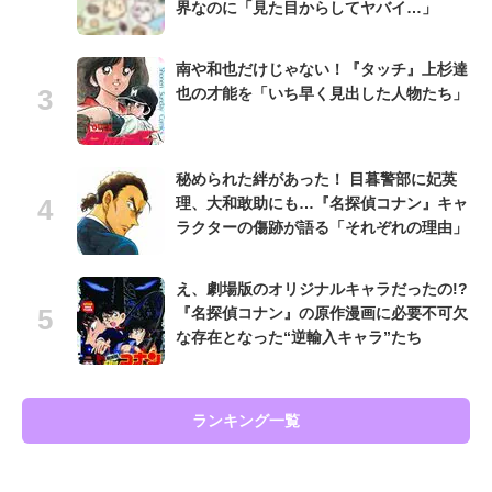
界なのに「見た目からしてヤバイ…」
南や和也だけじゃない！『タッチ』上杉達
也の才能を「いち早く見出した人物たち」
秘められた絆があった！ 目暮警部に妃英
理、大和敢助にも…『名探偵コナン』キャ
ラクターの傷跡が語る「それぞれの理由」
え、劇場版のオリジナルキャラだったの!?
『名探偵コナン』の原作漫画に必要不可欠
な存在となった“逆輸入キャラ”たち
ランキング一覧