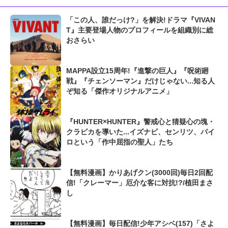
「この人、誰だっけ?」を解決!ドラマ『VIVAN
T』主要登場人物のプロフィールを組織別に総
おさらい
MAPPA設立15周年!『進撃の巨人』『呪術廻
戦』『チェンソーマン』だけじゃない...知る人
ぞ知る「傑作オリジナルアニメ」
『HUNTER×HUNTER』警戒心と猜疑心の塊・
クラピカを導いた...イズナビ、センリツ、パイ
ロという「作中屈指の聖人」たち
【無料漫画】かりあげクン(3000回)毎日2回配
信!「クレーマー」厄介な客に対抗!?/植田まさ
し
【無料漫画】毎日配信!少年アシベ(157)「さよ