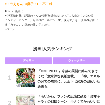
#ドラえもん
#藤子・F・不二雄
TOP
漫画
パリ五輪射撃で話題のトルコ代表“無課金おじさん”にも負けていない!?
『シティーハンター』冴羽獠に『ルパン三世』次元大介も…漫画界が誇
る「カッコいい拳銃の使い手」たち
2ページ
漫画
|
人気ランキング
デイリー
ウィークリー
『ONE PIECE』今後の展開に絡んできそ
うな「意味深な表紙連載」 「神」エネル
の月での展開に、元王下七武海の謎めいた
過去も…
『ちいかわ』ファンの記憶に残る「恐怖キ
ャラ」の戦慄シーン 小さくてかわいい世