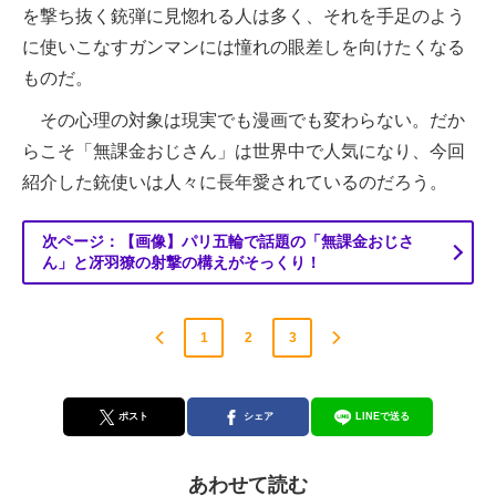
を撃ち抜く銃弾に見惚れる人は多く、それを手足のよう
に使いこなすガンマンには憧れの眼差しを向けたくなる
ものだ。
その心理の対象は現実でも漫画でも変わらない。だか
らこそ「無課金おじさん」は世界中で人気になり、今回
紹介した銃使いは人々に長年愛されているのだろう。
次ページ：【画像】パリ五輪で話題の「無課金おじさ
ん」と冴羽獠の射撃の構えがそっくり！
1
2
3
ポスト
シェア
LINEで送る
あわせて読む