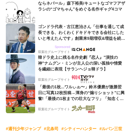
ならネパール」森下裕美/キュートなゴマフアザ
ラシの“ゴマちゃん”をめぐる名作ギャグ4コマ
ゴンドラ代表・古江恵治さん「仕事を通して成
長できる、わくわくドキドキできる会社にした
いと考えたんです」創業来9期増収&増益を続け
るWebマーケティング会社のアイデンティティ
Sponsored
双葉社グループサイト
韓ドラ史上に残る名作史劇『恋人』”演技の
神”ナムグン・ミンが主人公の深い孤独や情愛
を繊細に表現【サランヘジョ韓ドラ】
双葉社グループサイト
「最後の1枚...ワルぃゎ〜」鈴木優磨が激勝翌
日に写真12枚投稿→渾身の“煽りショット”に興
奮!「最後の1枚までの壮大なフリ」「知念くん
のことどんだけ好きなんよw」
双葉社グループサイト
#週刊少年ジャンプ
#北条司
#シティーハンター
#ルパン三世