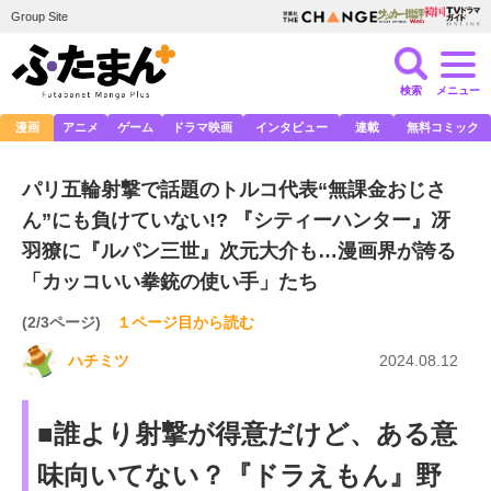
Group Site
検索
メニュー
漫画
アニメ
ゲーム
ドラマ映画
インタビュー
連載
無料コミック
パリ五輪射撃で話題のトルコ代表“無課金おじさ
ん”にも負けていない!? 『シティーハンター』冴
羽獠に『ルパン三世』次元大介も…漫画界が誇る
「カッコいい拳銃の使い手」たち
(2/3ページ)
１ページ目から読む
ハチミツ
2024.08.12
■誰より射撃が得意だけど、ある意
味向いてない？『ドラえもん』野