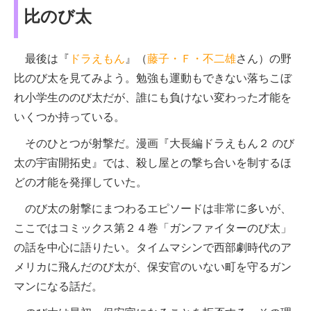
比のび太
最後は『
ドラえもん
』（
藤子・Ｆ・不二雄
さん）の野
比のび太を見てみよう。勉強も運動もできない落ちこぼ
れ小学生ののび太だが、誰にも負けない変わった才能を
いくつか持っている。
そのひとつが射撃だ。漫画『大長編ドラえもん２ のび
太の宇宙開拓史』では、殺し屋との撃ち合いを制するほ
どの才能を発揮していた。
のび太の射撃にまつわるエピソードは非常に多いが、
ここではコミックス第２４巻「ガンファイターのび太」
の話を中心に語りたい。タイムマシンで西部劇時代のア
メリカに飛んだのび太が、保安官のいない町を守るガン
マンになる話だ。