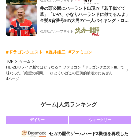
双葉社グループサイト
井の頭公園にハーランド出現!?「若干似てて
草」「いや、かなりハーランドに似てるんよ」
金髪&背番号9の大男の“一人バイキング・ロ
ー”映像が話題!「元気をもらった」
双葉社グループサイト
#ドラゴンクエスト
#堀井雄二
#ファミコン
TOP
ゲーム
HD-2Dリメイク版ではどうなる？ ファミコン『ドラゴンクエストIII』で
味わった「絶望の瞬間」 ひとくいばこの圧倒的破壊力にあぜん…
4ページ
ゲーム
|
人気ランキング
デイリー
ウィークリー
セガの歴代ゲームハード3機種を再現した