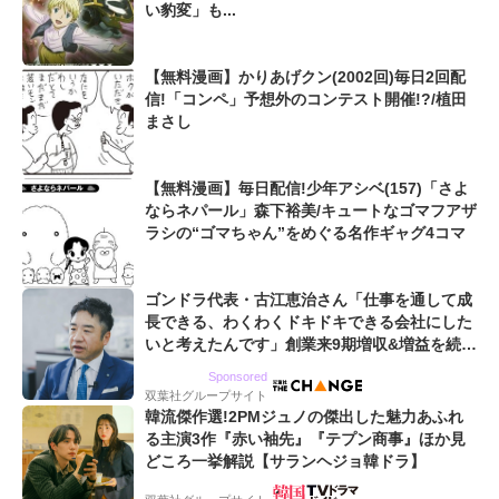
い豹変」も...
【無料漫画】かりあげクン(2002回)毎日2回配
信!「コンペ」予想外のコンテスト開催!?/植田
まさし
【無料漫画】毎日配信!少年アシベ(157)「さよ
ならネパール」森下裕美/キュートなゴマフアザ
ラシの“ゴマちゃん”をめぐる名作ギャグ4コマ
ゴンドラ代表・古江恵治さん「仕事を通して成
長できる、わくわくドキドキできる会社にした
いと考えたんです」創業来9期増収&増益を続け
るWebマーケティング会社のアイデンティティ
Sponsored
双葉社グループサイト
韓流傑作選!2PMジュノの傑出した魅力あふれ
る主演3作『赤い袖先』『テプン商事』ほか見
どころ一挙解説【サランヘジョ韓ドラ】