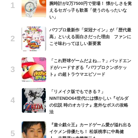
腕時計が2万7500円で登場！ 懐かしさを覚
えるセガっ子も歓喜「使うのもったいな
い」
パワプロ最新作「栄冠ナイン」が「歴代最
高」といえる面白さだった理由 ファンに
こそ味わってほしい新要素
「これ野球ゲームだよね…？」バッドエン
ドがハードすぎる『パワプロクンポケッ
ト』の超トラウマエピソード
「リメイク版でもできる？」
NINTENDO64世代には懐かしい『ゼルダ
の伝説 時のオカリナ』意外なボスの攻略
法
『遊☆戯☆王』カードゲーム愛が溢れ出る
イケメン俳優たち！ 松坂桃李に中島健