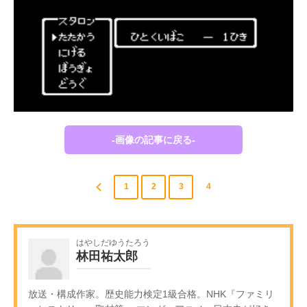
-画像の記事に戻る-
1
2
3
4
はやしだゆうたろう
林田祐太郎
放送・構成作家。歴史能力検定1級合格。NHK『ファミリ