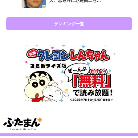
人、志尊淳に赤楚衛二も…
ランキング一覧