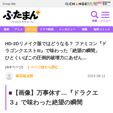
Group Site
検索
メニュー
漫画
アニメ
ゲーム
ドラマ映画
インタビュー
連載
無料コミック
HD-2Dリメイク版ではどうなる？ ファミコン『ド
ラゴンクエストIII』で味わった「絶望の瞬間」
ひとくいばこの圧倒的破壊力にあぜん…
(4/4ページ)
１ページ目から読む
林田祐太郎
2024.08.11
■【画像】万事休す…『ドラクエ
３』で味わった絶望の瞬間