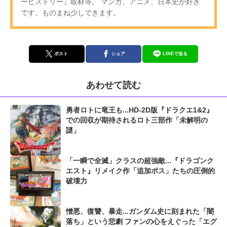
ーヒストリー』取材等。 マンガ、アニメ、日本史が好き
です。ものまね少しできます。
ポスト
シェア
LINEで送る
あわせて読む
勇者ロトに竜王も...HD-2D版『ドラクエ1&2』
での回収が期待されるロト三部作「未解明の
謎」
「一瞬で全滅」クラスの超強敵...『ドラゴンク
エスト』リメイク作「追加ボス」たちの圧倒的
破壊力
憎悪、復讐、暴走...ガンダム史に刻まれた「闇
落ち」という悲劇 ファンの心をえぐった「エグ