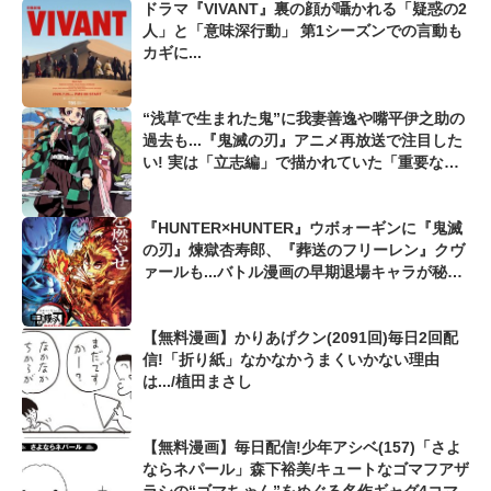
ドラマ『VIVANT』裏の顔が囁かれる「疑惑の2
人」と「意味深行動」 第1シーズンでの言動も
カギに...
“浅草で生まれた鬼”に我妻善逸や嘴平伊之助の
過去も...『鬼滅の刃』アニメ再放送で注目した
い! 実は「立志編」で描かれていた「重要な伏
線」
『HUNTER×HUNTER』ウボォーギンに『鬼滅
の刃』煉獄杏寿郎、『葬送のフリーレン』クヴ
ァールも...バトル漫画の早期退場キャラが秘め
ていた「恐るべき潜在能力」
【無料漫画】かりあげクン(2091回)毎日2回配
信!「折り紙」なかなかうまくいかない理由
は.../植田まさし
【無料漫画】毎日配信!少年アシベ(157)「さよ
ならネパール」森下裕美/キュートなゴマフアザ