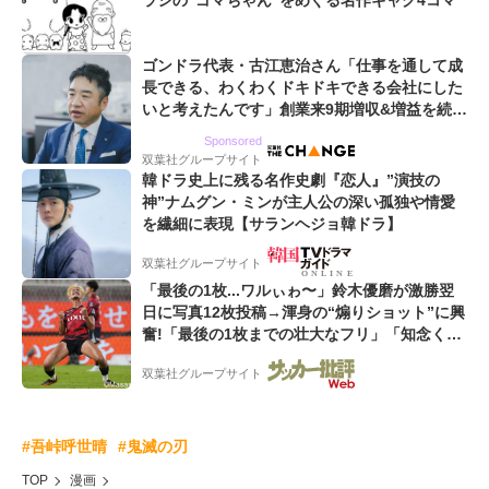
ラシの“ゴマちゃん”をめぐる名作ギャグ4コマ
ゴンドラ代表・古江恵治さん「仕事を通して成
長できる、わくわくドキドキできる会社にした
いと考えたんです」創業来9期増収&増益を続け
るWebマーケティング会社のアイデンティティ
Sponsored
双葉社グループサイト
韓ドラ史上に残る名作史劇『恋人』”演技の
神”ナムグン・ミンが主人公の深い孤独や情愛
を繊細に表現【サランヘジョ韓ドラ】
双葉社グループサイト
「最後の1枚...ワルぃゎ〜」鈴木優磨が激勝翌
日に写真12枚投稿→渾身の“煽りショット”に興
奮!「最後の1枚までの壮大なフリ」「知念くん
のことどんだけ好きなんよw」
双葉社グループサイト
#吾峠呼世晴
#鬼滅の刃
TOP
漫画