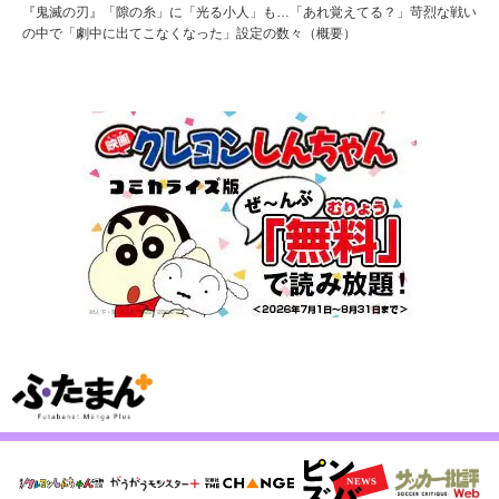
『鬼滅の刃』「隙の糸」に「光る小人」も…「あれ覚えてる？」苛烈な戦い
の中で「劇中に出てこなくなった」設定の数々（概要）