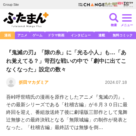
Group Site
検索
メニュー
漫画
アニメ
ゲーム
ドラマ映画
インタビュー
連載
無料コミック
『鬼滅の刃』「隙の糸」に「光る小人」も…「あ
れ覚えてる？」苛烈な戦いの中で「劇中に出てこ
なくなった」設定の数々
折田マカダミア
2024.07.18
吾峠呼世晴氏の漫画を原作としたアニメ『鬼滅の刃』。
その最新シリーズである「柱稽古編」が６月３０日に最
終回を迎え、番組放送終了後に劇場版三部作として鬼舞
辻無惨との最終決戦となる「無限城編」の制作が発表と
なった。「柱稽古編」最終話では無惨を倒…