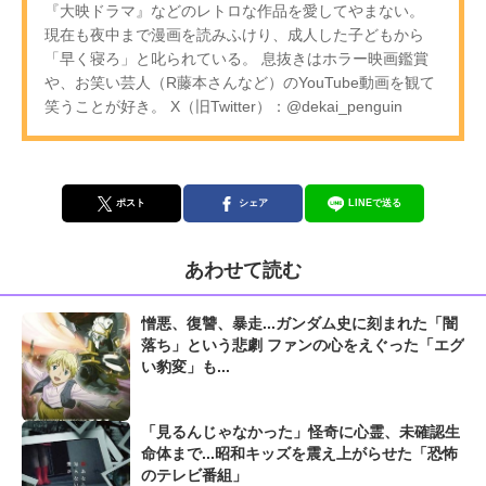
『大映ドラマ』などのレトロな作品を愛してやまない。
現在も夜中まで漫画を読みふけり、成人した子どもから
「早く寝ろ」と叱られている。 息抜きはホラー映画鑑賞
や、お笑い芸人（R藤本さんなど）のYouTube動画を観て
笑うことが好き。 X（旧Twitter）：@dekai_penguin
ポスト
シェア
LINEで送る
あわせて読む
憎悪、復讐、暴走...ガンダム史に刻まれた「闇
落ち」という悲劇 ファンの心をえぐった「エグ
い豹変」も...
「見るんじゃなかった」怪奇に心霊、未確認生
命体まで...昭和キッズを震え上がらせた「恐怖
のテレビ番組」