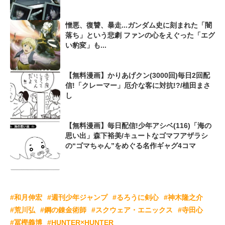
憎悪、復讐、暴走...ガンダム史に刻まれた「闇
落ち」という悲劇 ファンの心をえぐった「エグ
い豹変」も...
【無料漫画】かりあげクン(3000回)毎日2回配
信!「クレーマー」厄介な客に対抗!?/植田まさ
し
【無料漫画】毎日配信!少年アシベ(116)「海の
思い出」森下裕美/キュートなゴマフアザラシ
の“ゴマちゃん”をめぐる名作ギャグ4コマ
#和月伸宏
#週刊少年ジャンプ
#るろうに剣心
#神木隆之介
#荒川弘
#鋼の錬金術師
#スクウェア・エニックス
#寺田心
#冨樫義博
#HUNTER×HUNTER