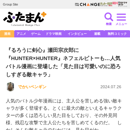
Group Site
検索
メニュー
漫画
アニメ
ゲーム
ドラマ映画
インタビュー
連載
無料コミック
『るろうに剣心』瀬田宗次郎に
『HUNTER×HUNTER』ネフェルピトーも…人気
バトル漫画に登場した「見た目は可愛いのに恐ろ
しすぎる敵キャラ」
でかいペンギン
2024.07.26
人気のバトル少年漫画には、主人公を苦しめる強い敵キ
ャラが多く登場する。とくに最大の敵といえるキャラク
ターの多くは恐ろしい見た目をしており、その外見同
様、残忍な攻撃で主人公たちを苦しめてくるのだ。 し
かしそんな敵キャラのなかには、見た目がか…