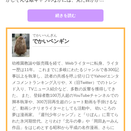
続きを読む
でかいぺんぎん
でかいペンギン
幼稚園教諭や販売職を経て、Webライターに転身。ライタ
ー歴は11年。 これまでに多岐にわたるジャンルで各300記
事以上を執筆し、読者の共感を呼ぶ切り口でYahoo!エンタ
メコメントランキング入りや、X（旧Twitter）でのトレン
ド入り、TVニュース紹介など、多数の反響を獲得してき
た。 また、登録者数100万人超のYouTubeチャンネルでの
脚本執筆や、300万回再生超のショート動画を手掛けるな
ど、動画シナリオライターとしても活動中。 幼いころの
夢は漫画家。『週刊少年ジャンプ』と『りぼん』に育てら
れた氷河期世代。とりわけ『北斗の拳』や「岡田あーみん
作品」をはじめとする昭和から平成の名作漫画、さらに