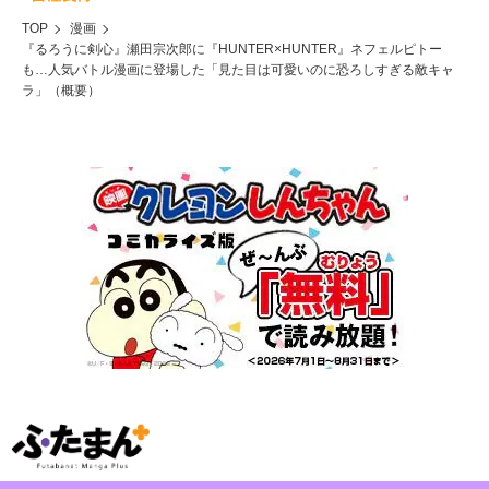
TOP
漫画
『るろうに剣心』瀬田宗次郎に『HUNTER×HUNTER』ネフェルピトー
も…人気バトル漫画に登場した「見た目は可愛いのに恐ろしすぎる敵キャ
ラ」（概要）