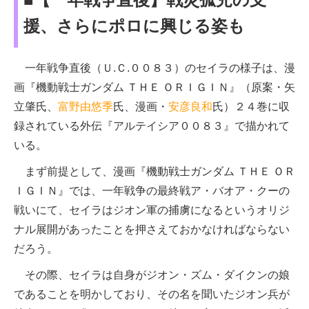
援、さらにポロに興じる姿も
一年戦争直後（Ｕ.Ｃ.００８３）のセイラの様子は、漫
画『機動戦士ガンダム ＴＨＥ ＯＲＩＧＩＮ』（原案・矢
立肇氏、
富野由悠季
氏、漫画・
安彦良和
氏）２４巻に収
録されている外伝『アルテイシア００８３』で描かれて
いる。
まず前提として、漫画『機動戦士ガンダム ＴＨＥ ＯＲ
ＩＧＩＮ』では、一年戦争の最終戦ア・バオア・クーの
戦いにて、セイラはジオン軍の捕虜になるというオリジ
ナル展開があったことを押さえておかなければならない
だろう。
その際、セイラは自身がジオン・ズム・ダイクンの娘
であることを明かしており、その名を聞いたジオン兵が