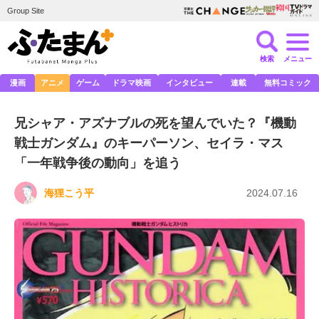
Group Site
検索
メニュー
漫画
アニメ
ゲーム
ドラマ映画
インタビュー
連載
無料コミック
兄シャア・アズナブルの死を望んでいた？『機動
戦士ガンダム』のキーパーソン、セイラ・マス
「一年戦争後の動向」を追う
海狸こう平
2024.07.16