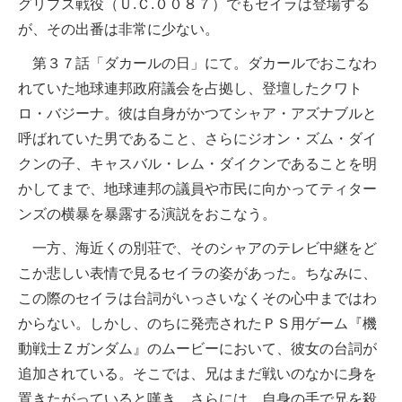
グリプス戦役（Ｕ.Ｃ.００８７）でもセイラは登場する
が、その出番は非常に少ない。
第３７話「ダカールの日」にて。ダカールでおこなわ
れていた地球連邦政府議会を占拠し、登壇したクワト
ロ・バジーナ。彼は自身がかつてシャア・アズナブルと
呼ばれていた男であること、さらにジオン・ズム・ダイ
クンの子、キャスバル・レム・ダイクンであることを明
かしてまで、地球連邦の議員や市民に向かってティター
ンズの横暴を暴露する演説をおこなう。
一方、海近くの別荘で、そのシャアのテレビ中継をど
こか悲しい表情で見るセイラの姿があった。ちなみに、
この際のセイラは台詞がいっさいなくその心中まではわ
からない。しかし、のちに発売されたＰＳ用ゲーム『機
動戦士Ｚガンダム』のムービーにおいて、彼女の台詞が
追加されている。そこでは、兄はまだ戦いのなかに身を
置きたがっていると嘆き、さらには、自身の手で兄を殺