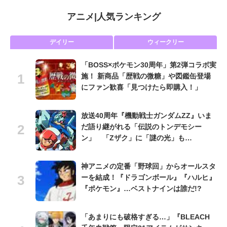
アニメ
|
人気ランキング
デイリー
ウィークリー
「BOSS×ポケモン30周年」第2弾コラボ実
施！ 新商品「歴戦の微糖」や図鑑缶登場
にファン歓喜「見つけたら即購入！」
放送40周年『機動戦士ガンダムZZ』いま
だ語り継がれる「伝説のトンデモシー
ン」 「Zザク」に「謎の光」も…
神アニメの定番「野球回」からオールスタ
ーを結成！『ドラゴンボール』『ハルヒ』
『ポケモン』…ベストナインは誰だ!?
「あまりにも破格すぎる…」『BLEACH