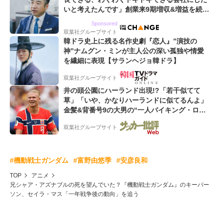
いと考えたんです」創業来9期増収&増益を続け
るWebマーケティング会社のアイデンティティ
Sponsored
双葉社グループサイト
韓ドラ史上に残る名作史劇『恋人』”演技の
神”ナムグン・ミンが主人公の深い孤独や情愛
を繊細に表現【サランヘジョ韓ドラ】
双葉社グループサイト
井の頭公園にハーランド出現!?「若干似てて
草」「いや、かなりハーランドに似てるんよ」
金髪&背番号9の大男の“一人バイキング・ロ
ー”映像が話題!「元気をもらった」
双葉社グループサイト
#機動戦士ガンダム
#富野由悠季
#安彦良和
TOP
アニメ
兄シャア・アズナブルの死を望んでいた？『機動戦士ガンダム』のキーパー
ソン、セイラ・マス「一年戦争後の動向」を追う