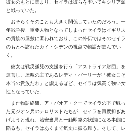
彼女のもとに集まり、セイラは彼らを率いてキシリア派
と戦っていた。
おそらくそのことも大きく関係していたのだろう。一
年戦争後、重要人物となってしまったセイラはイギリス
の貴族の屋敷に匿われており、この外伝ではそのセイラ
のもとへ訪れたカイ・シデンの視点で物語が進んでい
く。
彼女は戦災孤児の支援を行う「アストライア財団」を
運営し、屋敷の主であるレディ・バーリーが「彼女こそ
本当の貴族だわ」と讃えるほど、セイラは気高く強い女
性となっていた。
また物語終盤、ア・バオア・クーでセイラの下で戦っ
た元ジオン兵のテロリストたちが、セイラを再度担ぎあ
げようと現れ、治安当局と一触即発の状態になる事態に
陥るも、セイラはあくまで気丈に振る舞う。そして、レ