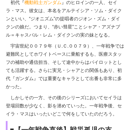
初代『
機動戦士ガンダム
』のヒロインの一人、セイ
ラ・マス。彼女は、本名をアルテイシア・ソム・ダイク
ンといい、“ジオニズム”の提唱者のジオン・ズム・ダイ
クンの娘だ。つまり、“赤い彗星”ことシャア・アズナブ
ル＝キャスバル・レム・ダイクンの実の妹となる。
宇宙世紀００７９年（Ｕ.Ｃ.００７９）、一年戦争では
避難民としてホワイトベースに乗船するも、医療スタッ
フの補助や通信担当、そして途中からはパイロットとし
ても活躍する。さらに実兄・シャアとの関係もあり、初
代『ガンダム』では重要なキャラとして出番も非常に多
かった。
しかしその一方、その後のシリーズにおいてセイラは
登場回数が少なく、影を潜めていった。一年戦争後、セ
イラ・マスはいったいどこで何をしていたのだろう。
■【一年戦争直後】戦災孤児の支