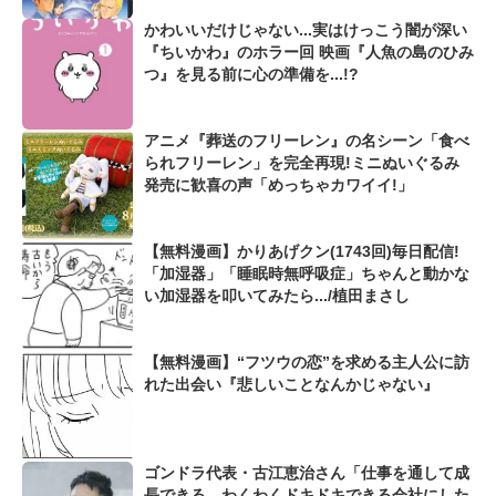
かわいいだけじゃない...実はけっこう闇が深い
『ちいかわ』のホラー回 映画『人魚の島のひみ
つ』を見る前に心の準備を...!?
アニメ『葬送のフリーレン』の名シーン「食べ
られフリーレン」を完全再現!ミニぬいぐるみ
発売に歓喜の声「めっちゃカワイイ!」
【無料漫画】かりあげクン(1743回)毎日配信!
「加湿器」「睡眠時無呼吸症」ちゃんと動かな
い加湿器を叩いてみたら.../植田まさし
【無料漫画】“フツウの恋”を求める主人公に訪
れた出会い『悲しいことなんかじゃない』
ゴンドラ代表・古江恵治さん「仕事を通して成
長できる、わくわくドキドキできる会社にした