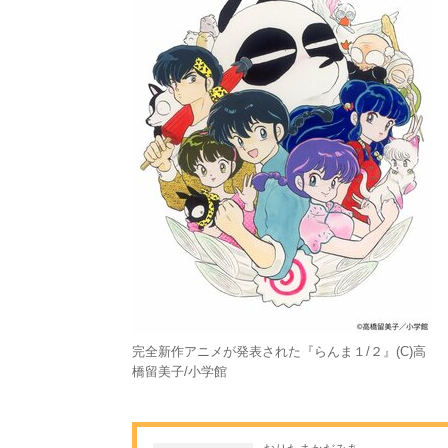
完全新作アニメが発表された『らんま１/２』(C)高
橋留美子/小学館