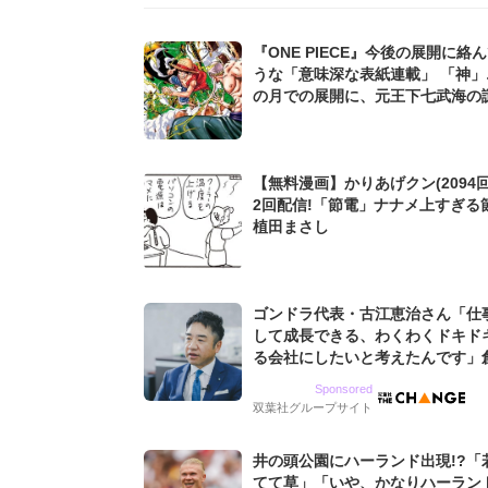
『ONE PIECE』今後の展開に絡
うな「意味深な表紙連載」 「神」
の月での展開に、元王下七武海の
た過去も...
【無料漫画】かりあげクン(2094回
2回配信!「節電」ナナメ上すぎる
植田まさし
ゴンドラ代表・古江恵治さん「仕
して成長できる、わくわくドキド
る会社にしたいと考えたんです」
9期増収&増益を続けるWebマー
Sponsored
グ会社のアイデンティティ
双葉社グループサイト
井の頭公園にハーランド出現!?「
てて草」「いや、かなりハーラン