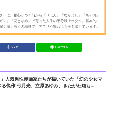
ターに。物心がつく前から『りぼん』『なかよし』『ちゃお』
ガン』『花とゆめ』で育った人生の半分以上オタク。基本的に
深く深く深くの精神で、アプリや舞台にも手を出しています。
シェア
LINEで送る
.!?」人気男性漫画家たちが描いていた「幻の少女マ
ンガ作品」知られざる傑作 弓月光、立原あゆみ、きたがわ翔も...