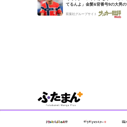
てるんよ」金髪&背番号9の大男の
バイキング・ロー”映像が話題!「
双葉社グループサイト
もらった」