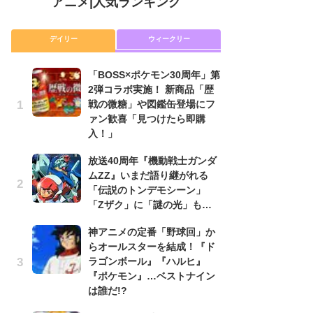
アニメ
|
人気ランキング
デイリー
ウィークリー
「BOSS×ポケモン30周年」第
放
2弾コラボ実施！ 新商品「歴
ム
戦の微糖」や図鑑缶登場にフ
「
ァン歓喜「見つけたら即購
「
入！」
木
放送40周年『機動戦士ガンダ
シ
ムZZ』いまだ語り継がれる
「
「伝説のトンデモシーン」
ル
「Zザク」に「謎の光」も…
ム
さ
神アニメの定番「野球回」か
ス
らオールスターを結成！『ド
ラゴンボール』『ハルヒ』
【
『ポケモン』…ベストナイン
ー
は誰だ!?
完
ー