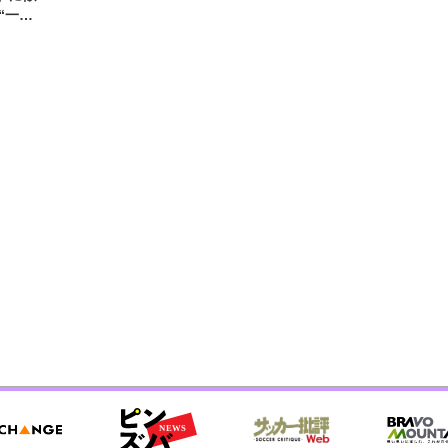
“一人
元気を