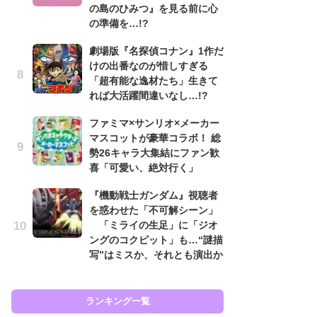
の島のひみつ』を見る前に心
ン
の準備を…!?
「
劇場版『名探偵コナン』1作だ
ン
けの出番なのが惜しすぎる
た
「超有能な逸材たち」生きて
「
れば大活躍間違いなし…!?
ー
ファミマ×サンリオ×メーカー
『
マスコットが豪華コラボ！ 総
を
勢26キャラ大集結にファン歓
「
喜「可愛い、絶対行く」
ン
写
『機動戦士ガンダム』視聴者
を惑わせた「不可解シーン」
ガ
「ミライの生足」に「ジオ
ナ
ングのコクピット」も…“謎描
社
写”はミスか、それとも演出か
危
も…
ランキング一覧
ラン