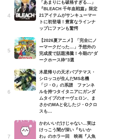
「あまりにも破格すぎる…」
『BLEACH 千年血戦篇』限定
劇
21アイテムがサンキューマー
け
トに初登場！豊富なラインナ
「
ップにファンも驚愕
れ
【2026夏アニメ】「完全にノ
「
ーマークだった…」予想外の
『
完成度で話題沸騰！今期の“ダ
2
ークホース枠”3選
ト
ッ
木星帰りの天才パプテマス・
シロッコが生んだMS名機
「
「ジ・O」の系譜 ファンネ
コ
ルを持つタイタニアにガンダ
別
ムタイプのオーヴェロン、ま
「
さかのMAと化したジ・Oクロ
プ
スも…
「
かわいいだけじゃない…実は
品
けっこう闇が深い『ちいか
ス
わ』のホラー回 映画『人魚
ィ