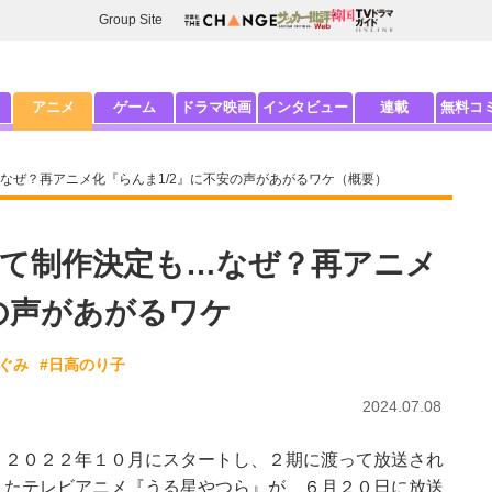
Group Site
アニメ
ゲーム
ドラマ映画
インタビュー
連載
無料コ
なぜ？再アニメ化『らんま1/2』に不安の声があがるワケ（概要）
て制作決定も…なぜ？再アニメ
安の声があがるワケ
ぐみ
#日高のり子
2024.07.08
２０２２年１０月にスタートし、２期に渡って放送され
たテレビアニメ『うる星やつら』が、６月２０日に放送