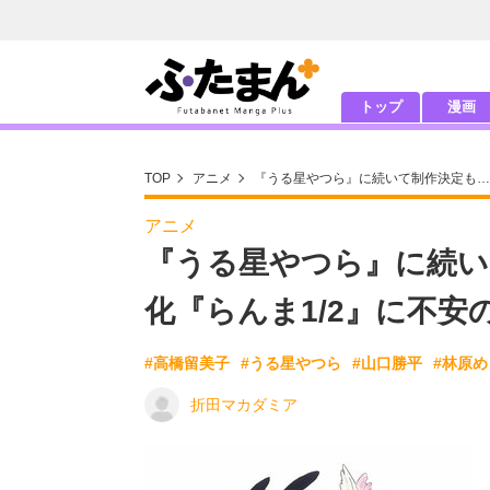
トップ
漫画
TOP
アニメ
『うる星やつら』に続いて制作決定も…
アニメ
『うる星やつら』に続い
化『らんま1/2』に不
#高橋留美子
#うる星やつら
#山口勝平
#林原め
折田マカダミア