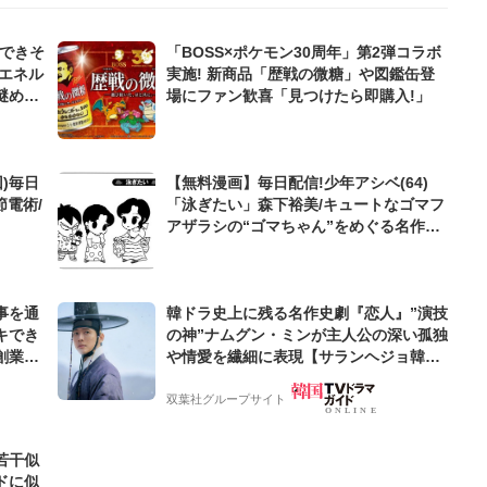
んできそ
「BOSS×ポケモン30周年」第2弾コラボ
エネル
実施! 新商品「歴戦の微糖」や図鑑缶登
謎めい
場にファン歓喜「見つけたら即購入!」
)毎日
【無料漫画】毎日配信!少年アシベ(64)
節電術/
「泳ぎたい」森下裕美/キュートなゴマフ
アザラシの“ゴマちゃん”をめぐる名作ギ
ャグ4コマ
事を通
韓ドラ史上に残る名作史劇『恋人』”演技
キでき
の神”ナムグン・ミンが主人公の深い孤独
創業来
や情愛を繊細に表現【サランヘジョ韓ド
ケティン
ラ】
双葉社グループサイト
若干似
ドに似