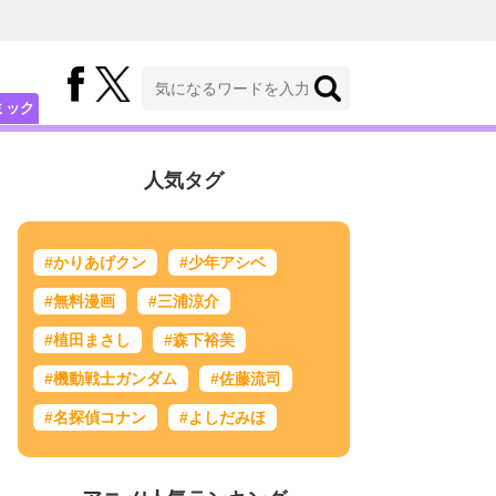
ミック
人気タグ
#かりあげクン
#少年アシベ
#無料漫画
#三浦涼介
#植田まさし
#森下裕美
#機動戦士ガンダム
#佐藤流司
#名探偵コナン
#よしだみほ