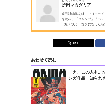
おりたまかだみあ
折田マカダミア
週刊誌編集を経てフリーライ
を読み、『ジャンプ』『ガン
は広く浅く、好きになったら
ポスト
あわせて読む
「え、この人も..